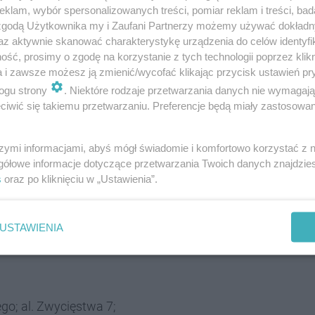
klam, wybór spersonalizowanych treści, pomiar reklam i treści, bad
. Bartosza Głowackiego 4;
 zgodą Użytkownika my i Zaufani Partnerzy możemy używać dokład
z pracownią rękodzielniczą, warsztatami, m. in. z
az aktywnie skanować charakterystykę urządzenia do celów identyfi
ść, prosimy o zgodę na korzystanie z tych technologii poprzez klikn
a i zawsze możesz ją zmienić/wycofać klikając przycisk ustawień pr
ogu strony
. Niektóre rodzaje przetwarzania danych nie wymagaj
iwić się takiemu przetwarzaniu. Preferencje będą miały zastosowania
rowskiego; ul. Modrzejowska 32a;
o produkcji muzycznej; zajęcia indywidualne,
szymi informacjami, abyś mógł świadomie i komfortowo korzystać z
ali oraz produkcje utworów.
gółowe informacje dotyczące przetwarzania Twoich danych znajdzi
s
oraz po kliknięciu w „Ustawienia”.
gnieszki Kasprzyk; ul. Niepodległości 10c;
USTAWIENIA
zyrodnicza i artystyczna.
go; al. Zwycięstwa 7;