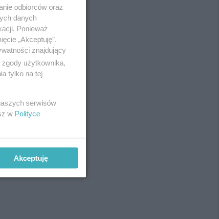
anie odbiorców oraz
nych danych
kacji. Ponieważ
ięcie „Akceptuję”.
ywatności znajdujący
ą zgody użytkownika,
 tylko na tej
 naszych serwisów
esz w
Polityce
Akceptuję