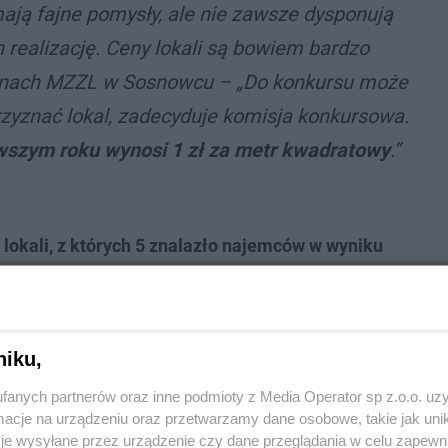
mają fajne pomysły, ale nie zawsze dysponują
realizację. Ceny lokali są bowiem bardzo
ronach MZZL w Sosnowcu – „Do konkursu może
przyznać lokal, zadecyduje komisja konkursowa.
wszym roku wynosi 1 zł za metr kwadratowy
.”
lokali, z których 5 znalazło najemców w wyniku
blińska 1’
ołeczno-artystycznych takich jak: kameralne koncerty,
niku,
rskie, warsztaty.
fanych partnerów oraz inne podmioty z Media Operator sp z.o.o. uz
cje na urządzeniu oraz przetwarzamy dane osobowe, takie jak unika
je wysyłane przez urządzenie czy dane przeglądania w celu zapewn