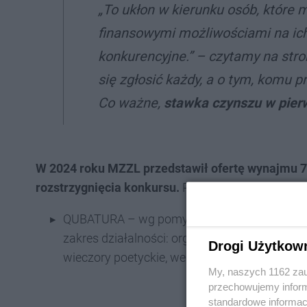
„
To ukłon w kierunku osób, które 
finansowymi możliwościami na ich 
konkurencyjne.” – czytamy na st
się zgłosić każdy, a o tym, komu 
Co ważne,
stawka czynszu w pier
W
2024 roku MZZL przedstawił ofertę wynajmu 7 
rozstrzygnięcia konkursu.
Powstały tam:
QUBATURA – wg pomysłu Jakuba Hryji; ul. Dę
zakres działalności: organizacja wydarzeń sp
Drogi Użytkow
wieczory poetyckie, wernisaże, spotkania auto
My, naszych 1162 zau
przechowujemy informa
standardowe informac