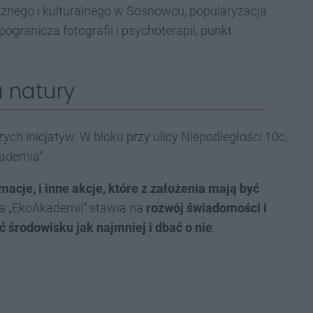
icznego i kulturalnego w Sosnowcu, popularyzacja
pogranicza fotografii i psychoterapii, punkt
 natury
ych inicjatyw. W bloku przy ulicy Niepodległości 10c,
ademia”.
acje, i inne akcje, które z założenia mają być
pa „EkoAkademii” stawia na
rozwój świadomości i
 środowisku jak najmniej i dbać o nie
.