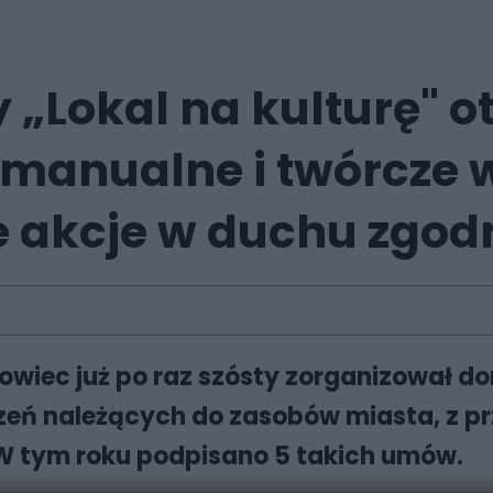
 „Lokal na kulturę" 
 manualne i twórcze 
e akcje w duchu zgodn
nowiec już po raz szósty zorganizował 
zeń należących do zasobów miasta, z p
. W tym roku podpisano 5 takich umów.