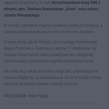
węzłami drogowymi, to jest
skrzyżowaniami trasy S86 z
ulicami: gen. Stefana Roweckiego „Grota” oraz marsz.
Józefa Piłsudskiego
.
W wyniku zderzenia ciągnik siodłowy został zniszczony, a
naczepa blokuje dwa pasy ruchu w kierunku Katowic.
W akcji biorą udział: Policja i dwa zastępy Państwowej
Straży Pożarnej w Sosnowcu, łączne 11 strażaków. Na
miejsce dotarł także ciężki pojazd pomocy drogowej,
umożliwiający wydobycie ciągnika spomiędzy barier.
Na czas akcji także dwa pasy drogi S86, prowadzące w
kierunku Będzina, są zablokowane. Ruch w każdą stronę
odbywa się jednym pasem, tworzą się korki.
Wypadek we mgle