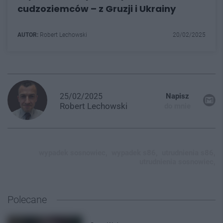
cudzoziemców – z Gruzji i Ukrainy
AUTOR:
Robert Lechowski
20/02/2025
25/02/2025
Napisz
Robert
Lechowski
do mnie
wypadek sosnowiec,
wypadek s86,
utrudnienia s86,
utrudnienia sosnowiec,
Polecane