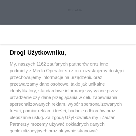
REKLAMA
Drogi Użytkowniku,
My, naszych 1162 zaufanych partnerów oraz inne
Wydawca mediów
lokalnych
podmioty z Media Operator sp z.o.o. uzyskujemy dostęp i
przechowujemy informacje na urządzeniu oraz
przetwarzamy dane osobowe, takie jak unikalne
identyfikatory, standardowe informacje wysyłane przez
urządzenie czy dane przeglądania w celu zapewniania
spersonalizowanych reklam, wybór spersonalizowanych
Nie zapomnij
treści, pomiar reklam i treści, badanie odbiorców oraz
zapoznać się z:
polityką prywatności
ulepszanie usług. Za zgodą Użytkownika my i Zaufani
Twoje
miasto
Skontakuj się
z nami
Partnerzy możemy używać dokładnych danych
Piekary Śląskie
Kontakt
geolokalizacyjnych oraz aktywnie skanować
Chorzów
Redakcja