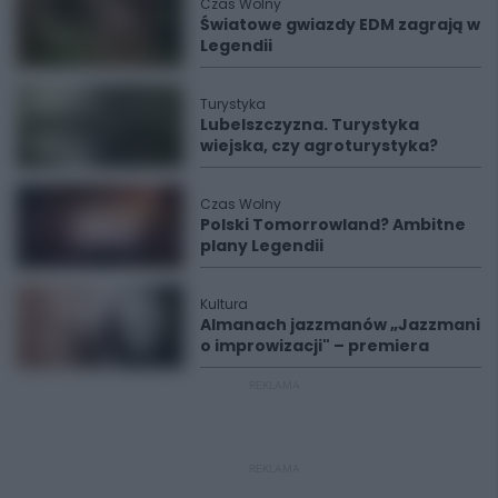
Czas Wolny
Światowe gwiazdy EDM zagrają w
Legendii
Turystyka
Lubelszczyzna. Turystyka
wiejska, czy agroturystyka?
Czas Wolny
Polski Tomorrowland? Ambitne
plany Legendii
Kultura
Almanach jazzmanów „Jazzmani
o improwizacji" – premiera
REKLAMA
REKLAMA