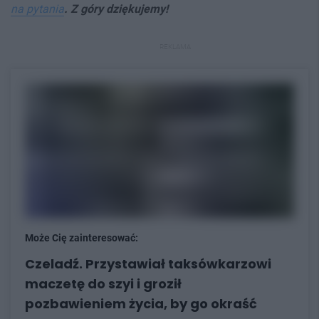
na pytania
. Z góry dziękujemy!
REKLAMA
Może Cię zainteresować:
Czeladź. Przystawiał taksówkarzowi
maczetę do szyi i groził
pozbawieniem życia, by go okraść