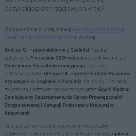
dotykającą sfer rządowych w tle?
O sprawie śmierci podejrzanego
pierwszy poinformował
Jacek Harłukowicz w portalu Onet
wczoraj.
Andrzej G. – przedsiębiorca z Czeladzi –
został
zatrzymany
9 września 2025 roku
przez funkcjonariuszy
Centralnego Biura Antykorupcyjnego
. Drugim z
zatrzymanych był
Grzegorz K. – prezes Fabryki Pojazdów
Szynowych H. Cegielski z Poznania
. Działania CBA miały
związek ze śledztwem prowadzonym przez
Śląski Wydział
Zamiejscowy Departamentu do Spraw Przestępczości
Zorganizowanej i Korupcji Prokuratury Krajowej w
Katowicach
.
Obaj zatrzymani zostali przewiezieni do siedziby
katowickiej delegatury PK, gdzie usłyszeli zarzuty
żądania