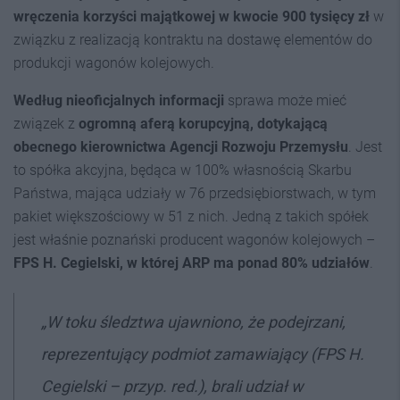
wręczenia korzyści majątkowej w kwocie 900 tys
ięcy
zł
w
związku z realizacją kontraktu na dostawę elementów do
produkcji wagonów kolejowych.
Według nieoficjalnych informacji
sprawa może mieć
związek z
ogromną aferą korupcyjną, dotykającą
obecnego kierownictwa Agencji Rozwoju Przemysłu
. Jest
to spółka akcyjna, będąca w 100% własnością Skarbu
Państwa, mająca udziały w 76 przedsiębiorstwach, w tym
pakiet większościowy w 51 z nich. Jedną z takich spółek
jest właśnie poznański producent wagonów kolejowych –
FPS H. Cegielski, w której ARP ma ponad 80% udziałów
.
„W toku śledztwa ujawniono, że podejrzani,
reprezentujący podmiot zamawiający (FPS H.
Cegielski – przyp. red.), brali udział w