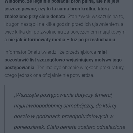
Wiadomo, że legalnie posiadał broń palną
, ale nie jest
jeszcze pewne, czy to ta sama broń krótka, którą
z
naleziono przy ciele denata
. Stan zwłok wskazuje na to,
iż zgon nastąpił na kilka godzin przed ich ujawnieniem, a
więc kilka dni po zwolnieniu za poręczeniem majątkowym,
a
nie jak informowały media – tuż po przesłuchaniu
.
Informator Onetu twierdzi, że przedsiębiorca
miał
pozostawić list
szczegółowo wyjaśniający motywy jego
postępowania
. Ten ma być obecnie w rękach prokuratury,
czego jednak ona oficjalnie nie potwierdza.
„Wszczęte postępowanie dotyczy śmierci,
najprawdopodobniej samobójczej, do której
doszło w godzinach przedpołudniowych w
poniedziałek. Ciało denata zostało odnalezione