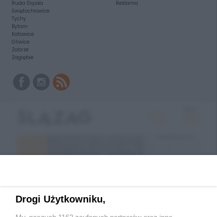
Ruda Śląska
Reklama
Świętochłowice
Tychy
Bytom
Katowice
Gliwice
Zabrze
Zagłębie
Drogi Użytkowniku,