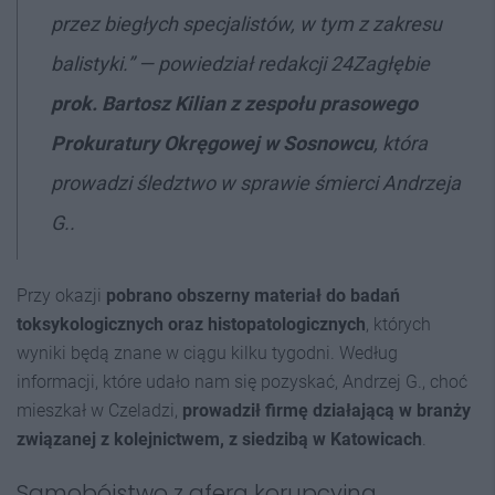
przez biegłych specjalistów, w tym z zakresu
balistyki.” — powiedział redakcji 24Zagłębie
prok. Bartosz Kilian z zespołu prasowego
Prokuratury Okręgowej w Sosnowcu
, która
prowadzi śledztwo w sprawie śmierci Andrzeja
G..
Przy okazji
pobrano obszerny materiał do badań
toksykologicznych oraz histopatologicznych
, których
wyniki będą znane w ciągu kilku tygodni. Według
informacji, które udało nam się pozyskać, Andrzej G., choć
mieszkał w Czeladzi,
prowadził firmę działającą w branży
związanej z kolejnictwem, z siedzibą w Katowicach
.
Samobójstwo z aferą korupcyjną