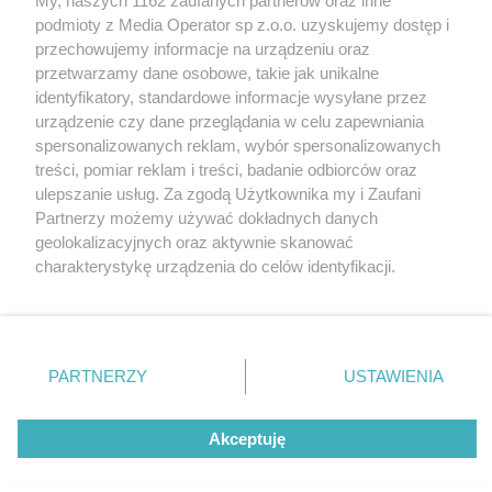
My, naszych 1162 zaufanych partnerów oraz inne
podmioty z Media Operator sp z.o.o. uzyskujemy dostęp i
przechowujemy informacje na urządzeniu oraz
Wróć do strony głównej
przetwarzamy dane osobowe, takie jak unikalne
identyfikatory, standardowe informacje wysyłane przez
ślązag.pl
urządzenie czy dane przeglądania w celu zapewniania
spersonalizowanych reklam, wybór spersonalizowanych
treści, pomiar reklam i treści, badanie odbiorców oraz
0
%
ulepszanie usług. Za zgodą Użytkownika my i Zaufani
Partnerzy możemy używać dokładnych danych
geolokalizacyjnych oraz aktywnie skanować
charakterystykę urządzenia do celów identyfikacji.
Ponieważ cenimy Twoją prywatność, prosimy o zgodę na
korzystanie z tych technologii poprzez kliknięcie
„Akceptuję”. Zgoda jest dobrowolna i zawsze możesz ją
zmienić/wycofać klikając przycisk ustawień prywatności
PARTNERZY
USTAWIENIA
znajdujący się w lewym dolnym rogu strony
. Niektóre
rodzaje przetwarzania danych nie wymagają zgody
Akceptuję
użytkownika, ale masz prawo sprzeciwić się takiemu
przetwarzaniu. Preferencje będą miały zastosowania tylko
na tej witrynie.