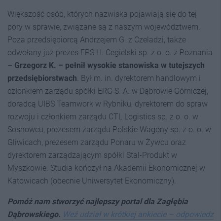
Większość osób, których nazwiska pojawiają się do tej
pory w sprawie, związane są z naszym województwem.
Poza przedsiębiorcą Andrzejem G. z Czeladzi, także
odwołany już prezes FPS H. Cegielski sp. z o. o. z Poznania
–
Grzegorz K. – pełnił wysokie stanowiska w tutejszych
przedsiębiorstwach
. Był m. in. dyrektorem handlowym i
członkiem zarządu spółki ERG S. A. w Dąbrowie Górniczej,
doradcą UIBS Teamwork w Rybniku, dyrektorem do spraw
rozwoju i członkiem zarządu CTL Logistics sp. z o. o. w
Sosnowcu, prezesem zarządu Polskie Wagony sp. z o. o. w
Gliwicach, prezesem zarządu Ponaru w Żywcu oraz
dyrektorem zarządzającym spółki Stal-Produkt w
Myszkowie. Studia kończył na Akademii Ekonomicznej w
Katowicach (obecnie Uniwersytet Ekonomiczny).
Pomóż nam stworzyć najlepszy portal dla Zagłębia
Dąbrowskiego.
Weź udział w krótkiej ankiecie – odpowiedz