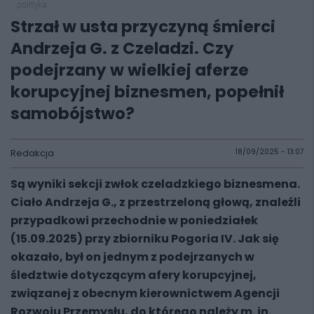
polityka
Strzał w usta przyczyną śmierci
Andrzeja G. z Czeladzi. Czy
podejrzany w wielkiej aferze
korupcyjnej biznesmen, popełnił
samobójstwo?
Redakcja
18/09/2025 - 13:07
Są wyniki sekcji zwłok czeladzkiego biznesmena.
Ciało Andrzeja G., z przestrzeloną głową, znaleźli
przypadkowi przechodnie w poniedziałek
(15.09.2025) przy zbiorniku Pogoria IV. Jak się
okazało, był on jednym z podejrzanych w
śledztwie dotyczącym afery korupcyjnej,
związanej z obecnym kierownictwem Agencji
Rozwoju Przemysłu, do którego należy m. in.