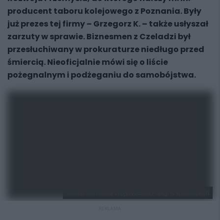
producent taboru kolejowego z Poznania. Były
już prezes tej firmy – Grzegorz K. – także usłyszał
zarzuty w sprawie. Biznesmen z Czeladzi był
przesłuchiwany w prokuraturze niedługo przed
śmiercią. Nieoficjalnie mówi się o liście
pożegnalnym i podżeganiu do samobójstwa.
źródło: Komenda Wojewódzka Policji w Katowicach
REKLAMA