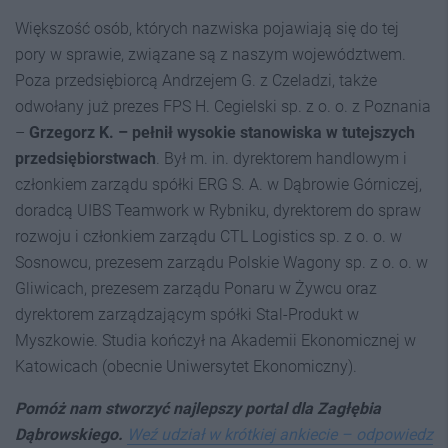
Większość osób, których nazwiska pojawiają się do tej
pory w sprawie, związane są z naszym województwem.
Poza przedsiębiorcą Andrzejem G. z Czeladzi, także
odwołany już prezes FPS H. Cegielski sp. z o. o. z Poznania
–
Grzegorz K. – pełnił wysokie stanowiska w tutejszych
przedsiębiorstwach
. Był m. in. dyrektorem handlowym i
członkiem zarządu spółki ERG S. A. w Dąbrowie Górniczej,
doradcą UIBS Teamwork w Rybniku, dyrektorem do spraw
rozwoju i członkiem zarządu CTL Logistics sp. z o. o. w
Sosnowcu, prezesem zarządu Polskie Wagony sp. z o. o. w
Gliwicach, prezesem zarządu Ponaru w Żywcu oraz
dyrektorem zarządzającym spółki Stal-Produkt w
Myszkowie. Studia kończył na Akademii Ekonomicznej w
Katowicach (obecnie Uniwersytet Ekonomiczny).
Pomóż nam stworzyć najlepszy portal dla Zagłębia
Dąbrowskiego.
Weź udział w krótkiej ankiecie – odpowiedz