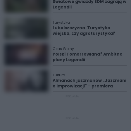
Światowe gwiazdy EDM zagrają w
Legendii
Turystyka
Lubelszczyzna. Turystyka
wiejska, czy agroturystyka?
Czas Wolny
Polski Tomorrowland? Ambitne
plany Legendii
Kultura
Almanach jazzmanów „Jazzmani
o improwizacji" – premiera
REKLAMA
REKLAMA