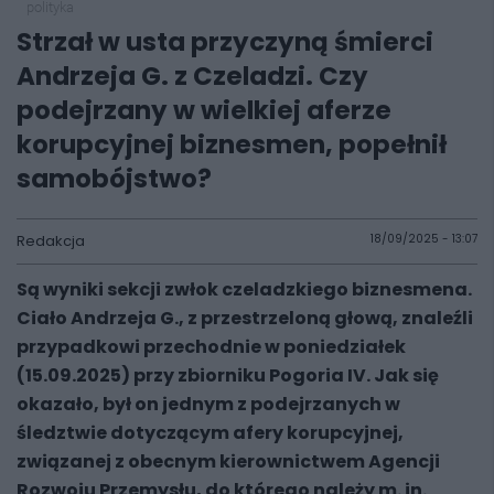
polityka
Strzał w usta przyczyną śmierci
Andrzeja G. z Czeladzi. Czy
podejrzany w wielkiej aferze
korupcyjnej biznesmen, popełnił
samobójstwo?
Redakcja
18/09/2025 - 13:07
Są wyniki sekcji zwłok czeladzkiego biznesmena.
Ciało Andrzeja G., z przestrzeloną głową, znaleźli
przypadkowi przechodnie w poniedziałek
(15.09.2025) przy zbiorniku Pogoria IV. Jak się
okazało, był on jednym z podejrzanych w
śledztwie dotyczącym afery korupcyjnej,
związanej z obecnym kierownictwem Agencji
Rozwoju Przemysłu, do którego należy m. in.