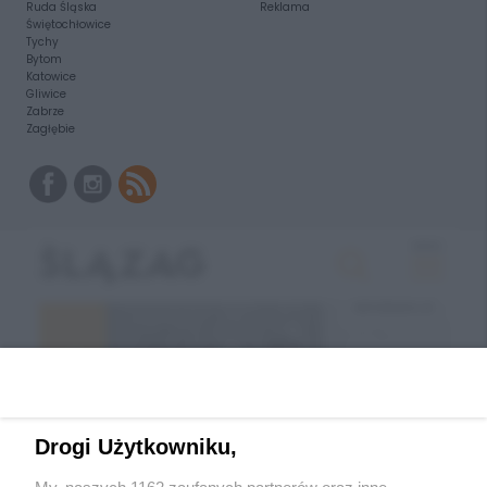
Ruda Śląska
Reklama
Świętochłowice
Tychy
Bytom
Katowice
Gliwice
Zabrze
Zagłębie
Drogi Użytkowniku,