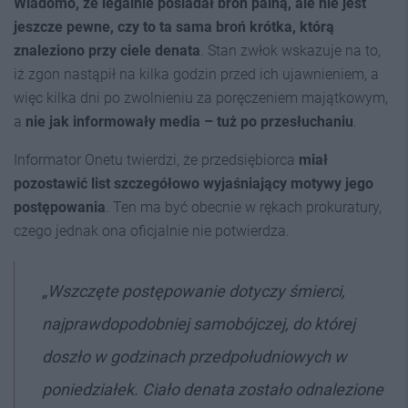
Wiadomo, że legalnie posiadał broń palną
, ale nie jest
jeszcze pewne, czy to ta sama broń krótka, którą
z
naleziono przy ciele denata
. Stan zwłok wskazuje na to,
iż zgon nastąpił na kilka godzin przed ich ujawnieniem, a
więc kilka dni po zwolnieniu za poręczeniem majątkowym,
a
nie jak informowały media – tuż po przesłuchaniu
.
Informator Onetu twierdzi, że przedsiębiorca
miał
pozostawić list
szczegółowo wyjaśniający motywy jego
postępowania
. Ten ma być obecnie w rękach prokuratury,
czego jednak ona oficjalnie nie potwierdza.
„Wszczęte postępowanie dotyczy śmierci,
najprawdopodobniej samobójczej, do której
doszło w godzinach przedpołudniowych w
poniedziałek. Ciało denata zostało odnalezione