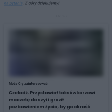
na pytania
. Z góry dziękujemy!
REKLAMA
Może Cię zainteresować:
Czeladź. Przystawiał taksówkarzowi
maczetę do szyi i groził
pozbawieniem życia, by go okraść