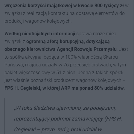
wręczenia korzyści majątkowej w kwocie 900 tys
ięcy
zł
w
związku z realizacją kontraktu na dostawę elementów do
produkcji wagonów kolejowych.
Według nieoficjalnych informacji
sprawa może mieć
związek z
ogromną aferą korupcyjną, dotykającą
obecnego kierownictwa Agencji Rozwoju Przemysłu
. Jest
to spółka akcyjna, będąca w 100% własnością Skarbu
Państwa, mająca udziały w 76 przedsiębiorstwach, w tym
pakiet większościowy w 51 z nich. Jedną z takich spółek
jest właśnie poznański producent wagonów kolejowych –
FPS H. Cegielski, w której ARP ma ponad 80% udziałów
.
„W toku śledztwa ujawniono, że podejrzani,
reprezentujący podmiot zamawiający (FPS H.
Cegielski – przyp. red.), brali udział w