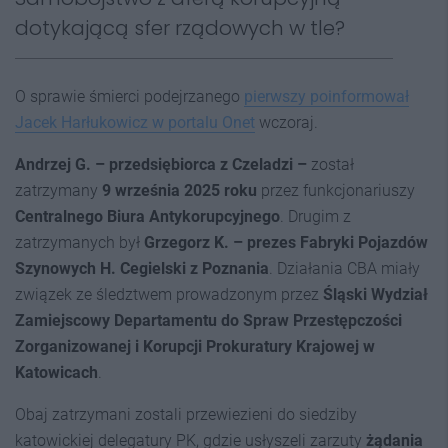
dotykającą sfer rządowych w tle?
O sprawie śmierci podejrzanego
pierwszy poinformował
Jacek Harłukowicz w portalu Onet
wczoraj.
Andrzej G. – przedsiębiorca z Czeladzi –
został
zatrzymany
9 września 2025 roku
przez funkcjonariuszy
Centralnego Biura Antykorupcyjnego
. Drugim z
zatrzymanych był
Grzegorz K. – prezes Fabryki Pojazdów
Szynowych H. Cegielski z Poznania
. Działania CBA miały
związek ze śledztwem prowadzonym przez
Śląski Wydział
Zamiejscowy Departamentu do Spraw Przestępczości
Zorganizowanej i Korupcji Prokuratury Krajowej w
Katowicach
.
Obaj zatrzymani zostali przewiezieni do siedziby
katowickiej delegatury PK, gdzie usłyszeli zarzuty
żądania