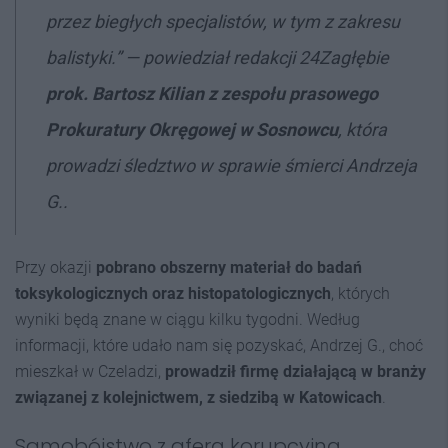
przez biegłych specjalistów, w tym z zakresu
balistyki.” — powiedział redakcji 24Zagłębie
prok. Bartosz Kilian z zespołu prasowego
Prokuratury Okręgowej w Sosnowcu
, która
prowadzi śledztwo w sprawie śmierci Andrzeja
G..
Przy okazji
pobrano obszerny materiał do badań
toksykologicznych oraz histopatologicznych
, których
wyniki będą znane w ciągu kilku tygodni. Według
informacji, które udało nam się pozyskać, Andrzej G., choć
mieszkał w Czeladzi,
prowadził firmę działającą w branży
związanej z kolejnictwem, z siedzibą w Katowicach
.
Samobójstwo z aferą korupcyjną