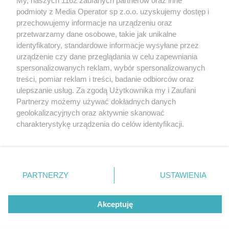
My, naszych 1162 zaufanych partnerów oraz inne
podmioty z Media Operator sp z.o.o. uzyskujemy dostęp i
przechowujemy informacje na urządzeniu oraz
Wróć do strony głównej
przetwarzamy dane osobowe, takie jak unikalne
identyfikatory, standardowe informacje wysyłane przez
ślązag.pl
urządzenie czy dane przeglądania w celu zapewniania
spersonalizowanych reklam, wybór spersonalizowanych
treści, pomiar reklam i treści, badanie odbiorców oraz
0
%
ulepszanie usług. Za zgodą Użytkownika my i Zaufani
Partnerzy możemy używać dokładnych danych
geolokalizacyjnych oraz aktywnie skanować
charakterystykę urządzenia do celów identyfikacji.
Ponieważ cenimy Twoją prywatność, prosimy o zgodę na
korzystanie z tych technologii poprzez kliknięcie
„Akceptuję”. Zgoda jest dobrowolna i zawsze możesz ją
zmienić/wycofać klikając przycisk ustawień prywatności
PARTNERZY
USTAWIENIA
znajdujący się w lewym dolnym rogu strony
. Niektóre
rodzaje przetwarzania danych nie wymagają zgody
Akceptuję
użytkownika, ale masz prawo sprzeciwić się takiemu
przetwarzaniu. Preferencje będą miały zastosowania tylko
na tej witrynie.