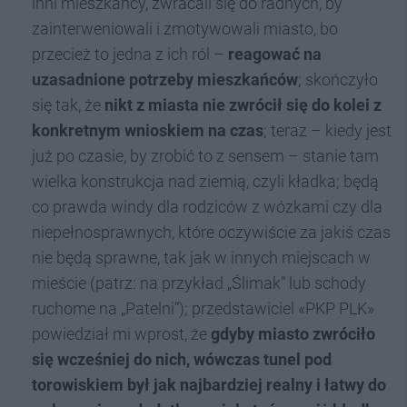
inni mieszkańcy, zwracali się do radnych, by
zainterweniowali i zmotywowali miasto, bo
przecież to jedna z ich ról –
reagować na
uzasadnione potrzeby mieszkańców
; skończyło
się tak, że
nikt z miasta nie zwrócił się do kolei z
konkretnym wnioskiem na czas
; teraz – kiedy jest
już po czasie, by zrobić to z sensem – stanie tam
wielka konstrukcja nad ziemią, czyli kładka; będą
co prawda windy dla rodziców z wózkami czy dla
niepełnosprawnych, które oczywiście za jakiś czas
nie będą sprawne, tak jak w innych miejscach w
mieście (patrz: na przykład „Ślimak” lub schody
ruchome na „Patelni”); przedstawiciel «PKP PLK»
powiedział mi wprost, że
gdyby miasto zwróciło
się wcześniej do nich, wówczas tunel pod
torowiskiem był jak najbardziej realny i łatwy do