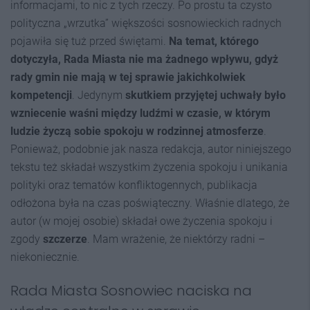
informacjami, to nic z tych rzeczy. Po prostu ta czysto
polityczna „wrzutka” większości sosnowieckich radnych
pojawiła się tuż przed świętami.
Na temat, którego
dotyczyła, Rada Miasta nie ma żadnego wpływu, gdyż
rady gmin nie mają w tej sprawie jakichkolwiek
kompetencji
. Jedynym
skutkiem przyjętej uchwały było
wzniecenie waśni między ludźmi w czasie, w którym
ludzie życzą sobie spokoju w rodzinnej atmosferze
.
Ponieważ, podobnie jak nasza redakcja, autor niniejszego
tekstu też składał wszystkim życzenia spokoju i unikania
polityki oraz tematów konfliktogennych, publikacja
odłożona była na czas poświąteczny. Właśnie dlatego, że
autor (w mojej osobie) składał owe życzenia spokoju i
zgody
szczerze
. Mam wrażenie, że niektórzy radni –
niekoniecznie.
Rada Miasta Sosnowiec naciska na