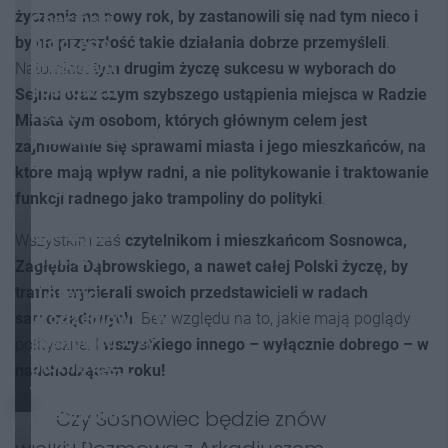
życzenia na nowy rok, by zastanowili się nad tym nieco i
Chęciński.
Dlaczego
by na przyszłość takie działania dobrze przemyśleli
.
prezydent
Natomiast
tym drugim życzę sukcesu w wyborach do
Sosnowca
Sejmu oraz czym szybszego ustąpienia miejsca w Radzie
został
Miasta tym osobom, których głównym celem jest
youtuberem,
zajmowanie się sprawami miasta i jego mieszkańców, na
co zrobić z
które mają wpływ radni, a nie politykowanie i traktowanie
Zagłębiem,
funkcji radnego jako trampoliny do polityki
.
rowerzystami
i pieszymi
Wszystkim zaś
czytelnikom i mieszkańcom Sosnowca,
oraz czy
Zagłębia Dąbrowskiego, a nawet całej Polski życzę, by
uczynimy
trafnie wybierali swoich przedstawicieli w radach
„Loteria
Sosnowiec
urodzeniowa” w
samorządowych
. Bez względu na to, jakie mają poglądy
znów
Sosnowcu. Czy
polityczne. I
wszystkiego innego – wyłącznie dobrego – w
wielkim?
możliwość
nadchodzącym roku!
ŚlązaQ #100
wygrania
mieszkania
Czy Sosnowiec będzie znów
zatrzyma