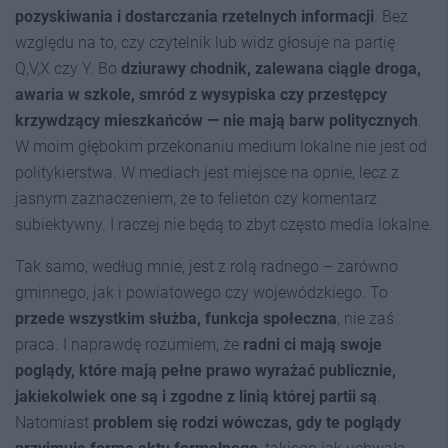
pozyskiwania i dostarczania rzetelnych informacji
. Bez
względu na to, czy czytelnik lub widz głosuje na partię
Q,V,X czy Y. Bo
dziurawy chodnik, zalewana ciągle droga,
awaria w szkole, smród z wysypiska czy przestępcy
krzywdzący mieszkańców — nie mają barw politycznych
.
W moim głębokim przekonaniu medium lokalne nie jest od
politykierstwa. W mediach jest miejsce na opnie, lecz z
jasnym zaznaczeniem, że to felieton czy komentarz
subiektywny. I raczej nie będą to zbyt często media lokalne.
Tak samo, według mnie, jest z rolą radnego – zarówno
gminnego, jak i powiatowego czy wojewódzkiego. To
przede wszystkim służba, funkcja społeczna
, nie zaś
praca. I naprawdę rozumiem, że
radni ci mają swoje
poglądy, które mają pełne prawo wyrażać publicznie,
jakiekolwiek one są i zgodne z linią której partii są
.
Natomiast
problem się rodzi wówczas, gdy te poglądy