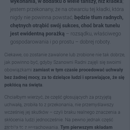
wykonania, w dodatku o wiele tańszy, niż kładka
;
jestem przekonany, że na otwarciu tej kładki, która
nigdy nie powinna powstać,
będzie tłum radnych,
chętnych otrąbić swój sukces, choć brak tunelu
jest ewidentną porażką
– rozsądku, właściwego
gospodarowania i po prostu – dobrej roboty.
Ciekawe, co zostanie zawalone lub zrobione nie tak dobrze,
jak powinno być, gdyby Szanowni Radni zajęli się swoimi
obowiązkami
zamiast w tym czasie procedować uchwały
bez żadnej mocy, za to dzielące ludzi i sprawiające, że się
pokłócą na święta
.
Chciałbym wierzyć, że część głosujących za przyjętą
uchwałą, zrobiła to z przekonania, nie przemyślawszy
wcześniej jej skutków – czyli braku realnego znaczenia a
skłócenia ludzi jednocześnie. Na pewno jednak część
zrobiła to z wyrachowania.
Tym pierwszym składam
Arkadiusz