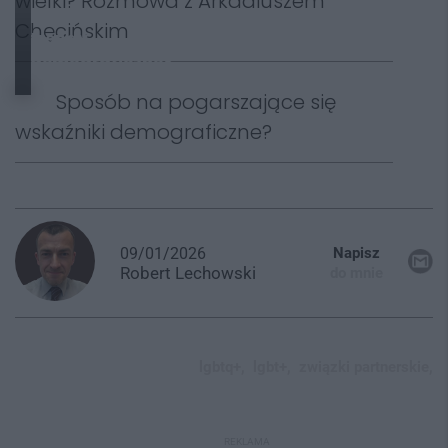
wielki? Rozmowa z Arkadiuszem
negatywne
Chęcińskim
trendy
demograficzne?
Sposób na pogarszające się
wskaźniki demograficzne?
09/01/2026
Napisz
Robert
Lechowski
do mnie
lgbtq+,
lgbt+,
związki partnerskie,
REKLAMA