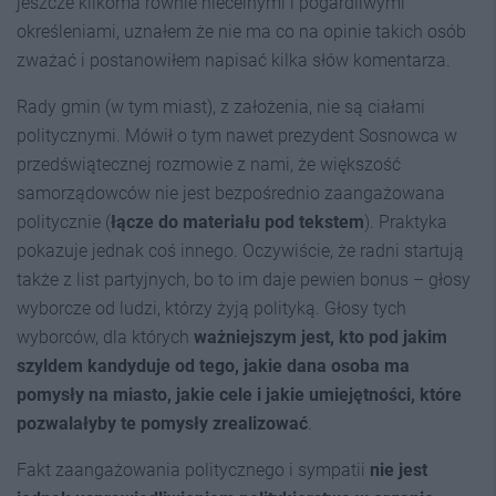
jeszcze kilkoma równie niecelnymi i pogardliwymi
określeniami, uznałem że nie ma co na opinie takich osób
zważać i postanowiłem napisać kilka słów komentarza.
Rady gmin (w tym miast), z założenia, nie są ciałami
politycznymi. Mówił o tym nawet prezydent Sosnowca w
przedświątecznej rozmowie z nami, że większość
samorządowców nie jest bezpośrednio zaangażowana
politycznie (
łącze do materiału pod tekstem
). Praktyka
pokazuje jednak coś innego. Oczywiście, że radni startują
także z list partyjnych, bo to im daje pewien bonus – głosy
wyborcze od ludzi, którzy żyją polityką. Głosy tych
wyborców, dla których
ważniejszym jest, kto pod jakim
szyldem kandyduj
e od tego, jakie dana osoba ma
pomysły na miasto, jakie cele i jakie umiejętności, które
pozwalałyby te pomysły zrealizować
.
Fakt zaangażowania politycznego i sympatii
nie jest