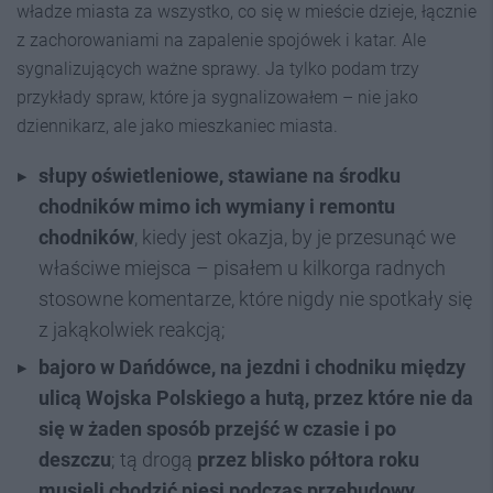
władze miasta za wszystko, co się w mieście dzieje, łącznie
z zachorowaniami na zapalenie spojówek i katar. Ale
sygnalizujących ważne sprawy. Ja tylko podam trzy
przykłady spraw, które ja sygnalizowałem – nie jako
dziennikarz, ale jako mieszkaniec miasta.
słupy oświetleniowe, stawiane na środku
chodników mimo ich wymiany i remontu
chodników
, kiedy jest okazja, by je przesunąć we
właściwe miejsca – pisałem u kilkorga radnych
stosowne komentarze, które nigdy nie spotkały się
z jakąkolwiek reakcją;
bajoro w Dańdówce, na jezdni i chodniku między
ulicą Wojska Polskiego a hutą, przez które nie da
się w żaden sposób przejść w czasie i po
deszczu
; tą drogą
przez blisko półtora roku
musieli chodzić piesi podczas przebudowy