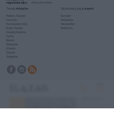
zapoznać się z:
polityką prywatności
Twoje
miasto
Skontakuj się
z nami
Piekary Śląskie
Kontakt
Chorzów
Redakcja
Tarnowskie Góry
Newsletter
Ruda Śląska
Reklama
Świętochłowice
Tychy
Bytom
Katowice
Gliwice
Zabrze
Zagłębie