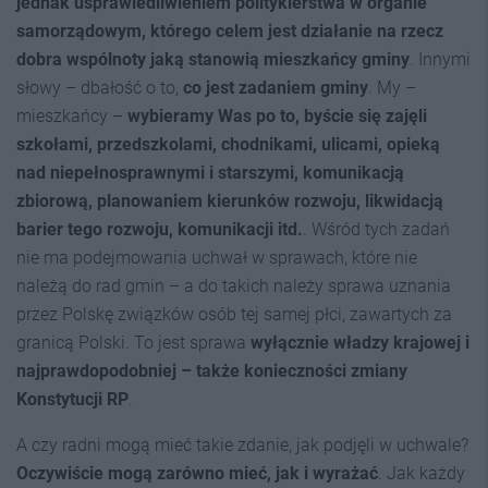
jednak usprawiedliwieniem politykierstwa w organie
samorządowym
, którego celem jest działanie na rzecz
dobra wspólnoty jaką stanowią mieszkańcy gminy
. Innymi
słowy – dbałość o to,
co jest zadaniem gminy
. My –
mieszkańcy –
wybieramy Was po to, byście się zajęli
szkołami, przedszkolami, chodnikami, ulicami, opieką
nad niepełnosprawnymi i starszymi, komunikacją
zbiorową, planowaniem kierunków rozwoju, likwidacją
barier tego rozwoju, komunikacji itd
.
. Wśród tych zadań
nie ma podejmowania uchwał w sprawach, które nie
należą do rad gmin – a do takich należy sprawa uznania
przez Polskę związków osób tej samej płci, zawartych za
granicą Polski. To jest sprawa
wyłącznie władzy krajowej i
najprawdopodobniej – także konieczności zmiany
Konstytucji RP
.
A czy radni mogą mieć takie zdanie, jak podjęli w uchwale?
Oczywiście mogą zarówno mieć, jak i
wyrażać
. Jak każdy