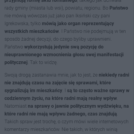
przyjmują formę aktu formalnego
, takiego jak uchwała
rady gminy (miasta lub wsi), powiatu, regionu. Bo
Państwo
nie mówią wówczas już jako pan Iksiński czy pani
Igrekowska, tylko
mówią jako organ reprezentujący
wszystkich mieszkańców
. I Państwo nie podejmują w ten
sposób żadnej decyzji, do czego byliby uprawnieni.
Państwo
wykorzystują jedynie swą pozycję do
nieuprawnionego wzmocnienia głosu swej manifestacji
politycznej
. Tak to widzę.
Swoją drogą zastanawia mnie, jak to jest, że
niekiedy radni
nie znajdują czasu na zajęcie się sprawami, które
sygnalizują im mieszkańcy
. I
są to często ważne sprawy w
codziennym życiu, na które radni mają realny wpływ
.
Natomiast
na sprawy o jawnie politycznym wydźwięku, na
które radni nie mają wpływu żadnego, czas znajdują
.
Takich spraw jest trochę, o czym mówi wiele internetowych
komentarzy mieszkańców. Nie takich, w których winią