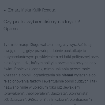
Zmarzlińska-Kulik Renata.
Czy po to wybieraliśmy radnych?
Opinia
Tyle informacji. Długo wahałem się, czy wyrażać tutaj
swoją opinię, gdyż prawdopodobnie poskutkuje to
natychmiastowym przyklejeniem mi łatki politycznej przez
niektórych ludzi, którym polityka przesłania oczy na cały
świat. Ponieważ jednak, mimo unikania przeze mnie
wyrażania opinii i ograniczania się
niemal
wyłącznie do
relacjonowania faktów i ewentualnie opinii cudzych, i tak
nazwano mnie w ubiegłym roku już „lewakiem”,
„prawakiem”, „neoliberałem”, „faszystą”, „komunistą”,
„KODziarzem”, „PiSuarem”, „silniczkiem”, „konfiarzem” i