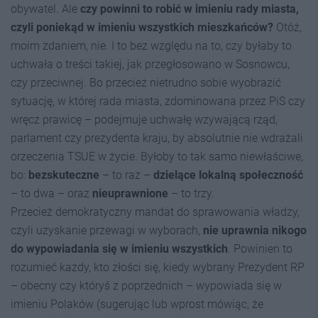
obywatel. Ale
c
zy powinni to robić w imieniu rady miasta,
czyli poniekąd w imieniu wszystkich mieszkańców?
Otóż,
moim zdaniem, nie. I to bez względu na to, czy byłaby to
uchwała o treści takiej, jak przegłosowano w Sosnowcu,
czy przeciwnej. Bo przecież nietrudno sobie wyobrazić
sytuację, w której rada miasta, zdominowana przez PiS czy
wręcz prawicę – podejmuje uchwałę wzywającą rząd,
parlament czy prezydenta kraju, by absolutnie nie wdrażali
orzeczenia TSUE w życie. Byłoby to tak samo niewłaściwe,
bo:
bezskuteczne
– to raz –
dzielące lokalną społeczność
– to dwa – oraz
nieuprawnione
– to trzy.
Przecież demokratyczny mandat do sprawowania władzy,
czyli uzyskanie przewagi w wyborach,
nie uprawnia nikogo
do wypowiadania się w imieniu wszystkich
. Powinien to
rozumieć każdy, kto złości się, kiedy wybrany Prezydent RP
– obecny czy któryś z poprzednich – wypowiada się w
imieniu Polaków (sugerując lub wprost mówiąc, że