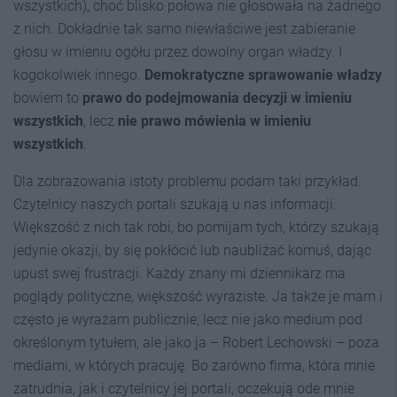
wszystkich), choć blisko połowa nie głosowała na żadnego
z nich. Dokładnie tak samo niewłaściwe jest zabieranie
głosu w imieniu ogółu przez dowolny organ władzy. I
kogokolwiek innego.
Demokratyczne sprawowanie władzy
bowiem to
prawo do podejmowania decyzji w imieniu
wszystkich
, lecz
nie prawo mówienia w imieniu
wszystkich
.
Dla zobrazowania istoty problemu podam taki przykład.
Czytelnicy naszych portali szukają u nas informacji.
Większość z nich tak robi, bo pomijam tych, którzy szukają
jedynie okazji, by się pokłócić lub naubliżać komuś, dając
upust swej frustracji. Każdy znany mi dziennikarz ma
poglądy polityczne, większość wyraziste. Ja także je mam i
często je wyrażam publicznie, lecz nie jako medium pod
określonym tytułem, ale jako ja – Robert Lechowski – poza
mediami, w których pracuję. Bo zarówno firma, która mnie
zatrudnia, jak i czytelnicy jej portali, oczekują ode mnie