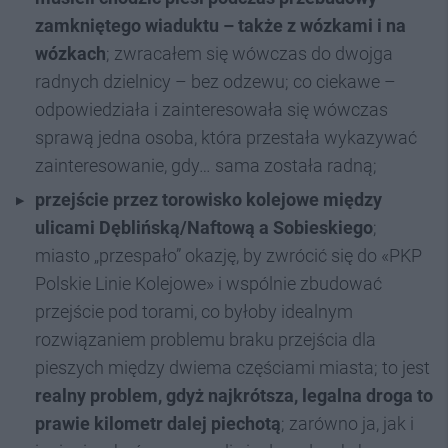
zamkniętego wiaduktu – także z wózkami i na
wózkac
h
; zwracałem się wówczas do dwojga
radnych dzielnicy – bez odzewu; co ciekawe –
odpowiedziała i zainteresowała się wówczas
sprawą jedna osoba, która przestała wykazywać
zainteresowanie, gdy… sama została radną;
przejście przez torowisko kolejowe między
ulicami Dęblińską/Naftową a Sobieskiego
;
miasto „przespało” okazję, by zwrócić się do «PKP
Polskie Linie Kolejowe» i wspólnie zbudować
przejście pod torami, co byłoby idealnym
rozwiązaniem problemu braku przejścia dla
pieszych między dwiema częściami miasta; to jest
realny problem, gdyż najkrótsza, legalna droga to
prawie kilometr dalej piechotą
; zarówno ja, jak i