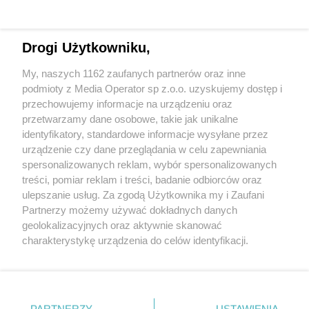
Drogi Użytkowniku,
My, naszych 1162 zaufanych partnerów oraz inne
podmioty z Media Operator sp z.o.o. uzyskujemy dostęp i
przechowujemy informacje na urządzeniu oraz
Wróć do strony głównej
przetwarzamy dane osobowe, takie jak unikalne
identyfikatory, standardowe informacje wysyłane przez
ślązag.pl
urządzenie czy dane przeglądania w celu zapewniania
spersonalizowanych reklam, wybór spersonalizowanych
treści, pomiar reklam i treści, badanie odbiorców oraz
0
%
ulepszanie usług. Za zgodą Użytkownika my i Zaufani
Partnerzy możemy używać dokładnych danych
geolokalizacyjnych oraz aktywnie skanować
charakterystykę urządzenia do celów identyfikacji.
Ponieważ cenimy Twoją prywatność, prosimy o zgodę na
korzystanie z tych technologii poprzez kliknięcie
„Akceptuję”. Zgoda jest dobrowolna i zawsze możesz ją
zmienić/wycofać klikając przycisk ustawień prywatności
PARTNERZY
USTAWIENIA