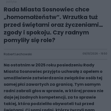
polityka
Rada Miasta Sosnowiec chce
„homomałżeństw”. Wrzutka tuż
przed świętami oraz życzeniami…
zgody i spokoju. Czy radnym
pomyliły się role?
Robert Lechowski
09/01/2026 - 19:50
Na ostatnim w 2025 roku posiedzeniu Rady
Miasta Sosnowiec przyjęto uchwałę z apelem o
umożliwienie zatwierdzania związków osób tej
samej płci zawartych za granicą. Tym samym
radni zabrali głos w sprawie, w której prawo nie
daje jej żadnych kompetencji, za to sprawie
takiej, która podzieliła obywateli tuż przed
świętami. Ci sami radni, którzy życzyli nam