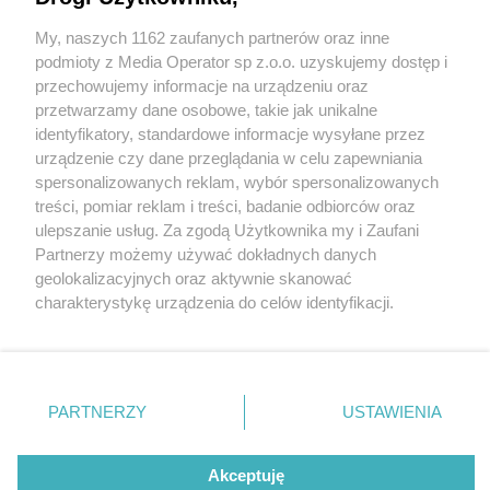
„Kierunek GZM”. Węgierski autobus znów na
trasie
My, naszych 1162 zaufanych partnerów oraz inne
Wydawca mediów
lokalnych
podmioty z Media Operator sp z.o.o. uzyskujemy dostęp i
przechowujemy informacje na urządzeniu oraz
1 / 1
przetwarzamy dane osobowe, takie jak unikalne
identyfikatory, standardowe informacje wysyłane przez
Kierunek GZM Rajza
urządzenie czy dane przeglądania w celu zapewniania
spersonalizowanych reklam, wybór spersonalizowanych
Ikarusem
Nie zapomnij
treści, pomiar reklam i treści, badanie odbiorców oraz
zapoznać się z:
polityką prywatności
ulepszanie usług. Za zgodą Użytkownika my i Zaufani
Twoje
miasto
Skontakuj się
z nami
Partnerzy możemy używać dokładnych danych
Wróć do artykułu:
Piekary Śląskie
Kontakt
geolokalizacyjnych oraz aktywnie skanować
Chorzów
Redakcja
Rajza Ikarusem to jeden z hitów festiwalu
charakterystykę urządzenia do celów identyfikacji.
Tarnowskie Góry
Newsletter
„Kierunek GZM”. Węgierski autobus znów na
Ruda Śląska
Reklama
Ponieważ cenimy Twoją prywatność, prosimy o zgodę na
trasie
Świętochłowice
korzystanie z tych technologii poprzez kliknięcie
Tychy
„Akceptuję”. Zgoda jest dobrowolna i zawsze możesz ją
Bytom
Katowice
zmienić/wycofać klikając przycisk ustawień prywatności
REKLAMA
PARTNERZY
USTAWIENIA
Gliwice
znajdujący się w lewym dolnym rogu strony
. Niektóre
Zabrze
Zagłębie
rodzaje przetwarzania danych nie wymagają zgody
użytkownika, ale masz prawo sprzeciwić się takiemu
Akceptuję