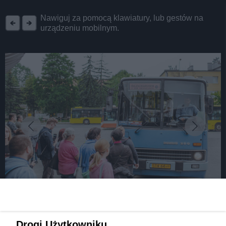
REKLAMA
Nawiguj za pomocą klawiatury, lub gestów na
urządzeniu mobilnym.
fot:
Rajza Ikarusem to jeden z hitów festiwalu
Drogi Użytkowniku,