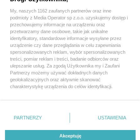
Jej podejrzenia potwierdziły się i teraz ma kłopoty
My, naszych 1162 zaufanych partnerów oraz inne
Wydawca mediów
2 / 2
lokalnych
podmioty z Media Operator sp z.o.o. uzyskujemy dostęp i
przechowujemy informacje na urządzeniu oraz
Pyrzowice. Kierowczyni
przetwarzamy dane osobowe, takie jak unikalne
identyfikatory, standardowe informacje wysyłane przez
przyjechała na komisariat
urządzenie czy dane przeglądania w celu zapewniania
zbadać swoją trzeźwość
spersonalizowanych reklam, wybór spersonalizowanych
Nie zapomnij
treści, pomiar reklam i treści, badanie odbiorców oraz
zapoznać się z:
polityką prywatności
samochodem. Nie była
ulepszanie usług. Za zgodą Użytkownika my i Zaufani
Twoje
miasto
Skontakuj się
z nami
Partnerzy możemy używać dokładnych danych
trzeźwa. 24 maja 2026
Piekary Śląskie
Kontakt
geolokalizacyjnych oraz aktywnie skanować
Chorzów
Redakcja
charakterystykę urządzenia do celów identyfikacji.
Tarnowskie Góry
Newsletter
Ruda Śląska
Reklama
Ponieważ cenimy Twoją prywatność, prosimy o zgodę na
Świętochłowice
Wróć do artykułu:
korzystanie z tych technologii poprzez kliknięcie
Tychy
Pojechała na policję sprawdzić swoją trzeźwość.
„Akceptuję”. Zgoda jest dobrowolna i zawsze możesz ją
Bytom
Jej podejrzenia potwierdziły się i teraz ma
Katowice
zmienić/wycofać klikając przycisk ustawień prywatności
kłopoty
PARTNERZY
USTAWIENIA
Gliwice
znajdujący się w lewym dolnym rogu strony
. Niektóre
Zabrze
Zagłębie
rodzaje przetwarzania danych nie wymagają zgody
użytkownika, ale masz prawo sprzeciwić się takiemu
Akceptuję
REKLAMA