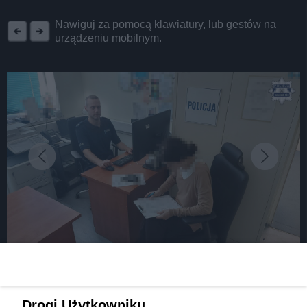
REKLAMA
Nawiguj za pomocą klawiatury, lub gestów na
urządzeniu mobilnym.
fot: źródło: Komenda Powiatowa Policji w Tarnowskich Górach
Pojechała na policję sprawdzić swoją trzeźwość.
Drogi Użytkowniku,