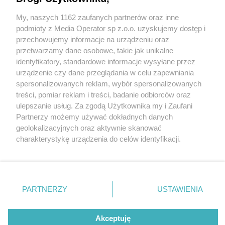
remont drogi. Zmieniają się trasy linii
autobusowych w Dąbrowie Górniczej
My, naszych 1162 zaufanych partnerów oraz inne
Wydawca mediów
lokalnych
podmioty z Media Operator sp z.o.o. uzyskujemy dostęp i
przechowujemy informacje na urządzeniu oraz
3 / 3
przetwarzamy dane osobowe, takie jak unikalne
identyfikatory, standardowe informacje wysyłane przez
Przebudowa mostu nad
urządzenie czy dane przeglądania w celu zapewniania
spersonalizowanych reklam, wybór spersonalizowanych
Przemszą
Nie zapomnij
treści, pomiar reklam i treści, badanie odbiorców oraz
zapoznać się z:
polityką prywatności
ulepszanie usług. Za zgodą Użytkownika my i Zaufani
Twoje
miasto
Skontakuj się
z nami
Partnerzy możemy używać dokładnych danych
Wróć do artykułu:
Piekary Śląskie
Kontakt
geolokalizacyjnych oraz aktywnie skanować
Chorzów
Redakcja
Powstanie nowy most nad Przemszą, będzie też
charakterystykę urządzenia do celów identyfikacji.
Tarnowskie Góry
Newsletter
remont drogi. Zmieniają się trasy linii
Ruda Śląska
Reklama
Ponieważ cenimy Twoją prywatność, prosimy o zgodę na
autobusowych w Dąbrowie Górniczej
Świętochłowice
korzystanie z tych technologii poprzez kliknięcie
Tychy
„Akceptuję”. Zgoda jest dobrowolna i zawsze możesz ją
Bytom
Katowice
zmienić/wycofać klikając przycisk ustawień prywatności
REKLAMA
PARTNERZY
USTAWIENIA
Gliwice
znajdujący się w lewym dolnym rogu strony
. Niektóre
Zabrze
Zagłębie
rodzaje przetwarzania danych nie wymagają zgody
użytkownika, ale masz prawo sprzeciwić się takiemu
Akceptuję