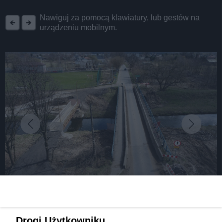
REKLAMA
Nawiguj za pomocą klawiatury, lub gestów na
urządzeniu mobilnym.
fot: Fot. Dariusz Nowak/ UM Dąbrowa Górnicza
Powstanie nowy most nad Przemszą, będzie też
Drogi Użytkowniku,