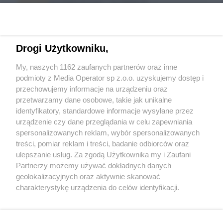
Drogi Użytkowniku,
My, naszych 1162 zaufanych partnerów oraz inne
podmioty z Media Operator sp z.o.o. uzyskujemy dostęp i
przechowujemy informacje na urządzeniu oraz
Wróć do strony głównej
przetwarzamy dane osobowe, takie jak unikalne
identyfikatory, standardowe informacje wysyłane przez
bytomski.pl
urządzenie czy dane przeglądania w celu zapewniania
spersonalizowanych reklam, wybór spersonalizowanych
treści, pomiar reklam i treści, badanie odbiorców oraz
0
%
ulepszanie usług. Za zgodą Użytkownika my i Zaufani
Partnerzy możemy używać dokładnych danych
geolokalizacyjnych oraz aktywnie skanować
charakterystykę urządzenia do celów identyfikacji.
Ponieważ cenimy Twoją prywatność, prosimy o zgodę na
korzystanie z tych technologii poprzez kliknięcie
„Akceptuję”. Zgoda jest dobrowolna i zawsze możesz ją