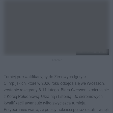
Fot. FB/ Polski Hokej
REKLAMA
Turniej prekwalifikacyjny do Zimowych Igrzysk
Olimpijskich, które w 2026 roku odbędą się we Włoszech,
zostanie rozegrany 8-11 lutego. Biało-Czerwoni zmierzą się
z Koreą Południową, Ukrainą i Estonią. Do sierpniowych
kwalifikacji awansuje tylko zwycięzca turnieju.
Przypomnieć warto, że polscy hokeiści po raz ostatni wzięli