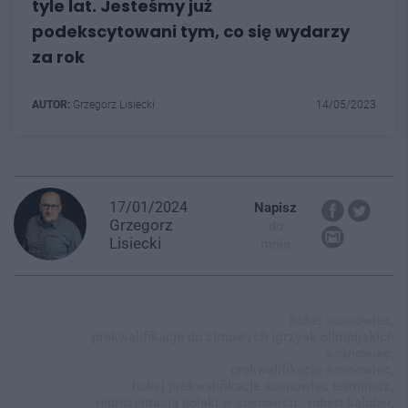
tyle lat. Jesteśmy już
podekscytowani tym, co się wydarzy
za rok
AUTOR:
Grzegorz Lisiecki
14/05/2023
17/01/2024
Napisz
Grzegorz
do
Lisiecki
mnie
hokej sosnowiec,
prekwalifikacje do zimowych igrzysk olimpijskich
sosnowiec,
prekwalifikacje sosnowiec,
hokej prekwalifikacje sosnowiec terminarz,
reprezentacja polski w sosnowcu,
robert kalaber,