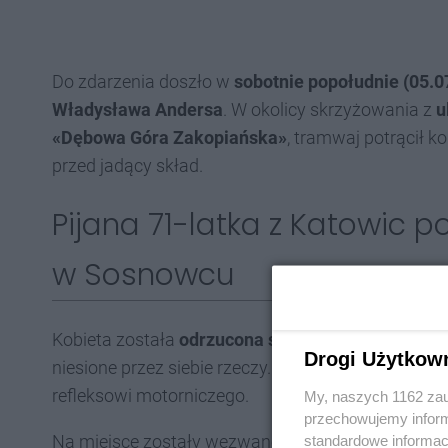
Do zdarzenia doszło w
sobotnie popołudnie
(05.0
Władysława Andersa
. W okolicy skrzyżowania z
u
«Dębowa Góra Zakopiańska»
, tramwaj potrącił k
przed jadący skład.
Pijana 71-latka z Katowic 
w Sosnowcu
Kobieta została
odrzucona siłą uderzenia
, po cz
Drogi Użytkow
niesione przez siebie rzeczy. Na szczęście nie wp
refleksowi motorniczego.
My, naszych 1162 zau
przechowujemy informa
Na miejsce zostały wezwane służby, to jest pogot
standardowe informac