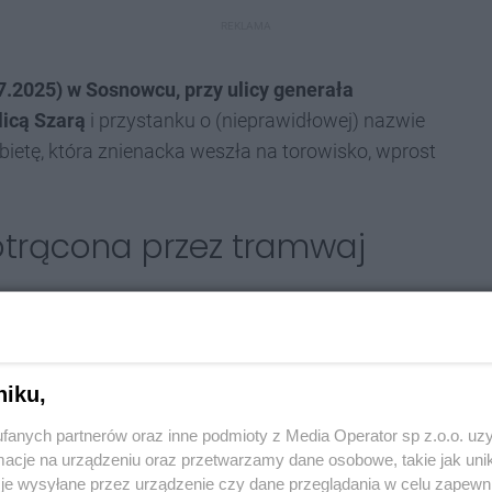
REKLAMA
7.2025)
w Sosnowcu, przy ulicy generała
licą Szarą
i przystanku o (nieprawidłowej) nazwie
obietę, która znienacka weszła na torowisko, wprost
potrącona przez tramwaj
ym upadła na twardą nawierzchnię, wypuszczając
niku,
adła pod pojazd, a to prawdopodobnie również dzięki
fanych partnerów oraz inne podmioty z Media Operator sp z.o.o. uz
cje na urządzeniu oraz przetwarzamy dane osobowe, takie jak unika
owie ratunkowe oraz policja. Zespół ratownictwa
je wysyłane przez urządzenie czy dane przeglądania w celu zapewn