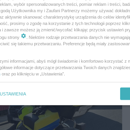
klam, wybór spersonalizowanych treści, pomiar reklam i treści, bad
 w Sosnowcu udzielił
nieprzytomnej kobiecie z
 zgodą Użytkownika my i Zaufani Partnerzy możemy używać dokład
 do
Centrum Urazowego – Wojewódzkiego Szpitala
az aktywnie skanować charakterystykę urządzenia do celów identyfi
niczy).
ść, prosimy o zgodę na korzystanie z tych technologii poprzez klikn
a i zawsze możesz ją zmienić/wycofać klikając przycisk ustawień pr
ogu strony
. Niektóre rodzaje przetwarzania danych nie wymagaj
iwić się takiemu przetwarzaniu. Preferencje będą miały zastosowania
szymi informacjami, abyś mógł świadomie i komfortowo korzystać z
gółowe informacje dotyczące przetwarzania Twoich danych znajdzi
s
oraz po kliknięciu w „Ustawienia”.
USTAWIENIA