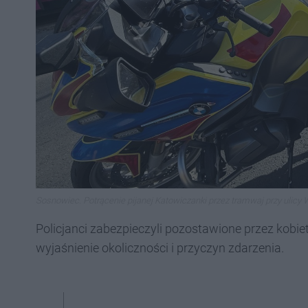
Sosnowiec. Potrącenie pijanej Katowiczanki przez tramwaj przy ulicy 
Policjanci zabezpieczyli pozostawione przez kobiet
wyjaśnienie okoliczności i przyczyn zdarzenia.