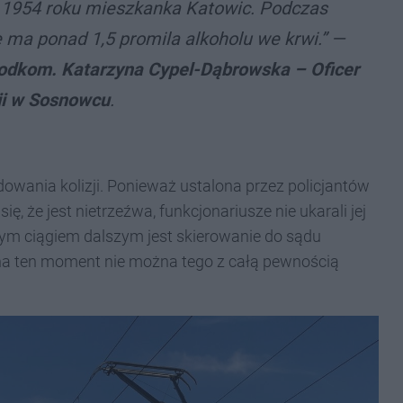
w 1954 roku mieszkanka Katowic. Podczas
e ma ponad 1,5 promila alkoholu we krwi.” —
odkom. Katarzyna Cypel-Dąbrowska – Oficer
ji w Sosnowcu
.
ania kolizji. Ponieważ ustalona przez policjantów
ię, że jest nietrzeźwa, funkcjonariusze nie ukarali jej
m ciągiem dalszym jest skierowanie do sądu
 na ten moment nie można tego z całą pewnością