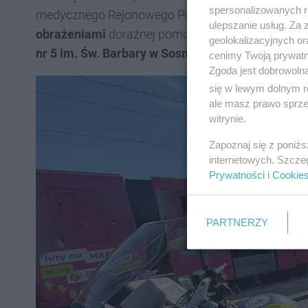
spersonalizowanych re
medycznego Rejonowego Pogotowia Ratunkowego
ulepszanie usług. Za
obrażeniami
doraźnej pomocy , po czym odwiózł
geolokalizacyjnych or
nr 5 im. Św. Barbary w Sosnowcu
(tzw. Szpital Gór
cenimy Twoją prywatno
Zgoda jest dobrowoln
się w lewym dolnym r
ale masz prawo sprzec
witrynie.
Zapoznaj się z poniż
internetowych. Szcze
Prywatności
i
Cookie
PARTNERZY