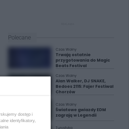
REKLAMA
Polecane
Czas Wolny
Trwają ostatnie
przygotowania do Magic
Beats Festival
Czas Wolny
Alan Walker, DJ SNAKE,
Bedoes 2115: Fajer Festiwal
Chorzów
Czas Wolny
Światowe gwiazdy EDM
yskujemy dostęp i
zagrają w Legendii
lne identyfikatory,
iania
Turystyka