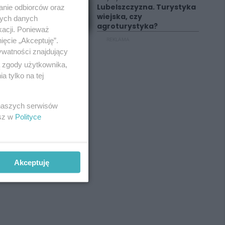
Lubelszczyzna. Turystyka
anie odbiorców oraz
wiejska, czy
nych danych
agroturystyka?
kacji. Ponieważ
ięcie „Akceptuję”.
REKLAMA
ywatności znajdujący
ą zgody użytkownika,
 tylko na tej
 naszych serwisów
esz w
Polityce
Akceptuję