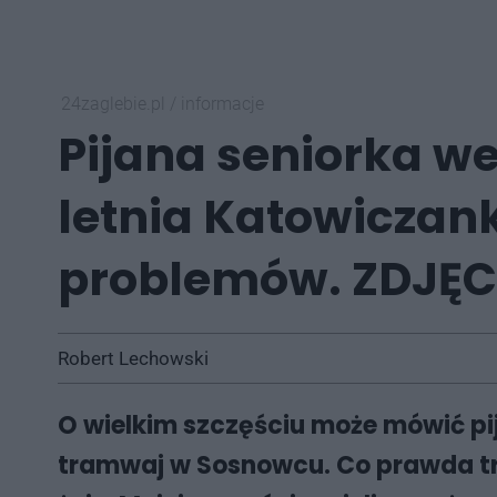
24zaglebie.pl
/
informacje
Pijana seniorka w
letnia Katowiczanka
problemów. ZDJĘC
Robert Lechowski
O wielkim szczęściu może mówić pi
tramwaj w Sosnowcu. Co prawda tr