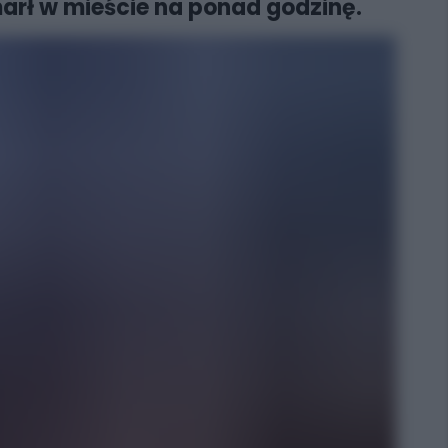
marł w mieście na ponad godzinę.