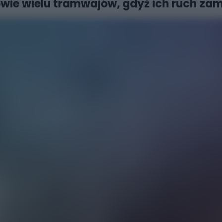
rowie wielu tramwajów, gdyż ich ruch za