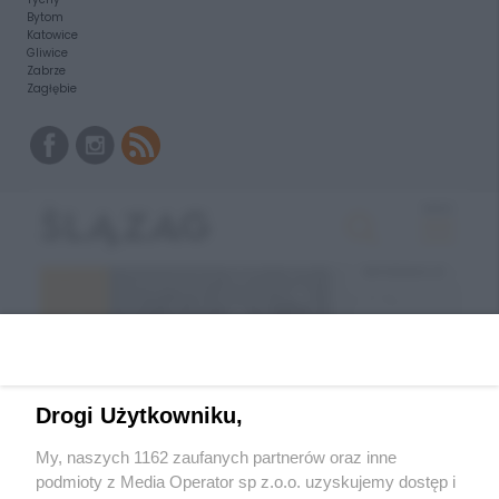
Bytom
Katowice
Gliwice
Zabrze
Zagłębie
Drogi Użytkowniku,
My, naszych 1162 zaufanych partnerów oraz inne
podmioty z Media Operator sp z.o.o. uzyskujemy dostęp i