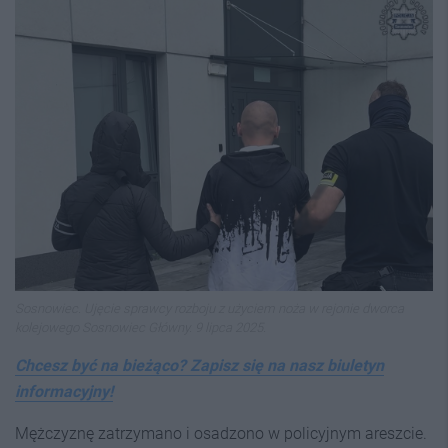
Sosnowiec. Ujęcie sprawcy rozboju z użyciem noża w rejonie dworca
kolejowego Sosnowiec Główny. 9 lipca 2025.
Chcesz być na bieżąco? Zapisz się na nasz biuletyn
informacyjny!
Mężczyznę zatrzymano i osadzono w policyjnym areszcie.