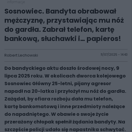
informacje
Sosnowiec. Bandyta obrabował
mężczyznę, przystawiając mu nóż
do gardła. Zabrał telefon, kartę
bankową, słuchawki i… papieros!
Robert Lechowski
11/07/2025 - 14:43
Do bandyckiego aktu doszło środowej nocy, 9
lipca 2025 roku. W okolicach dworca kolejowego
Sosnowiec Główny 25-letni, pijany agresor
napadł na 20-latka i przyłożył mu nóż do gardła.
Zażądał, by ofiara rozboju dała mu telefon,
kartę bankomatową i inne przedmioty należące
do napadniętego. W obawie o swoje życie
przerażony chłopak spełnił żądania bandyty. Na
szczęście policji udało się napastnika schwytać.