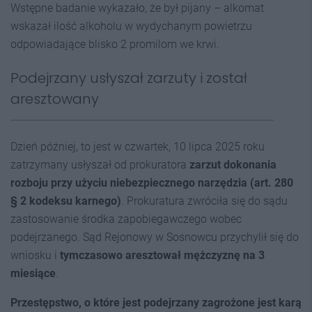
Wstępne badanie wykazało, że był pijany – alkomat
wskazał ilość alkoholu w wydychanym powietrzu
odpowiadające blisko 2 promilom we krwi.
Podejrzany usłyszał zarzuty i został
aresztowany
Dzień później, to jest w czwartek, 10 lipca 2025 roku
zatrzymany usłyszał od prokuratora
zarzut dokonania
rozboju przy użyciu niebezpiecznego narzędzia (art. 280
§ 2 kodeksu karnego)
. Prokuratura zwróciła się do sądu
zastosowanie środka zapobiegawczego wobec
podejrzanego. Sąd Rejonowy w Sosnowcu przychylił się do
wniosku i
tymczasowo aresztował mężczyznę na 3
miesiące
.
Przestępstwo, o które jest podejrzany zagrożone jest karą