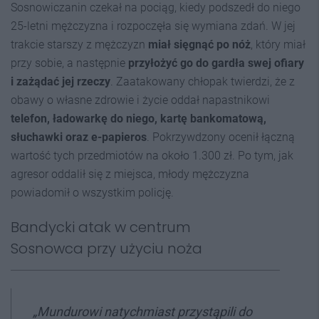
Sosnowiczanin czekał na pociąg, kiedy podszedł do niego
25-letni mężczyzna i rozpoczęła się wymiana zdań. W jej
trakcie starszy z mężczyzn
miał sięgnąć po nóż
, który miał
przy sobie, a następnie
przyłożyć go do gardła swej ofiary
i zażądać jej rzeczy
. Zaatakowany chłopak twierdzi, że z
obawy o własne zdrowie i życie oddał napastnikowi
telefon, ładowarkę do niego, kartę bankomatową,
słuchawki oraz e-papieros
. Pokrzywdzony ocenił łączną
wartość tych przedmiotów na około 1.300 zł. Po tym, jak
agresor oddalił się z miejsca, młody mężczyzna
powiadomił o wszystkim policję.
Bandycki atak w centrum
Sosnowca przy użyciu noża
„Mundurowi natychmiast przystąpili do