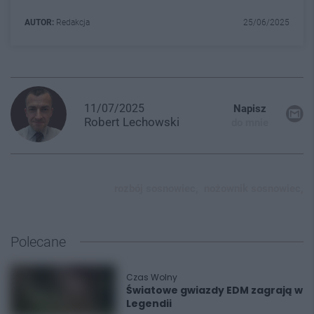
AUTOR:
Redakcja
25/06/2025
11/07/2025
Napisz
Robert
Lechowski
do mnie
rozbój sosnowiec,
nożownik sosnowiec,
Polecane
Czas Wolny
Światowe gwiazdy EDM zagrają w
Legendii