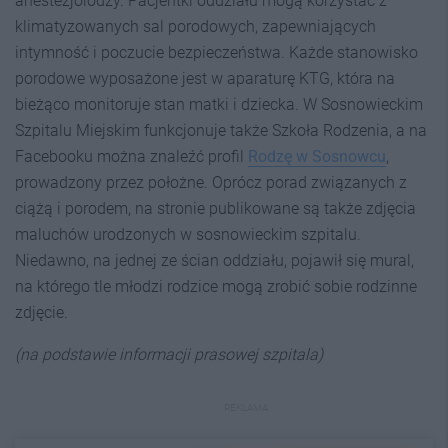
anestezjolodzy. Pacjentki oddziału mogą korzystać z
klimatyzowanych sal porodowych, zapewniających
intymność i poczucie bezpieczeństwa. Każde stanowisko
porodowe wyposażone jest w aparaturę KTG, która na
bieżąco monitoruje stan matki i dziecka. W Sosnowieckim
Szpitalu Miejskim funkcjonuje także Szkoła Rodzenia, a na
Facebooku można znaleźć profil
Rodzę w Sosnowcu
,
prowadzony przez położne. Oprócz porad związanych z
ciążą i porodem, na stronie publikowane są także zdjęcia
maluchów urodzonych w sosnowieckim szpitalu.
Niedawno, na jednej ze ścian oddziału, pojawił się mural,
na którego tle młodzi rodzice mogą zrobić sobie rodzinne
zdjęcie.
(na podstawie informacji prasowej szpitala)
REKLAMA