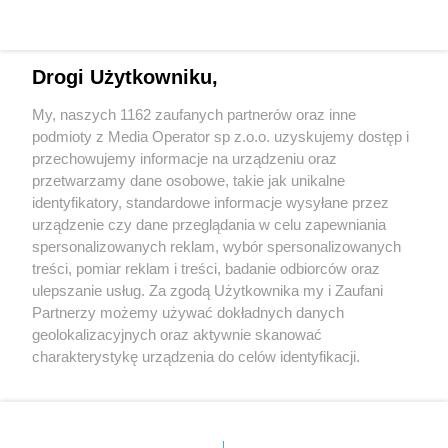
Drogi Użytkowniku,
My, naszych 1162 zaufanych partnerów oraz inne
Wydawca mediów
lokalnych
podmioty z Media Operator sp z.o.o. uzyskujemy dostęp i
przechowujemy informacje na urządzeniu oraz
przetwarzamy dane osobowe, takie jak unikalne
identyfikatory, standardowe informacje wysyłane przez
urządzenie czy dane przeglądania w celu zapewniania
spersonalizowanych reklam, wybór spersonalizowanych
Nie zapomnij
treści, pomiar reklam i treści, badanie odbiorców oraz
zapoznać się z:
polityką prywatności
ulepszanie usług. Za zgodą Użytkownika my i Zaufani
Twoje
miasto
Skontakuj się
z nami
Partnerzy możemy używać dokładnych danych
Piekary Śląskie
Kontakt
geolokalizacyjnych oraz aktywnie skanować
Chorzów
Redakcja
charakterystykę urządzenia do celów identyfikacji.
Tarnowskie Góry
Newsletter
Ruda Śląska
Reklama
Ponieważ cenimy Twoją prywatność, prosimy o zgodę na
Świętochłowice
korzystanie z tych technologii poprzez kliknięcie
Tychy
„Akceptuję”. Zgoda jest dobrowolna i zawsze możesz ją
Bytom
Katowice
zmienić/wycofać klikając przycisk ustawień prywatności