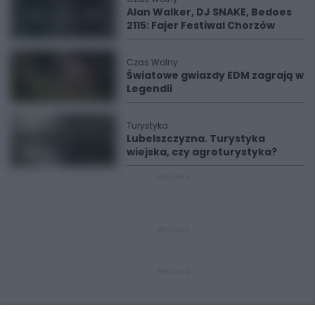
Alan Walker, DJ SNAKE, Bedoes
2115: Fajer Festiwal Chorzów
Czas Wolny
Światowe gwiazdy EDM zagrają w
Legendii
Turystyka
Lubelszczyzna. Turystyka
wiejska, czy agroturystyka?
REKLAMA
REKLAMA
REKLAMA