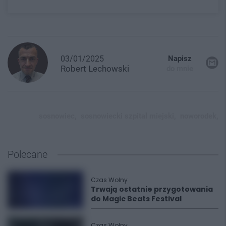
03/01/2025
Napisz
Robert
Lechowski
do mnie
sosnowiec,
sosnowiecki szpital miejski,
noworodek,
Polecane
Czas Wolny
Trwają ostatnie przygotowania
do Magic Beats Festival
Czas Wolny