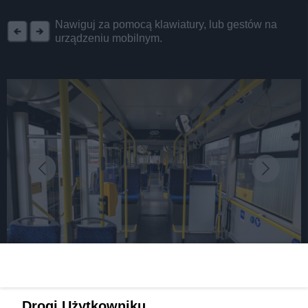
REKLAMA
Nawiguj za pomocą klawiatury, lub gestów na
urządzeniu mobilnym.
fot: Fot. Facebook/ Marcin Bazylak - prezydent Dąbrowy Górniczej
Nowoczesne, hybrydowe autobusy pojawiły się w
Drogi Użytkowniku,