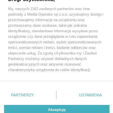
zajezdni w Gołonogu. Wkrótce wyjadą na ulice.
Będą obsługiwać między innymi linię 808
My, naszych 1162 zaufanych partnerów oraz inne
Wydawca mediów
lokalnych
podmioty z Media Operator sp z.o.o. uzyskujemy dostęp i
przechowujemy informacje na urządzeniu oraz
5 / 7
przetwarzamy dane osobowe, takie jak unikalne
Nowe autobusy
identyfikatory, standardowe informacje wysyłane przez
urządzenie czy dane przeglądania w celu zapewniania
spersonalizowanych reklam, wybór spersonalizowanych
Nie zapomnij
treści, pomiar reklam i treści, badanie odbiorców oraz
Solarisy wyposażone są między innymi w klimatyzację,
zapoznać się z:
polityką prywatności
ulepszanie usług. Za zgodą Użytkownika my i Zaufani
Twoje
miasto
Skontakuj się
z nami
Wi-Fi, ładowarki USB, elektroniczne tablice
Partnerzy możemy używać dokładnych danych
Piekary Śląskie
Kontakt
informacyjne (są też zapowiedzi głosowe) czy kamery,
geolokalizacyjnych oraz aktywnie skanować
Chorzów
Redakcja
charakterystykę urządzenia do celów identyfikacji.
Tarnowskie Góry
Newsletter
które monitorują nie tylko wnętrze, ale drogę i to, co
Ruda Śląska
Reklama
Ponieważ cenimy Twoją prywatność, prosimy o zgodę na
Świętochłowice
dzieje się po bokach autobusu.
korzystanie z tych technologii poprzez kliknięcie
Tychy
„Akceptuję”. Zgoda jest dobrowolna i zawsze możesz ją
Bytom
Katowice
zmienić/wycofać klikając przycisk ustawień prywatności
PARTNERZY
USTAWIENIA
Gliwice
REKLAMA
znajdujący się w lewym dolnym rogu strony
. Niektóre
Zabrze
Zagłębie
rodzaje przetwarzania danych nie wymagają zgody
użytkownika, ale masz prawo sprzeciwić się takiemu
Akceptuję