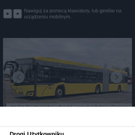
REKLAMA
Nawiguj za pomocą klawiatury, lub gestów na
urządzeniu mobilnym.
fot: Fot. Facebook/ Marcin Bazylak - prezydent Dąbrowy Górniczej
Nowoczesne, hybrydowe autobusy pojawiły się w
Drogi Użytkowniku,