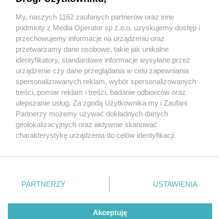
zajezdni w Gołonogu. Wkrótce wyjadą na ulice.
Będą obsługiwać między innymi linię 808
My, naszych 1162 zaufanych partnerów oraz inne
Wydawca mediów
lokalnych
podmioty z Media Operator sp z.o.o. uzyskujemy dostęp i
przechowujemy informacje na urządzeniu oraz
przetwarzamy dane osobowe, takie jak unikalne
1 / 7
identyfikatory, standardowe informacje wysyłane przez
urządzenie czy dane przeglądania w celu zapewniania
Nowe autobusy
spersonalizowanych reklam, wybór spersonalizowanych
Nie zapomnij
treści, pomiar reklam i treści, badanie odbiorców oraz
zapoznać się z:
polityką prywatności
ulepszanie usług. Za zgodą Użytkownika my i Zaufani
Twoje
miasto
Skontakuj się
z nami
Jedenaście z szesnastu nowych autobusów
Partnerzy możemy używać dokładnych danych
Piekary Śląskie
Kontakt
hybrydowych, które zakupił PKM Sosnowiec, trafiło do
geolokalizacyjnych oraz aktywnie skanować
Chorzów
Redakcja
charakterystykę urządzenia do celów identyfikacji.
Tarnowskie Góry
Newsletter
zajezdni w Gołonogu.
Ruda Śląska
Reklama
Ponieważ cenimy Twoją prywatność, prosimy o zgodę na
Świętochłowice
korzystanie z tych technologii poprzez kliknięcie
Tychy
„Akceptuję”. Zgoda jest dobrowolna i zawsze możesz ją
Bytom
Katowice
zmienić/wycofać klikając przycisk ustawień prywatności
REKLAMA
PARTNERZY
USTAWIENIA
Gliwice
znajdujący się w lewym dolnym rogu strony
. Niektóre
Zabrze
Zagłębie
rodzaje przetwarzania danych nie wymagają zgody
użytkownika, ale masz prawo sprzeciwić się takiemu
Akceptuję