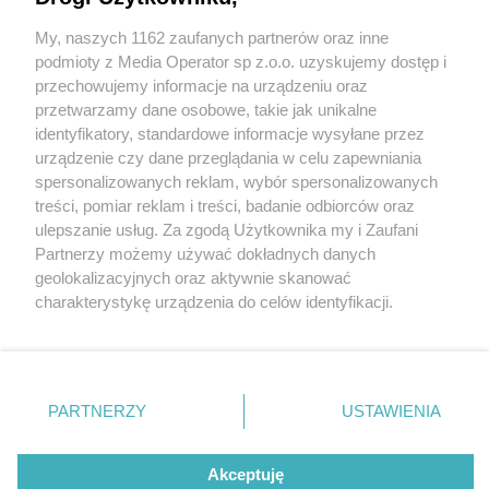
Nowe rondo powstało w Czeladzi. Teraz czas na
modernizację ulicy Bytomskiej? „Występujemy o
My, naszych 1162 zaufanych partnerów oraz inne
Wydawca mediów
lokalnych
środki na remont”
podmioty z Media Operator sp z.o.o. uzyskujemy dostęp i
przechowujemy informacje na urządzeniu oraz
przetwarzamy dane osobowe, takie jak unikalne
identyfikatory, standardowe informacje wysyłane przez
5 / 6
urządzenie czy dane przeglądania w celu zapewniania
spersonalizowanych reklam, wybór spersonalizowanych
Wyremontowana
Nie zapomnij
treści, pomiar reklam i treści, badanie odbiorców oraz
zapoznać się z:
polityką prywatności
ulepszanie usług. Za zgodą Użytkownika my i Zaufani
Twoje
miasto
Skontakuj się
z nami
nawierzchnia mostu nad
Partnerzy możemy używać dokładnych danych
Piekary Śląskie
Kontakt
geolokalizacyjnych oraz aktywnie skanować
Brynicą
Chorzów
Redakcja
charakterystykę urządzenia do celów identyfikacji.
Tarnowskie Góry
Newsletter
Ruda Śląska
Reklama
Ponieważ cenimy Twoją prywatność, prosimy o zgodę na
Świętochłowice
korzystanie z tych technologii poprzez kliknięcie
Tychy
„Akceptuję”. Zgoda jest dobrowolna i zawsze możesz ją
Bytom
Katowice
zmienić/wycofać klikając przycisk ustawień prywatności
REKLAMA
PARTNERZY
USTAWIENIA
Gliwice
znajdujący się w lewym dolnym rogu strony
. Niektóre
Zabrze
Zagłębie
rodzaje przetwarzania danych nie wymagają zgody
użytkownika, ale masz prawo sprzeciwić się takiemu
Akceptuję