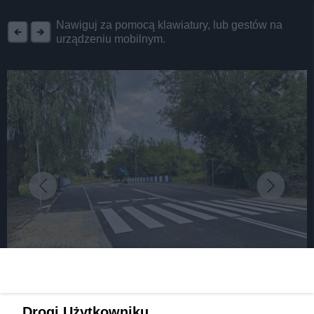
REKLAMA
Nawiguj za pomocą klawiatury, lub gestów na
urządzeniu mobilnym.
fot: Fot. FB/ Zbigniew Szaleniec
Drogi Użytkowniku,