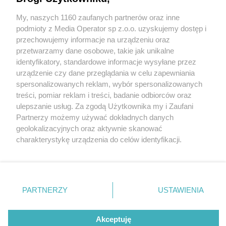
Nowe rondo powstało w Czeladzi. Teraz czas na
modernizację ulicy Bytomskiej? „Występujemy o
My, naszych 1160 zaufanych partnerów oraz inne
Wydawca mediów
lokalnych
środki na remont”
podmioty z Media Operator sp z.o.o. uzyskujemy dostęp i
przechowujemy informacje na urządzeniu oraz
przetwarzamy dane osobowe, takie jak unikalne
identyfikatory, standardowe informacje wysyłane przez
urządzenie czy dane przeglądania w celu zapewniania
spersonalizowanych reklam, wybór spersonalizowanych
1 / 6
Nie zapomnij
treści, pomiar reklam i treści, badanie odbiorców oraz
zapoznać się z:
polityką prywatności
ulepszanie usług. Za zgodą Użytkownika my i Zaufani
Twoje
miasto
Skontakuj się
z nami
Nowe rondo w Czeladzi
Partnerzy możemy używać dokładnych danych
Piekary Śląskie
Kontakt
geolokalizacyjnych oraz aktywnie skanować
Chorzów
Redakcja
charakterystykę urządzenia do celów identyfikacji.
Tarnowskie Góry
Newsletter
Ruda Śląska
Reklama
Ponieważ cenimy Twoją prywatność, prosimy o zgodę na
Świętochłowice
korzystanie z tych technologii poprzez kliknięcie
Tychy
„Akceptuję”. Zgoda jest dobrowolna i zawsze możesz ją
Bytom
Katowice
zmienić/wycofać klikając przycisk ustawień prywatności
REKLAMA
PARTNERZY
USTAWIENIA
Gliwice
znajdujący się w lewym dolnym rogu strony
. Niektóre
Zabrze
Zagłębie
rodzaje przetwarzania danych nie wymagają zgody
użytkownika, ale masz prawo sprzeciwić się takiemu
Akceptuję