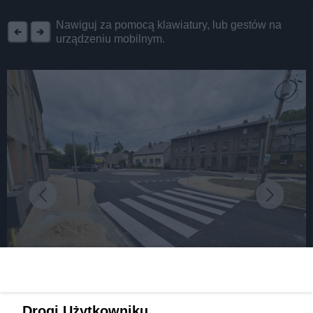
REKLAMA
Nawiguj za pomocą klawiatury, lub gestów na
urządzeniu mobilnym.
fot: Fot. FB/ Zbigniew Szaleniec
Drogi Użytkowniku,