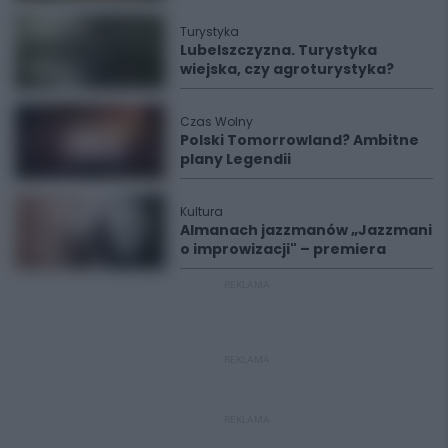
Turystyka
Lubelszczyzna. Turystyka
wiejska, czy agroturystyka?
Czas Wolny
Polski Tomorrowland? Ambitne
plany Legendii
Kultura
Almanach jazzmanów „Jazzmani
o improwizacji" – premiera
REKLAMA
REKLAMA
REKLAMA