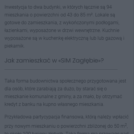
Inwestycja to dwa budynki, w których łącznie są 94
mieszkania o powierzchni od 43 do 85 m². Lokale są
gotowe do zamieszkania, z wykończonymi podłogami,
łazienkami, wyposażone w drzwi wewnętrzne. Kuchnie
wyposażone są w kuchenkę elektryczną lub lub gazową i
piekarnik.
Jak zamieszkać w «SIM Zagłębie»?
Taka forma budownictwa społecznego przygotowana jest
dla osób, które zarabiają za dużo, by starać się o
mieszkanie komunalne z gminy, a za mało, by otrzymać
kredyt z banku na kupno własnego mieszkania.
Przykładowa partycypacja finansowa, którą należy wpłacić
2
przy nowym mieszkaniu o powierzchni zbliżonej do 50 m
,
to około 100 tysięcy złotych. Taka forma ma przewagę nad