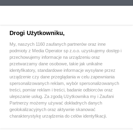
Drogi Użytkowniku,
My, naszych 1160 zaufanych partnerów oraz inne
Wydawca mediów
lokalnych
podmioty z Media Operator sp z.o.o. uzyskujemy dostęp i
przechowujemy informacje na urządzeniu oraz
przetwarzamy dane osobowe, takie jak unikalne
identyfikatory, standardowe informacje wysyłane przez
urządzenie czy dane przeglądania w celu zapewniania
spersonalizowanych reklam, wybór spersonalizowanych
Nie zapomnij
treści, pomiar reklam i treści, badanie odbiorców oraz
zapoznać się z:
polityką prywatności
ulepszanie usług. Za zgodą Użytkownika my i Zaufani
Twoje
miasto
Skontakuj się
z nami
Partnerzy możemy używać dokładnych danych
Piekary Śląskie
Kontakt
geolokalizacyjnych oraz aktywnie skanować
Chorzów
Redakcja
charakterystykę urządzenia do celów identyfikacji.
Tarnowskie Góry
Newsletter
Ruda Śląska
Reklama
Ponieważ cenimy Twoją prywatność, prosimy o zgodę na
Świętochłowice
korzystanie z tych technologii poprzez kliknięcie
Tychy