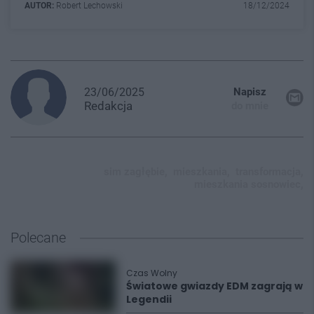
AUTOR:
Robert Lechowski
18/12/2024
23/06/2025
Napisz
Redakcja
do mnie
sim zagłębie,
mieszkania,
transformacja,
mieszkania sosnowiec,
Polecane
Czas Wolny
Światowe gwiazdy EDM zagrają w
Legendii