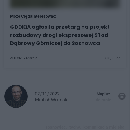
Może Cię zainteresować:
GDDKiA ogłosiła przetarg na projekt
rozbudowy drogi ekspresowej S1 od
Dąbrowy Górniczej do Sosnowca
AUTOR:
Redakcja
13/10/2022
02/11/2022
Napisz
Michał
Wroński
do mnie
sosnowiec,
tychy,
komunikacja miejska,