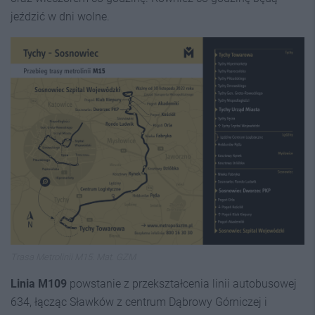
jeździć w dni wolne.
Trasa Metrolinii M15. Mat. GZM
Linia M109
powstanie z przekształcenia linii autobusowej
634, łącząc Sławków z centrum Dąbrowy Górniczej i