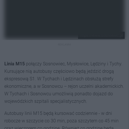
https://www.sosnowiec.pl
REKLAMA
Linia M15
połączy Sosnowiec, Mysłowice, Lędziny i Tychy.
Kursujące nią autobusy częściowo będą jeździć drogą
ekspresową S1. W Tychach i Lędzinach obsłużą strefy
ekonomiczne, a w Sosnowcu – rejon uczelni akademickich.
W Tychach i Sosnowcu umożliwią ponadto dojazd do
wojewódzkich szpitali specjalistycznych.
Autobusy linii M15 będą kursować codziennie - w dni
robocze w szczycie co 30 min, poza szczytem co 45 min
oraz wieczorem co godzinę. Również co godzinę będą