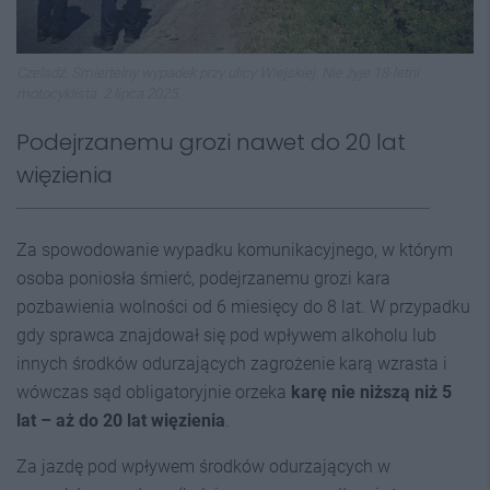
Czeladź. Śmiertelny wypadek przy ulicy Wiejskiej. Nie żyje 18-letni
motocyklista. 2 lipca 2025.
Podejrzanemu grozi nawet do 20 lat
więzienia
Za spowodowanie wypadku komunikacyjnego, w którym
osoba poniosła śmierć, podejrzanemu grozi kara
pozbawienia wolności od 6 miesięcy do 8 lat. W przypadku
gdy sprawca znajdował się pod wpływem alkoholu lub
innych środków odurzających zagrożenie karą wzrasta i
wówczas sąd obligatoryjnie orzeka
karę nie niższą niż 5
lat – aż do 20 lat więzienia
.
Za jazdę pod wpływem środków odurzających w