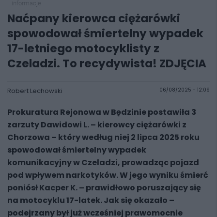
informacje
Naćpany kierowca ciężarówki
spowodował śmiertelny wypadek
17-letniego motocyklisty z
Czeladzi. To recydywista! ZDJĘCIA
Robert Lechowski
06/08/2025 - 12:09
Prokuratura Rejonowa w Będzinie postawiła 3
zarzuty Dawidowi L. – kierowcy ciężarówki z
Chorzowa – który według niej 2 lipca 2025 roku
spowodował śmiertelny wypadek
komunikacyjny w Czeladzi, prowadząc pojazd
pod wpływem narkotyków. W jego wyniku śmierć
poniósł Kacper K. – prawidłowo poruszający się
na motocyklu 17-latek. Jak się okazało –
podejrzany był już wcześniej prawomocnie