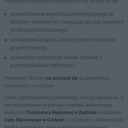
Prokurator przedstawił podejrzanemu trzy zarzuty, to jest:
spowodowania wypadku komunikacyjnego ze
skutkiem śmiertelnym, znajdując się pod wpływem
środka psychotropowego;
prowadzenia pojazdu pod wpływem substancji
psychotropowej;
posiadania narkotyków wbrew ustawie o
przeciwdziałaniu narkomanii.
Podejrzany 36-latek
nie przyznał się
do popełnienia
zarzucanych mu czynów.
Celem zabezpieczenia prawidłowego toku postępowania, w
tym skompletowania pełnego materiału dowodowego,
prokurator
Prokuratury Rejonowej w Będzinie
wystąpił do
Sądu Rejonowego w Czeladzi
z wnioskiem o zastosowanie
środka zapobiegawczego w postaci tymczasowego