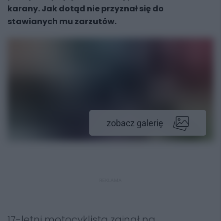
karany. Jak dotąd nie przyznał się do
stawianych mu zarzutów.
zobacz galerię
REKLAMA
17-letni motocyklista zginął na