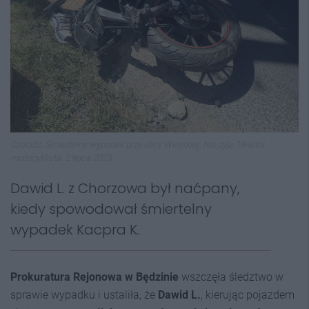
Czeladź. Śmiertelny wypadek przy ulicy Wiejskiej. Nie żyje 18-letni
motocyklista. 2 lipca 2025.
Dawid L. z Chorzowa był naćpany,
kiedy spowodował śmiertelny
wypadek Kacpra K.
Prokuratura Rejonowa w Będzinie
wszczęła śledztwo w
sprawie wypadku i ustaliła, że
Dawid L.
, kierując pojazdem