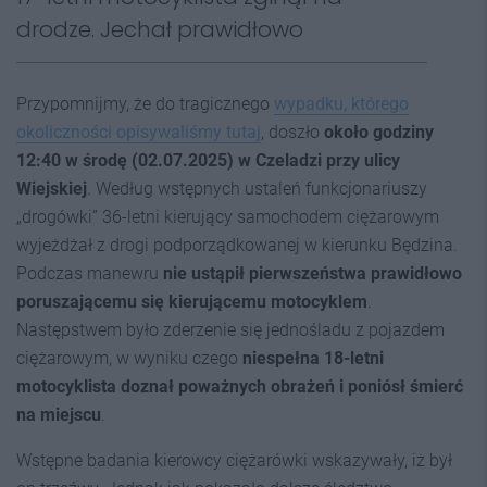
drodze. Jechał prawidłowo
Przypomnijmy, że do tragicznego
wypadku, którego
okoliczności opisywaliśmy tutaj
, doszło
około godziny
12:40 w środę (02.07.2025) w Czeladzi przy ulicy
Wiejskiej
. Według wstępnych ustaleń funkcjonariuszy
„drogówki” 36-letni kierujący samochodem ciężarowym
wyjeżdżał z drogi podporządkowanej w kierunku Będzina.
Podczas manewru
nie ustąpił pierwszeństwa prawidłowo
poruszającemu się kierującemu motocyklem
.
Następstwem było zderzenie się jednośladu z pojazdem
ciężarowym, w wyniku czego
niespełna 18-letni
motocyklista doznał poważnych obrażeń i poniósł śmierć
na miejscu
.
Wstępne badania kierowcy ciężarówki wskazywały, iż był