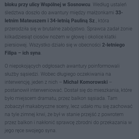
bloku przy ulicy Wspólnej w Sosnowcu
. Według ustaleń
śledztwa doszło do awantury między małżonkami
33-
letnim Mateuszem i 34-letnią Pauliną Sz
., która
przerodziła się w brutalne zabójstwo. Sprawca zadał żonie
kilkadziesiąt ciosów nożem w głowę i okolice klatki
piersiowej. Wszystko działo się w obecności
2-letniego
Filip
a – ich syna
.
O niepokojących odgłosach awantury poinformowali
służby sąsiedzi. Wobec długiego oczekiwania na
interwencję, jeden z nich –
Michał Komorowski
–
postanowił interweniować. Dostał się do mieszkania, które
było miejscem dramatu, przez balkon sąsiada. Tam
zobaczył makabryczne sceny, lecz udało mu się zachować
na tyle zimnej krwi, że był w stanie przejść z powrotem
przez balkon i nakłonić sprawcę zbrodni do przekazania w
jego ręce swojego syna.