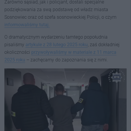
Zarówno sąsiad, jak i policjant, dostali specjalne
podziękowania za swą podstawę od władz miasta
Sosnowiec oraz od szefa sosnowieckiej Policji, o czym
informowaliśmy tutaj.
O dramatycznym wydarzeniu tamtego popołudnia
pisaliśmy
artykule z 28 lutego 2025 roku
, zaś dokładniej
okoliczności
przywoływaliśmy w materiale z 11 marca
2025 roku
– zachęcamy do zapoznania się z nimi.