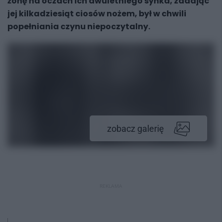
żonę na oczach ich dwuletniego synka, zadając
jej kilkadziesiąt ciosów nożem, był w chwili
popełniania czynu niepoczytalny.
zobacz galerię
REKLAMA