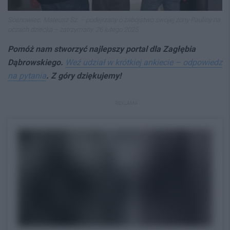
Sosnowiec. Mateusz Sz. – podejrzany o zabójstwo swojej żony Pauliny na
oczach dziecka – zatrzymany. 26 lutego 2025.
Pomóż nam stworzyć najlepszy portal dla Zagłębia
Dąbrowskiego.
Weź udział w krótkiej ankiecie – odpowiedz
na pytania
. Z góry dziękujemy!
REKLAMA