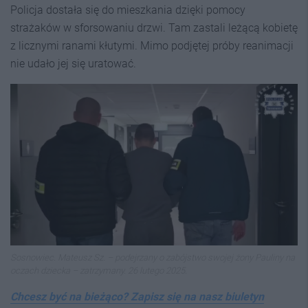
Policja dostała się do mieszkania dzięki pomocy
strażaków w sforsowaniu drzwi. Tam zastali leżącą kobietę
z licznymi ranami kłutymi. Mimo podjętej próby reanimacji
nie udało jej się uratować.
Sosnowiec. Mateusz Sz. – podejrzany o zabójstwo swojej żony Pauliny na
oczach dziecka – zatrzymany. 26 lutego 2025.
Chcesz być na bieżąco? Zapisz się na nasz biuletyn