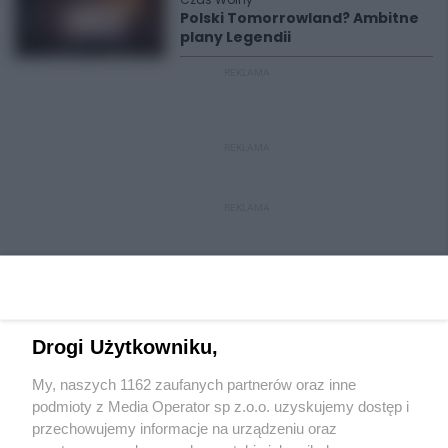
Polski Tomorrowland? Ambitne
plany Legendii
REKLAMA
REKLAMA
REKLAMA
Drogi Użytkowniku,
My, naszych 1162 zaufanych partnerów oraz inne
Wydawca mediów
lokalnych
podmioty z Media Operator sp z.o.o. uzyskujemy dostęp i
przechowujemy informacje na urządzeniu oraz