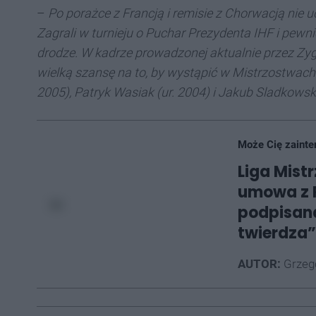
–
Po porażce z Francją i remisie z Chorwacją nie 
Zagrali w turnieju o Puchar Prezydenta IHF i pewni
drodze. W kadrze prowadzonej aktualnie przez Z
wielką szansę na to, by wystąpić w Mistrzostwach Ś
2005), Patryk Wasiak (ur. 2004) i Jakub Sladkowski
Może Cię zainte
Liga Mist
umowa z
podpisana
twierdza”
AUTOR:
Grzego