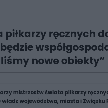
 piłkarzy ręcznych do
 będzie współgospoda
liśmy nowe obiekty”
zy mistrzostw świata piłkarzy ręcznych
 władz województwa, miasta i Związku Pił