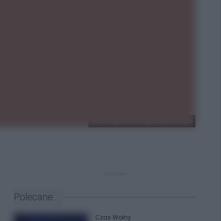
Fot. Związek Piłki Ręcznej w Polsce
REKLAMA
Polecane
Czas Wolny