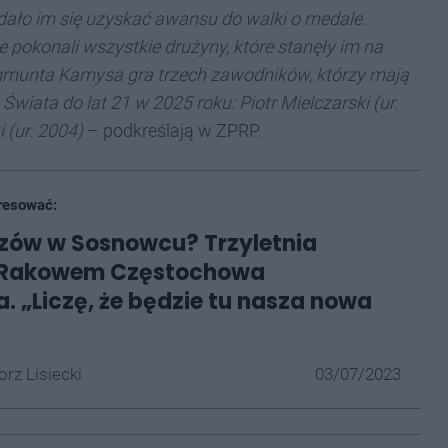
udało im się uzyskać awansu do walki o medale.
e pokonali wszystkie drużyny, które stanęły im na
ygmunta Kamysa gra trzech zawodników, którzy mają
wiata do lat 21 w 2025 roku: Piotr Mielczarski (ur.
 (ur. 2004)
– podkreślają w ZPRP.
resować:
rzów w Sosnowcu? Trzyletnia
 Rakowem Częstochowa
. „Liczę, że będzie tu nasza nowa
rz Lisiecki
03/07/2023