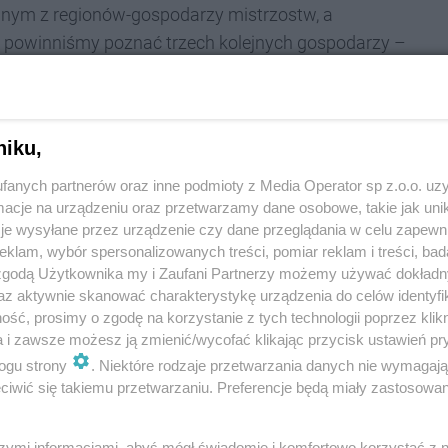
ednym z regionów-gospodarzy mistrzostw, a
 powinniśmy poznać trzech kolejnych gospodarzy –
nie w czterech halach.
niku,
fanych partnerów oraz inne podmioty z Media Operator sp z.o.o. uz
etne widowisko, które będzie promować polską piłkę
cje na urządzeniu oraz przetwarzamy dane osobowe, takie jak unika
 nasz kraj. Zyskaliśmy partnerów, którzy potrafią
je wysyłane przez urządzenie czy dane przeglądania w celu zapewn
wości infrastrukturalne, a także inwestują w sport,
klam, wybór spersonalizowanych treści, pomiar reklam i treści, bad
 zgodą Użytkownika my i Zaufani Partnerzy możemy używać dokład
podkreślał wiceprezes zarządu ZPRP, Michał
az aktywnie skanować charakterystykę urządzenia do celów identyfi
Sosnowca mogli kibicować naszym drużynom
ść, prosimy o zgodę na korzystanie z tych technologii poprzez klikn
ty. Cieszę się też, że nasza Arena Sosnowiec budzi
a i zawsze możesz ją zmienić/wycofać klikając przycisk ustawień pr
 emocji, które będą towarzyszyć mistrzostwom
–
ogu strony
. Niektóre rodzaje przetwarzania danych nie wymagaj
iwić się takiemu przetwarzaniu. Preferencje będą miały zastosowania
 Sosnowca.
 do lat 21 odbędą się w Polsce po raz pierwszy w
szymi informacjami, abyś mógł świadomie i komfortowo korzystać z