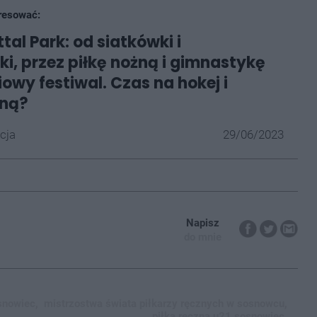
resować:
tal Park: od siatkówki i
i, przez piłkę nożną i gimnastykę
iowy festiwal. Czas na hokej i
zną?
cja
29/06/2023
Napisz
do mnie
snowiec,
mistrzostwa świata piłkarzy ręcznych w sosnowcu,
piłka ręczna u21 sosnowiec,