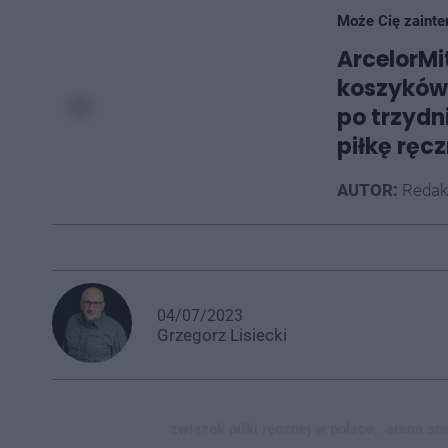
Może Cię zainte
ArcelorMit
koszykówk
po trzydn
piłkę ręc
AUTOR:
Redak
04/07/2023
Grzegorz
Lisiecki
związek piłki ręcznej w polsce,
arena so