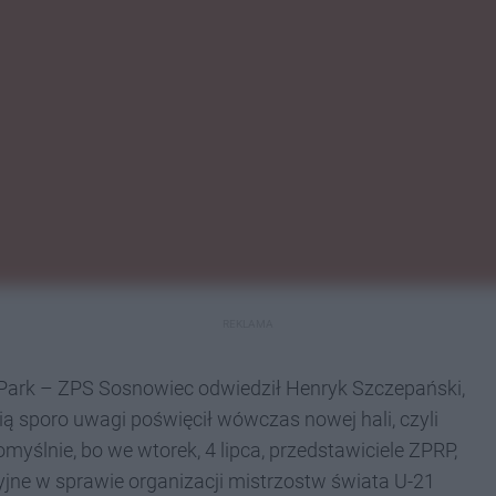
REKLAMA
 Park – ZPS Sosnowiec odwiedził Henryk Szczepański,
ią sporo uwagi poświęcił wówczas nowej hali, czyli
yślnie, bo we wtorek, 4 lipca, przedstawiciele ZPRP,
yjne w sprawie organizacji mistrzostw świata U-21