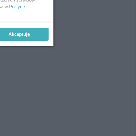
esz w
Polityce
Akceptuję