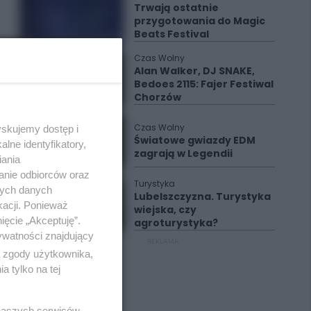
Trwają ostatnie
przygotowania do Magic
Beats Festival
Czas Wolny
Alan Walker, DJ SNAKE,
Bedoes 2115: Fajer Festiwal
Chorzów
Czas Wolny
yskujemy dostęp i
Światowe gwiazdy EDM
lne identyfikatory,
zagrają w Legendii
iania
anie odbiorców oraz
Turystyka
nych danych
Lubelszczyzna. Turystyka
kacji. Ponieważ
wiejska, czy
ięcie „Akceptuję”.
agroturystyka?
ywatności znajdujący
REKLAMA
ą zgody użytkownika,
 tylko na tej
 naszych serwisów