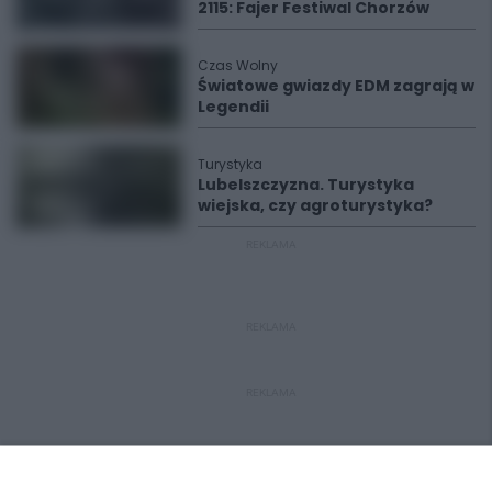
2115: Fajer Festiwal Chorzów
Czas Wolny
Światowe gwiazdy EDM zagrają w
Legendii
Turystyka
Lubelszczyzna. Turystyka
wiejska, czy agroturystyka?
REKLAMA
REKLAMA
REKLAMA