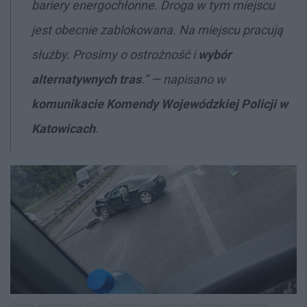
bariery energochłonne. Droga
w tym miejscu
jest obecnie zablokowana. Na miejscu pracują
służby. Prosimy o ostrożność i
wybór
alternatywnych tras
.
” — napisano w
komunikacie Komendy Wojewódzkiej Policji w
Katowicach
.
Droga ekspresowa S1 w Sosnowcu, w kierunku Dąbrowy Górniczej.