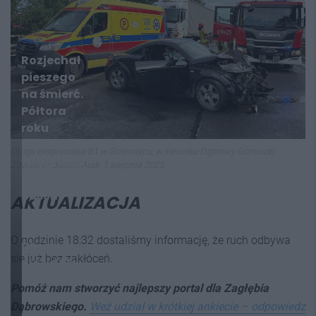
Rozjechał
pieszego
na śmierć.
Półtora
roku
później
Droga ekspresowa S1 w Sosnowcu, w kierunku Dąbrowy Górniczej.
wciąż wozi
Zderzenie dwóch Audi. 1 sierpnia 2025.
pasażerów
busem –
AKTUALIZACJA
po
pijanemu!
O godzinie 18:32 dostaliśmy informację, że ruch odbywa
Dlaczego
się już bez zakłóceń.
nie udało
się
Pomóż nam stworzyć najlepszy portal dla Zagłębia
postawić
Dąbrowskiego.
Weź udział w krótkiej ankiecie – odpowiedz
go przed