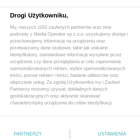
Drogi Użytkowniku,
My, naszych 1162 zaufanych partnerów oraz inne
Wydawca mediów
lokalnych
podmioty z Media Operator sp z.o.o. uzyskujemy dostęp i
przechowujemy informacje na urządzeniu oraz
przetwarzamy dane osobowe, takie jak unikalne
identyfikatory, standardowe informacje wysyłane przez
urządzenie czy dane przeglądania w celu zapewniania
spersonalizowanych reklam, wybór spersonalizowanych
Nie zapomnij
treści, pomiar reklam i treści, badanie odbiorców oraz
zapoznać się z:
polityką prywatności
ulepszanie usług. Za zgodą Użytkownika my i Zaufani
Twoje
miasto
Skontakuj się
z nami
Partnerzy możemy używać dokładnych danych
Piekary Śląskie
Kontakt
geolokalizacyjnych oraz aktywnie skanować
Chorzów
Redakcja
charakterystykę urządzenia do celów identyfikacji.
Tarnowskie Góry
Newsletter
Ruda Śląska
Reklama
Ponieważ cenimy Twoją prywatność, prosimy o zgodę na
Świętochłowice
korzystanie z tych technologii poprzez kliknięcie
Tychy
„Akceptuję”. Zgoda jest dobrowolna i zawsze możesz ją
Bytom
Katowice
zmienić/wycofać klikając przycisk ustawień prywatności
PARTNERZY
USTAWIENIA
Gliwice
znajdujący się w lewym dolnym rogu strony
. Niektóre
Zabrze