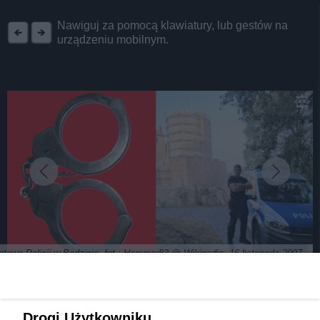
REKLAMA
Nawiguj za pomocą klawiatury, lub gestów na
urządzeniu mobilnym.
atowa Policji w Będzinie, fot.: Hammer83 @ Wikipedia, 16 listopada 2007
Katowiczanin służy w Policji w Będzinie. Złodzieja
Drogi Użytkowniku,