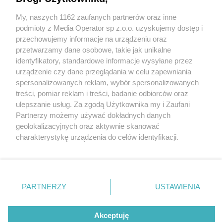
złapał jednak w czasie wolnym, kiedy wyszedł
pobiegać
My, naszych 1162 zaufanych partnerów oraz inne
Wydawca mediów
lokalnych
podmioty z Media Operator sp z.o.o. uzyskujemy dostęp i
1 / 2
przechowujemy informacje na urządzeniu oraz
przetwarzamy dane osobowe, takie jak unikalne
Damian Rzepiszczak –
identyfikatory, standardowe informacje wysyłane przez
urządzenie czy dane przeglądania w celu zapewniania
policjant będzińskiej
spersonalizowanych reklam, wybór spersonalizowanych
Nie zapomnij
komendy Policji złapał
treści, pomiar reklam i treści, badanie odbiorców oraz
zapoznać się z:
polityką prywatności
ulepszanie usług. Za zgodą Użytkownika my i Zaufani
Twoje
miasto
Skontakuj się
z nami
złodzieja sklepowego w
Partnerzy możemy używać dokładnych danych
Piekary Śląskie
Kontakt
geolokalizacyjnych oraz aktywnie skanować
Chorzów
Redakcja
Katowicach. 28 sierpnia
charakterystykę urządzenia do celów identyfikacji.
Tarnowskie Góry
Newsletter
Ruda Śląska
Reklama
Ponieważ cenimy Twoją prywatność, prosimy o zgodę na
2025.
Świętochłowice
korzystanie z tych technologii poprzez kliknięcie
Tychy
„Akceptuję”. Zgoda jest dobrowolna i zawsze możesz ją
Bytom
Katowice
zmienić/wycofać klikając przycisk ustawień prywatności
PARTNERZY
USTAWIENIA
Gliwice
znajdujący się w lewym dolnym rogu strony
. Niektóre
Zabrze
REKLAMA
Zagłębie
rodzaje przetwarzania danych nie wymagają zgody
użytkownika, ale masz prawo sprzeciwić się takiemu
Akceptuję