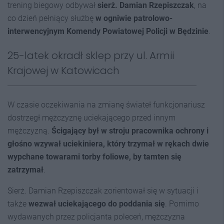
trening biegowy odbywał
sierż. Damian Rzepiszczak
, na
co dzień pełniący służbę
w ogniwie patrolowo-
interwencyjnym Komendy Powiatowej Policji w Będzinie
.
25-latek okradł sklep przy ul. Armii
Krajowej w Katowicach
W czasie oczekiwania na zmianę świateł funkcjonariusz
dostrzegł mężczyznę uciekającego przed innym
mężczyzną.
Ścigający był w stroju pracownika ochrony i
głośno wzywał uciekiniera, który trzymał w rękach dwie
wypchane towarami torby foliowe, by tamten się
zatrzymał
.
Sierż. Damian Rzepiszczak zorientował się w sytuacji i
także
wezwał uciekającego do poddania się
. Pomimo
wydawanych przez policjanta poleceń, mężczyzna