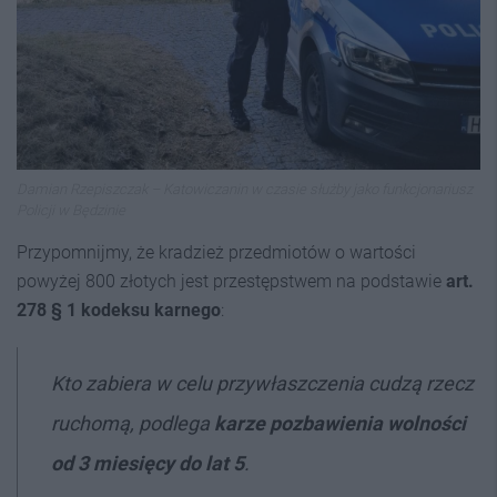
Damian Rzepiszczak – Katowiczanin w czasie służby jako funkcjonariusz
Policji w Będzinie
Przypomnijmy, że kradzież przedmiotów o wartości
powyżej 800 złotych jest przestępstwem na podstawie
art.
278 § 1 kodeksu karnego
:
Kto zabiera w celu przywłaszczenia cudzą rzecz
ruchomą, podlega
karze pozbawienia wolności
od 3 miesięcy do lat 5
.