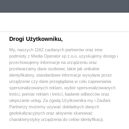
Drogi Użytkowniku,
My, naszych 1162 zaufanych partnerów oraz inne
Wydawca mediów
lokalnych
podmioty z Media Operator sp z.o.o. uzyskujemy dostęp i
przechowujemy informacje na urządzeniu oraz
przetwarzamy dane osobowe, takie jak unikalne
identyfikatory, standardowe informacje wysyłane przez
urządzenie czy dane przeglądania w celu zapewniania
spersonalizowanych reklam, wybór spersonalizowanych
Nie zapomnij
treści, pomiar reklam i treści, badanie odbiorców oraz
zapoznać się z:
polityką prywatności
ulepszanie usług. Za zgodą Użytkownika my i Zaufani
Twoje
miasto
Skontakuj się
z nami
Partnerzy możemy używać dokładnych danych
Piekary Śląskie
Kontakt
geolokalizacyjnych oraz aktywnie skanować
Chorzów
Redakcja
charakterystykę urządzenia do celów identyfikacji.
Tarnowskie Góry
Newsletter
Ruda Śląska
Reklama
Ponieważ cenimy Twoją prywatność, prosimy o zgodę na