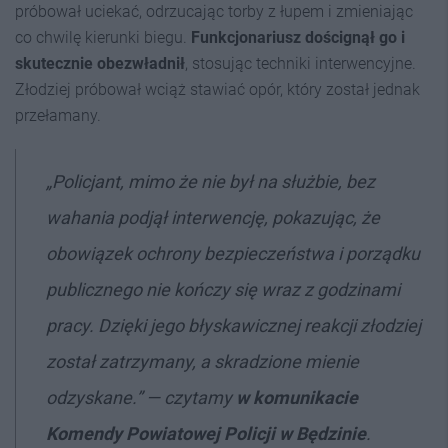
próbował uciekać, odrzucając torby z łupem i zmieniając
co chwilę kierunki biegu.
Funkcjonariusz doścignął go i
skutecznie obezwładnił
, stosując techniki interwencyjne.
Złodziej próbował wciąż stawiać opór, który został jednak
przełamany.
„Policjant, mimo że nie był na służbie, bez
wahania podjął interwencję, pokazując, że
obowiązek ochrony bezpieczeństwa i porządku
publicznego nie kończy się wraz z godzinami
pracy. Dzięki jego błyskawicznej reakcji złodziej
został zatrzymany, a skradzione mienie
odzyskane.” — czytamy
w komunikacie
Komendy Powiatowej Policji w Będzin
ie
.