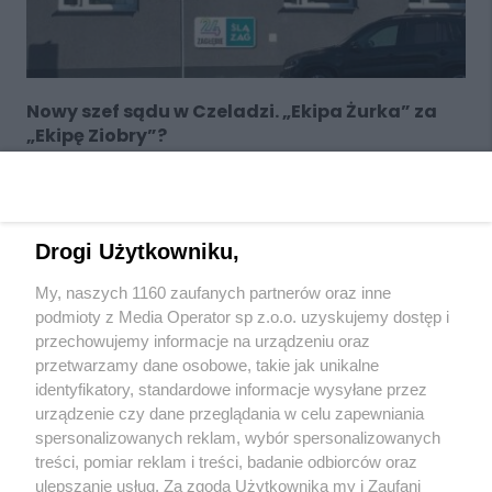
Nowy szef sądu w Czeladzi. „Ekipa Żurka” za
„Ekipę Ziobry”?
POPRZEDNIA
1
2
3
4
5
6
7
NASTĘPNA
Drogi Użytkowniku,
My, naszych 1160 zaufanych partnerów oraz inne
podmioty z Media Operator sp z.o.o. uzyskujemy dostęp i
przechowujemy informacje na urządzeniu oraz
przetwarzamy dane osobowe, takie jak unikalne
Wydawca mediów
lokalnych
identyfikatory, standardowe informacje wysyłane przez
urządzenie czy dane przeglądania w celu zapewniania
spersonalizowanych reklam, wybór spersonalizowanych
treści, pomiar reklam i treści, badanie odbiorców oraz
ulepszanie usług. Za zgodą Użytkownika my i Zaufani