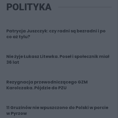
POLITYKA
Patrycja Juszczyk: czy radni są bezradni i po
co aż tylu?
Nie żyje Łukasz Litewka. Poseł i społecznik miał
36 lat
Rezygnacja przewodniczącego GZM
Karolczaka. Pójdzie do PZU
11 Gruzinów nie wpuszczono do Polski w porcie
w Pyrzow