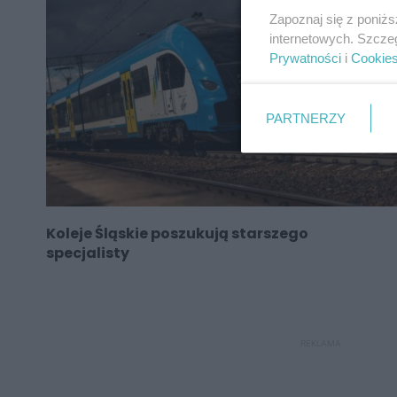
Zapoznaj się z poniż
internetowych. Szcze
Prywatności
i
Cookie
PARTNERZY
Koleje Śląskie poszukują starszego
specjalisty
REKLAMA