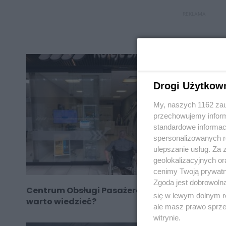
REKLAMA
Drogi Użytkow
My, naszych 1162 zau
przechowujemy informa
standardowe informac
spersonalizowanych re
ulepszanie usług. Za
geolokalizacyjnych or
cenimy Twoją prywatno
Zgoda jest dobrowoln
Centrum Obsługi Pasażera Kolei Śląskich – co
się w lewym dolnym r
warto wiedzieć?
ale masz prawo sprzec
witrynie.