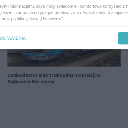
DĄBROWA GÓRNICZA
szymi informacjami, abyś mógł świadomie i komfortowo korzystać z
gółowe informacje dotyczące przetwarzania Twoich danych znajdzi
s
oraz po kliknięciu w „Ustawienia”.
USTAWIENIA
Uszkodzona sieć trakcyjna na stacji w
Dąbrowie Górniczej