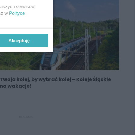
 naszych serwisów
esz w
Polityce
Akceptuję
Twoja kolej, by wybrać kolej – Koleje Śląskie
na wakacje!
REKLAMA