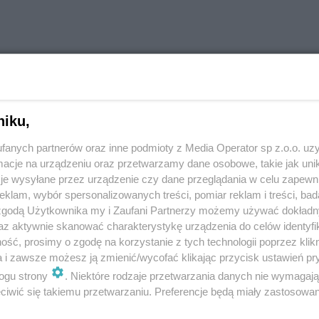
niku,
fanych partnerów oraz inne podmioty z Media Operator sp z.o.o. uz
cje na urządzeniu oraz przetwarzamy dane osobowe, takie jak unika
je wysyłane przez urządzenie czy dane przeglądania w celu zapewn
klam, wybór spersonalizowanych treści, pomiar reklam i treści, bad
 zgodą Użytkownika my i Zaufani Partnerzy możemy używać dokład
az aktywnie skanować charakterystykę urządzenia do celów identyfi
ść, prosimy o zgodę na korzystanie z tych technologii poprzez klikn
a i zawsze możesz ją zmienić/wycofać klikając przycisk ustawień pr
KŚ przywracają połączenia kolejowe do
ogu strony
. Niektóre rodzaje przetwarzania danych nie wymagaj
Bogumina
iwić się takiemu przetwarzaniu. Preferencje będą miały zastosowania