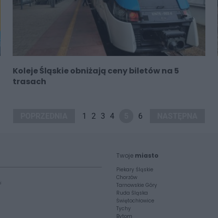
Koleje Śląskie obniżają ceny biletów na 5
trasach
POPRZEDNIA
1
2
3
4
5
6
NASTĘPNA
Twoje
miasto
Piekary Śląskie
Chorzów
i
Tarnowskie Góry
Ruda Śląska
Świętochłowice
Tychy
Bytom