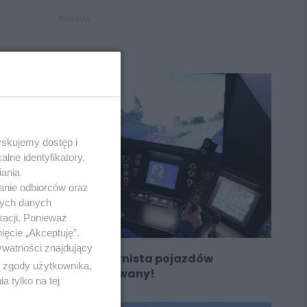
REKLAMA
yskujemy dostęp i
lne identyfikatory,
iania
anie odbiorców oraz
nych danych
kacji. Ponieważ
ięcie „Akceptuję”.
ywatności znajdujący
Koleje Śląskie: maszynista pojazdów
ą zgody użytkownika,
trakcyjnych poszukiwany!
 tylko na tej