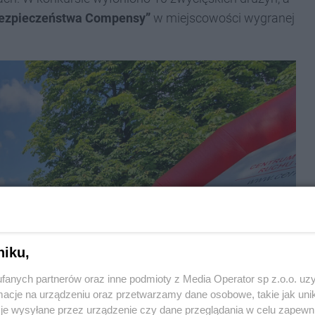
Bezpieczeństwa Compensy”
w miejscowości wygranej
niku,
fanych partnerów oraz inne podmioty z Media Operator sp z.o.o. uz
cje na urządzeniu oraz przetwarzamy dane osobowe, takie jak unika
je wysyłane przez urządzenie czy dane przeglądania w celu zapewn