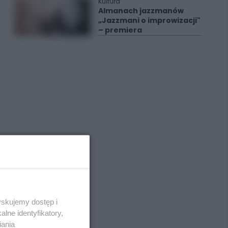
Kultura
Almanach jazzmanów
„Jazzmani o improwizacji"
– premiera
yskujemy dostęp i
lne identyfikatory,
iania