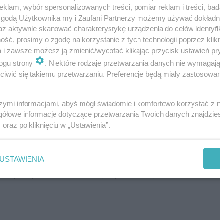
klam, wybór spersonalizowanych treści, pomiar reklam i treści, bad
 zgodą Użytkownika my i Zaufani Partnerzy możemy używać dokład
az aktywnie skanować charakterystykę urządzenia do celów identyfi
ść, prosimy o zgodę na korzystanie z tych technologii poprzez klikn
a i zawsze możesz ją zmienić/wycofać klikając przycisk ustawień pr
ogu strony
. Niektóre rodzaje przetwarzania danych nie wymagaj
iwić się takiemu przetwarzaniu. Preferencje będą miały zastosowania
szymi informacjami, abyś mógł świadomie i komfortowo korzystać z
anowano wiele zabaw edukacyjnych – zarówno dla
gółowe informacje dotyczące przetwarzania Twoich danych znajdzi
oich sił w quizach wiedzy z nagrodami, zadaniach-
s
oraz po kliknięciu w „Ustawienia”.
gle
), na
wadze przeciążeniowej
sprawdzą,
ile mo
ż
e
u
, czy
gwałtownego hamowania
, a nawet
USTAWIENIA
ch
symulatorach
. Uczestnicy będą także mieli
tycznych dla kierowców, czyli wzroku, ciśnienia