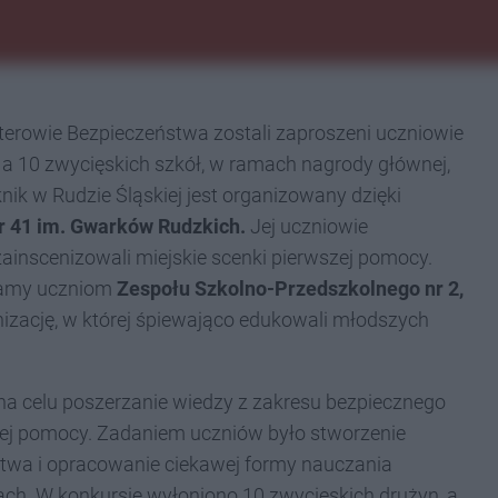
erowie Bezpieczeństwa zostali zaproszeni uczniowie
i, a 10 zwycięskich szkół, w ramach nagrody głównej,
ik w Rudzie Śląskiej jest organizowany dzięki
 41 im. Gwark
ó
w Rudzkich.
Jej uczniowie
zainscenizowali miejskie scenki pierwszej pomocy.
zamy uczniom
Zespo
łu Szkolno-Przedszkolnego nr 2,
nizację, w której śpiewająco edukowali młodszych
a celu poszerzanie wiedzy z zakresu bezpiecznego
szej pomocy. Zadaniem uczniów było stworzenie
twa i opracowanie ciekawej formy nauczania
ch. W konkursie wyłoniono 10 zwycięskich drużyn, a