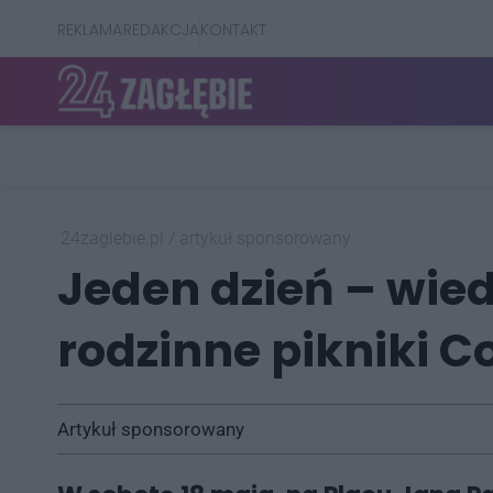
REKLAMA
REDAKCJA
KONTAKT
24zaglebie.pl
/
artykuł sponsorowany
Jeden dzień – wie
rodzinne pikniki 
Artykuł sponsorowany