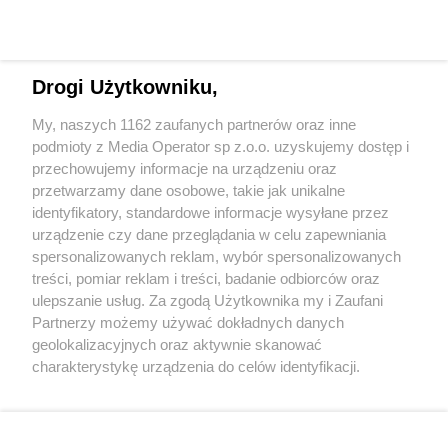
Drogi Użytkowniku,
My, naszych 1162 zaufanych partnerów oraz inne
Wydawca mediów
lokalnych
podmioty z Media Operator sp z.o.o. uzyskujemy dostęp i
przechowujemy informacje na urządzeniu oraz
przetwarzamy dane osobowe, takie jak unikalne
identyfikatory, standardowe informacje wysyłane przez
urządzenie czy dane przeglądania w celu zapewniania
spersonalizowanych reklam, wybór spersonalizowanych
Nie zapomnij
treści, pomiar reklam i treści, badanie odbiorców oraz
zapoznać się z:
polityką prywatności
ulepszanie usług. Za zgodą Użytkownika my i Zaufani
Twoje
miasto
Skontakuj się
z nami
Partnerzy możemy używać dokładnych danych
Piekary Śląskie
Kontakt
geolokalizacyjnych oraz aktywnie skanować
Chorzów
Redakcja
charakterystykę urządzenia do celów identyfikacji.
Tarnowskie Góry
Newsletter
Ruda Śląska
Reklama
Ponieważ cenimy Twoją prywatność, prosimy o zgodę na
Świętochłowice
korzystanie z tych technologii poprzez kliknięcie
Tychy
„Akceptuję”. Zgoda jest dobrowolna i zawsze możesz ją
Bytom