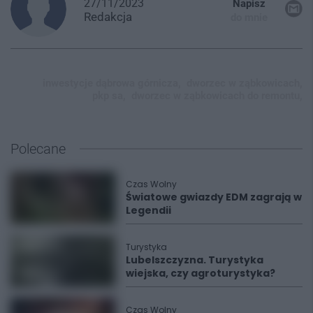
27/11/2023
Napisz
Redakcja
do mnie
inwestycje dąbrowa górnicza,
dworzec w ząbkowicach,
pkp sa,
dworzec w ząbkowicach do remontu,
Polecane
Czas Wolny
Światowe gwiazdy EDM zagrają w
Legendii
Turystyka
Lubelszczyzna. Turystyka
wiejska, czy agroturystyka?
Czas Wolny