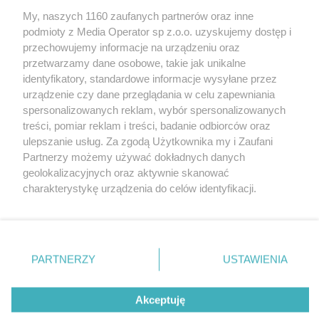
My, naszych 1160 zaufanych partnerów oraz inne
Wydawca mediów
lokalnych
podmioty z Media Operator sp z.o.o. uzyskujemy dostęp i
przechowujemy informacje na urządzeniu oraz
przetwarzamy dane osobowe, takie jak unikalne
identyfikatory, standardowe informacje wysyłane przez
urządzenie czy dane przeglądania w celu zapewniania
spersonalizowanych reklam, wybór spersonalizowanych
Nie zapomnij
treści, pomiar reklam i treści, badanie odbiorców oraz
zapoznać się z:
polityką prywatności
ulepszanie usług. Za zgodą Użytkownika my i Zaufani
Twoje
miasto
Skontakuj się
z nami
Partnerzy możemy używać dokładnych danych
Piekary Śląskie
Kontakt
geolokalizacyjnych oraz aktywnie skanować
Chorzów
Redakcja
charakterystykę urządzenia do celów identyfikacji.
Tarnowskie Góry
Newsletter
Ruda Śląska
Reklama
Ponieważ cenimy Twoją prywatność, prosimy o zgodę na
Świętochłowice
korzystanie z tych technologii poprzez kliknięcie
Tychy
„Akceptuję”. Zgoda jest dobrowolna i zawsze możesz ją
Bytom
Katowice
zmienić/wycofać klikając przycisk ustawień prywatności
PARTNERZY
USTAWIENIA
Gliwice
znajdujący się w lewym dolnym rogu strony
. Niektóre
Zabrze
Zagłębie
rodzaje przetwarzania danych nie wymagają zgody
Akceptuję
użytkownika, ale masz prawo sprzeciwić się takiemu
przetwarzaniu. Preferencje będą miały zastosowania tylko