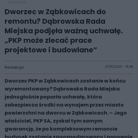
inwestycje
Dworzec w Ząbkowicach do
remontu? Dąbrowska Rada
Miejska podjęła ważną uchwałę.
„PKP może zlecać prace
projektowe i budowlane”
Redakcja
27/11/2023 - 15:45
Dworzec PKP w Ząbkowicach zostanie w końcu
wyremontowany? Dąbrowska Rada Miejska
jednogłośnie poparła uchwałę, która
zabezpiecza środki na wynajem przez miasto
powierzchni na dworcu w Ząbkowicach. – Jego
właściciel, PKP SA, zyskał tym samym
gwarancję, że po kompleksowym remoncie
budynek zostanie zagospodarowany i ponownie