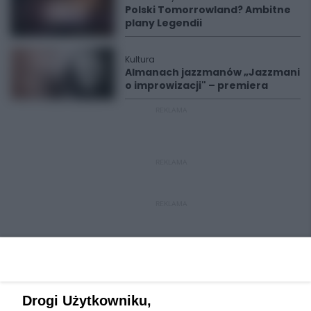
Polski Tomorrowland? Ambitne
plany Legendii
Kultura
Almanach jazzmanów „Jazzmani
o improwizacji" – premiera
REKLAMA
REKLAMA
REKLAMA
Drogi Użytkowniku,