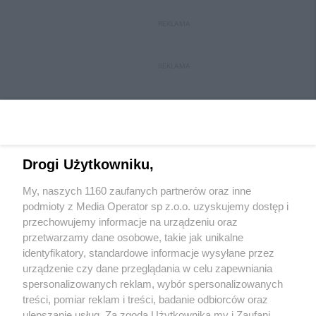
REKLAMA
REKLAMA
Drogi Użytkowniku,
My, naszych 1160 zaufanych partnerów oraz inne
Wydawca mediów
lokalnych
podmioty z Media Operator sp z.o.o. uzyskujemy dostęp i
przechowujemy informacje na urządzeniu oraz
przetwarzamy dane osobowe, takie jak unikalne
identyfikatory, standardowe informacje wysyłane przez
urządzenie czy dane przeglądania w celu zapewniania
spersonalizowanych reklam, wybór spersonalizowanych
Nie zapomnij
treści, pomiar reklam i treści, badanie odbiorców oraz
zapoznać się z:
polityką prywatności
ulepszanie usług. Za zgodą Użytkownika my i Zaufani