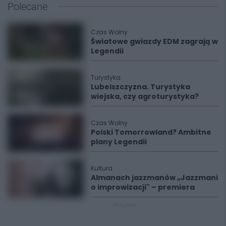
Polecane
Czas Wolny
Światowe gwiazdy EDM zagrają w
Legendii
Turystyka
Lubelszczyzna. Turystyka
wiejska, czy agroturystyka?
Czas Wolny
Polski Tomorrowland? Ambitne
plany Legendii
Kultura
Almanach jazzmanów „Jazzmani
o improwizacji" – premiera
REKLAMA