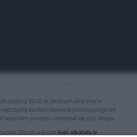
REKLAMA
ło godziny 20:00, w okolicach ulicy Orlej w
i mężczyznę bardzo niepewnie poruszającego się
 wężykiem, po czym zatrzymał się przy sklepie.
eźwości. Odczyt wskazał
ilość alkoholu w