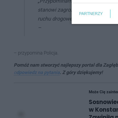
„Przypominamy, że jazda rowerem 
stanowi zagrożenie nie tylko dla r
PARTNERZY
ruchu drogowego.
Nie wahajmy się
–
– przypomina Policja.
Pomóż nam stworzyć najlepszy p
ortal dla Zagłę
o
dpowiedz na pytania
. Z góry dziękujemy!
Może Cię zainte
Sosnowie
w Konstan
Zawiniła 