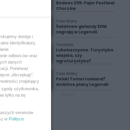
Bedoes 2115: Fajer Festiwal
Chorzów
Czas Wolny
Światowe gwiazdy EDM
zagrają w Legendii
yskujemy dostęp i
lne identyfikatory,
Turystyka
iania
Lubelszczyzna. Turystyka
wiejska, czy
anie odbiorców oraz
agroturystyka?
nych danych
kacji. Ponieważ
Czas Wolny
ięcie „Akceptuję”.
Polski Tomorrowland?
ywatności znajdujący
Ambitne plany Legendii
ą zgody użytkownika,
 tylko na tej
REKLAMA
 naszych serwisów
esz w
Polityce