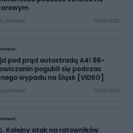
 torowym
t Lechowski
24/04/2025
resować:
ajd pod prąd autostradą A4! 86-
nowiczanin pogubił się podczas
cnego wypadu na Śląsk [VIDEO]
t Lechowski
24/04/2025
resować:
. Kolejny atak na ratowników