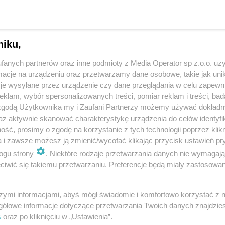
niu w wysokości 2,5 promila we krwi
. W związku z
orzystanie z roweru i ukarano go mandatem w
niku,
snowca dostał dotkliwy
fanych partnerów oraz inne podmioty z Media Operator sp z.o.o. uz
cje na urządzeniu oraz przetwarzamy dane osobowe, takie jak unika
je wysyłane przez urządzenie czy dane przeglądania w celu zapewn
klam, wybór spersonalizowanych treści, pomiar reklam i treści, bad
 zgodą Użytkownika my i Zaufani Partnerzy możemy używać dokład
az aktywnie skanować charakterystykę urządzenia do celów identyfi
w karnych za określone
wykroczenia drogowe
ść, prosimy o zgodę na korzystanie z tych technologii poprzez klikn
m w stanie po użyciu alkoholu, czyli przy stężeniu od
a i zawsze możesz ją zmienić/wycofać klikając przycisk ustawień pr
t karny w wysokości
1.000 złotych
. Kiedy rowerzysta
ogu strony
. Niektóre rodzaje przetwarzania danych nie wymagaj
rwi przekracza 0,5 promila, wysokość mandatu wzrasta
iwić się takiemu przetwarzaniu. Preferencje będą miały zastosowania
szymi informacjami, abyś mógł świadomie i komfortowo korzystać z
gółowe informacje dotyczące przetwarzania Twoich danych znajdzi
s
oraz po kliknięciu w „Ustawienia”.