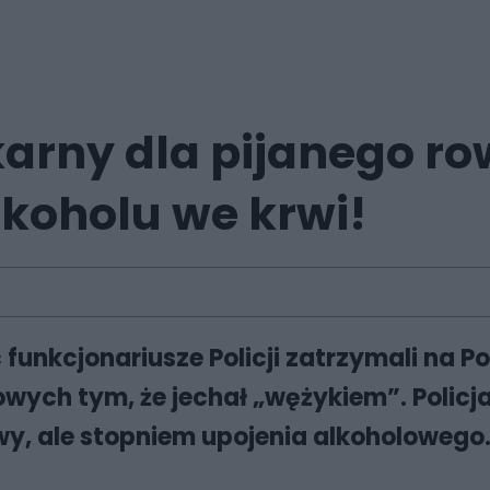
arny dla pijanego ro
lkoholu we krwi!
 funkcjonariusze Policji zatrzymali na P
ch tym, że jechał „wężykiem”. Policjan
wy, ale stopniem upojenia alkoholowego