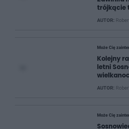
trójkącie
AUTOR:
Rober
Może Cię zainte
Kolejny r
letni Sos
wielkano
AUTOR:
Rober
Może Cię zainte
Sosnowiec