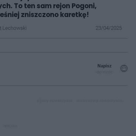
h. To ten sam rejon Pogoni,
eśniej zniszczono karetkę!
t Lechowski
23/04/2025
Napisz
do mnie
pijany rowerzysta,
nietrzeźwy rowerzysta,
REKLAMA