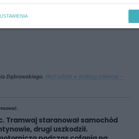
pod wpływem alkoholu jest niebezpieczna i
owerzysty, ale również dla innych uczestników
USTAWIENIA
 zgłaszać podejrzanych sytuacji policjantom!
”
bia Dąbrowskiego.
Weź udział w krótkiej ankiecie –
resować:
c. Tramwaj staranował samochód
tynowie, drugi uszkodził.
motornicza podczas cofania na