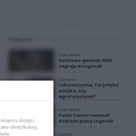
REKLAMA
Polecane
Czas Wolny
Światowe gwiazdy EDM
zagrają w Legendii
Turystyka
Lubelszczyzna. Turystyka
wiejska, czy
agroturystyka?
Czas Wolny
Polski Tomorrowland?
yskujemy dostęp i
Ambitne plany Legendii
lne identyfikatory,
iania
Kultura