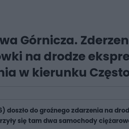
wa Górnicza. Zderze
wki na drodze ekspre
nia w kierunku Częs
 doszło do groźnego zdarzenia na drodz
erzyły się tam dwa samochody ciężaro