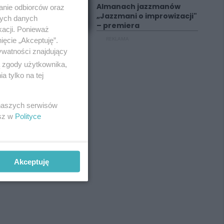
Almanach jazzmanów
anie odbiorców oraz
„Jazzmani o improwizacji"
nych danych
– premiera
kacji. Ponieważ
ięcie „Akceptuję”.
REKLAMA
ywatności znajdujący
ą zgody użytkownika,
 tylko na tej
 naszych serwisów
esz w
Polityce
Akceptuję