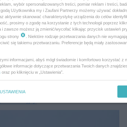
klam, wybór spersonalizowanych treści, pomiar reklam i treści, bad
ane. Zdarzenie spowodował najprawdopodobniej
 zgodą Użytkownika my i Zaufani Partnerzy możemy używać dokład
az aktywnie skanować charakterystykę urządzenia do celów identyfi
który
nie ustąpił pierwszeństwa przejazdu
ść, prosimy o zgodę na korzystanie z tych technologii poprzez klikn
ji 24Zagłębie
podkom. Damian Korczyński –
a i zawsze możesz ją zmienić/wycofać klikając przycisk ustawień pr
dy Miejskiej Policji w Dąbrowie Górniczej
.
ogu strony
. Niektóre rodzaje przetwarzania danych nie wymagaj
iwić się takiemu przetwarzaniu. Preferencje będą miały zastosowania
szymi informacjami, abyś mógł świadomie i komfortowo korzystać z
gółowe informacje dotyczące przetwarzania Twoich danych znajdzi
s
oraz po kliknięciu w „Ustawienia”.
ożniono jeden pas ruchu
. Służby apelują o
czególnej ostrożności.
USTAWIENIA
yn informacyjny!