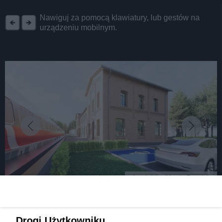
REKLAMA
Nawiguj za pomocą klawiatury, lub gestów na
urządzeniu mobilnym.
fot: źródło: Marcin Bazylak
160-letni dworzec kolejowy w Ząbkowicach ma
Drogi Użytkowniku,