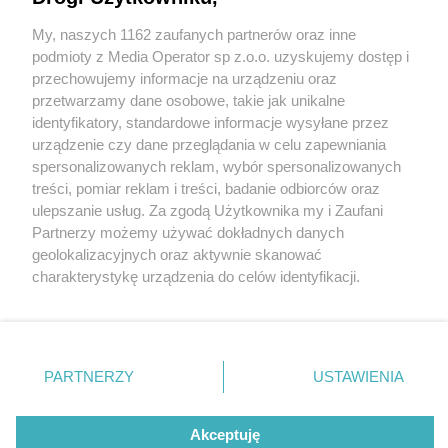
zostać wyremontowany. To 3 lata później niż
zapowiadano
My, naszych 1162 zaufanych partnerów oraz inne
Wydawca mediów
lokalnych
podmioty z Media Operator sp z.o.o. uzyskujemy dostęp i
przechowujemy informacje na urządzeniu oraz
przetwarzamy dane osobowe, takie jak unikalne
5 / 13
identyfikatory, standardowe informacje wysyłane przez
urządzenie czy dane przeglądania w celu zapewniania
Dąbrowa Górnicza-
spersonalizowanych reklam, wybór spersonalizowanych
Nie zapomnij
Ząbkowice. Dworzec
treści, pomiar reklam i treści, badanie odbiorców oraz
zapoznać się z:
polityką prywatności
ulepszanie usług. Za zgodą Użytkownika my i Zaufani
Twoje
miasto
Skontakuj się
z nami
kolejowy – rewitalizacja –
Partnerzy możemy używać dokładnych danych
Piekary Śląskie
Kontakt
geolokalizacyjnych oraz aktywnie skanować
Chorzów
Redakcja
wizualizacja. Czerwiec 2026
charakterystykę urządzenia do celów identyfikacji.
Tarnowskie Góry
Newsletter
Ruda Śląska
Reklama
Ponieważ cenimy Twoją prywatność, prosimy o zgodę na
Świętochłowice
korzystanie z tych technologii poprzez kliknięcie
Tychy
„Akceptuję”. Zgoda jest dobrowolna i zawsze możesz ją
Bytom
Katowice
zmienić/wycofać klikając przycisk ustawień prywatności
REKLAMA
PARTNERZY
USTAWIENIA
Gliwice
znajdujący się w lewym dolnym rogu strony
. Niektóre
Zabrze
Zagłębie
rodzaje przetwarzania danych nie wymagają zgody
użytkownika, ale masz prawo sprzeciwić się takiemu
Akceptuję