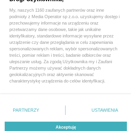
połowa ronda jest już niemal gotowa. „Tą
połówką pojedziemy na koniec przyszłego
My, naszych 1160 zaufanych partnerów oraz inne
Wydawca mediów
lokalnych
tygodnia”
podmioty z Media Operator sp z.o.o. uzyskujemy dostęp i
przechowujemy informacje na urządzeniu oraz
przetwarzamy dane osobowe, takie jak unikalne
identyfikatory, standardowe informacje wysyłane przez
urządzenie czy dane przeglądania w celu zapewniania
1 / 4
spersonalizowanych reklam, wybór spersonalizowanych
Nie zapomnij
treści, pomiar reklam i treści, badanie odbiorców oraz
zapoznać się z:
Nowe rondo na Staszica w
polityką prywatności
ulepszanie usług. Za zgodą Użytkownika my i Zaufani
Twoje
miasto
Skontakuj się
z nami
Partnerzy możemy używać dokładnych danych
Dąbrowie Górniczej
Piekary Śląskie
Kontakt
geolokalizacyjnych oraz aktywnie skanować
Chorzów
Redakcja
charakterystykę urządzenia do celów identyfikacji.
Tarnowskie Góry
Newsletter
Ruda Śląska
Reklama
Ponieważ cenimy Twoją prywatność, prosimy o zgodę na
Świętochłowice
korzystanie z tych technologii poprzez kliknięcie
Tychy
„Akceptuję”. Zgoda jest dobrowolna i zawsze możesz ją
Bytom
Katowice
zmienić/wycofać klikając przycisk ustawień prywatności
REKLAMA
PARTNERZY
USTAWIENIA
Gliwice
znajdujący się w lewym dolnym rogu strony
. Niektóre
Zabrze
Zagłębie
rodzaje przetwarzania danych nie wymagają zgody
użytkownika, ale masz prawo sprzeciwić się takiemu
Akceptuję