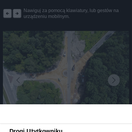
REKLAMA
Nawiguj za pomocą klawiatury, lub gestów na
urządzeniu mobilnym.
fot: Fot. Dariusz Nowak/ UM Dąbrowa Górnicza
Dąbrowa Górnicza. Przebudowa ulicy Staszica:
Drogi Użytkowniku,