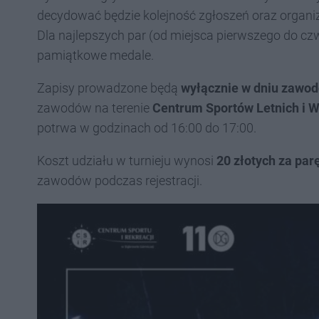
decydować będzie kolejność zgłoszeń oraz organiz
Dla najlepszych par (od miejsca pierwszego do c
pamiątkowe medale.
Zapisy prowadzone będą
wyłącznie w dniu zawo
zawodów na terenie
Centrum Sportów Letnich i 
potrwa w godzinach od 16:00 do 17:00.
Koszt udziału w turnieju wynosi
20 zł
otych
za par
zawodów podczas rejestracji.