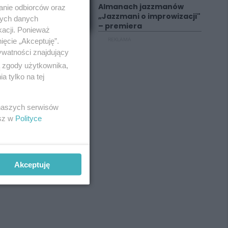
Almanach jazzmanów
anie odbiorców oraz
„Jazzmani o improwizacji"
nych danych
– premiera
kacji. Ponieważ
ięcie „Akceptuję”.
REKLAMA
ywatności znajdujący
ą zgody użytkownika,
 tylko na tej
 naszych serwisów
esz w
Polityce
Akceptuję