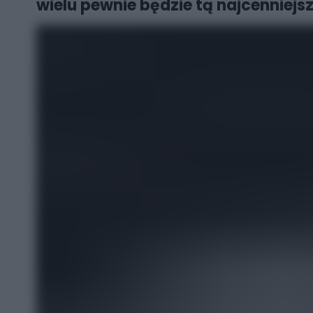
wielu pewnie będzie tą najcenniejsz