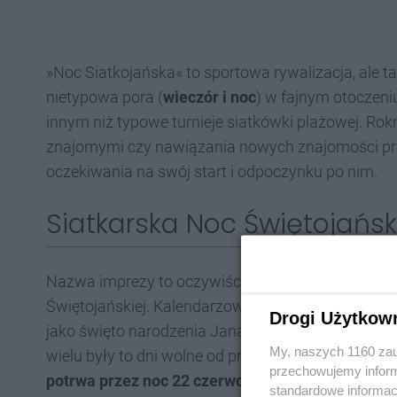
»Noc Siatkojańska« to sportowa rywalizacja, ale 
nietypowa pora (
wieczór i noc
) w fajnym otoczeniu
innym niż typowe turnieje siatkówki plażowej. Rok
znajomymi czy nawiązania nowych znajomości prz
oczekiwania na swój start i odpoczynku po nim.
Siatkarska Noc Świętojańs
Nazwa imprezy to oczywiście gra słów, która ma s
Świętojańskiej. Kalendarzowo noc wypada z 23 na
Drogi Użytkow
jako święto narodzenia Jana Chrzciciela), ale oczy
My, naszych 1160 zau
wielu były to dni wolne od pracy czyli z soboty na 
przechowujemy informa
potrwa przez noc 22 czerwca
.
standardowe informac