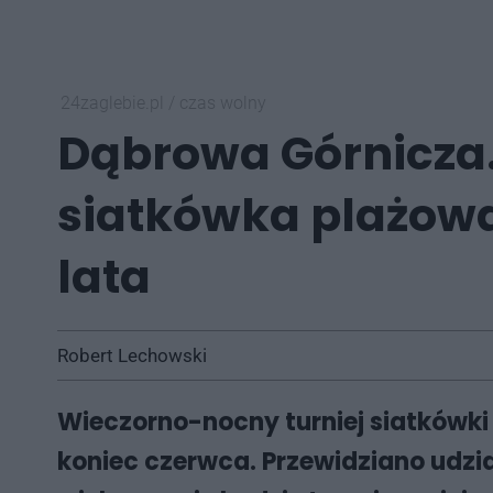
24zaglebie.pl
/
czas wolny
Dąbrowa Górnicza.
siatkówka plażowa
lata
Robert Lechowski
Wieczorno-nocny turniej siatkówki
koniec czerwca. Przewidziano udzia