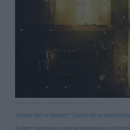
Dąbrowa Górnicza. »Noc Siatkojańska« w parku Zielona
Chcesz być na bieżąco? Zapisz się na nasz biulet
System rozgrywek zostanie dostosowany do liczby