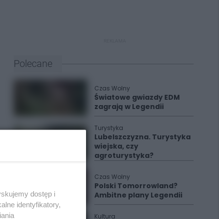
REKLAMA
Polecane
Czas Wolny
Światowe gwiazdy EDM
zagrają w Legendii
Turystyka
Lubelszczyzna. Turystyka
wiejska, czy
agroturystyka?
Czas Wolny
Polski Tomorrowland?
yskujemy dostęp i
Ambitne plany Legendii
lne identyfikatory,
iania
Kultura