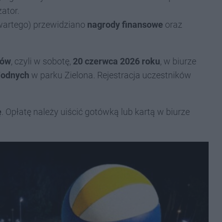
ator.
zwartego) przewidziano
nagrody finansowe
oraz
dów
, czyli w sobotę,
20 czerwca 2026 roku
, w biurze
Wodnych
w parku Zielona. Rejestracja uczestników
ę
. Opłatę należy uiścić gotówką lub kartą w biurze