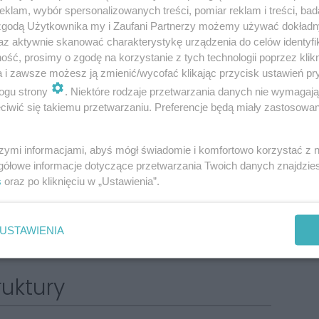
klam, wybór spersonalizowanych treści, pomiar reklam i treści, bad
 zgodą Użytkownika my i Zaufani Partnerzy możemy używać dokład
az aktywnie skanować charakterystykę urządzenia do celów identyfi
ść, prosimy o zgodę na korzystanie z tych technologii poprzez klikn
a i zawsze możesz ją zmienić/wycofać klikając przycisk ustawień pr
ogu strony
. Niektóre rodzaje przetwarzania danych nie wymagaj
iwić się takiemu przetwarzaniu. Preferencje będą miały zastosowania
szymi informacjami, abyś mógł świadomie i komfortowo korzystać z
gółowe informacje dotyczące przetwarzania Twoich danych znajdzi
s
oraz po kliknięciu w „Ustawienia”.
USTAWIENIA
ruktury