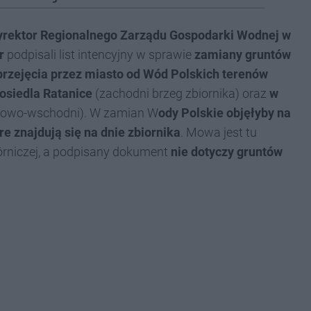
dyrektor Regionalnego Zarządu Gospodarki Wodnej w
r
podpisali list intencyjny w sprawie
zamiany gruntów
przejęcia przez miasto od Wód Polskich terenów
 osiedla Ratanice
(zachodni brzeg zbiornika) oraz
w
iowo-wschodni). W zamian W
ody Polskie objęłyby na
e znajdują się na dnie zbiornika
. Mowa jest tu
órniczej, a podpisany dokument
nie dotyczy gruntów