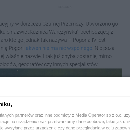
REKLAMA
tacyjny w dorzeczu Czarnej Przemszy. Utworzono go
sku o nazwie „Kuźnica Warężyńska”, pochodzącej z
ało kto go jednak tak nazywa – Pogoria IV jest
wnią Pogorii
akwen nie ma nic wspólnego
. Nic poza
ej właśnie nazwie. I tak już chyba zostanie, mimo
ologów, geografów czy innych specjalistów.
niku,
fanych partnerów oraz inne podmioty z Media Operator sp z.o.o. uz
cje na urządzeniu oraz przetwarzamy dane osobowe, takie jak unika
je wysyłane przez urządzenie czy dane przeglądania w celu zapewn