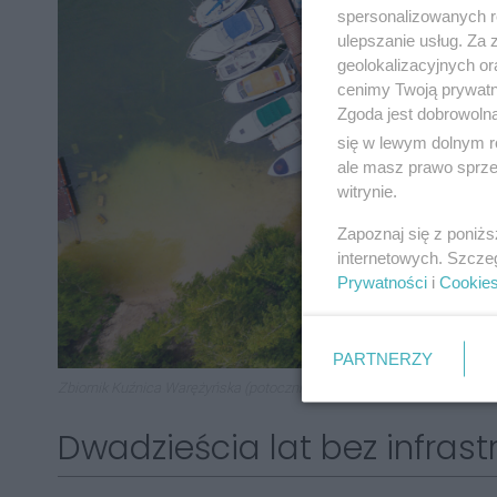
spersonalizowanych re
ulepszanie usług. Za
geolokalizacyjnych or
cenimy Twoją prywatno
Zgoda jest dobrowoln
się w lewym dolnym r
ale masz prawo sprzec
witrynie.
Zapoznaj się z poniż
internetowych. Szcze
Prywatności
i
Cookie
PARTNERZY
Zbiornik Kuźnica Warężyńska (potocznie znany jako Pogoria IV)
Dwadzieścia lat bez infrast