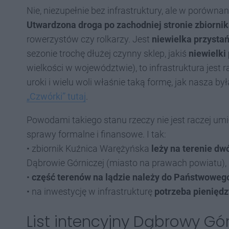
Nie, niezupełnie bez infrastruktury, ale w porównan
Utwardzona droga po zachodniej stronie zbiorni
rowerzystów czy rolkarzy. Jest
niewielka przystań
sezonie trochę dłużej czynny sklep, jakiś
niewielki
wielkości w województwie), to infrastruktura jest
uroki i wielu woli właśnie taką formę, jak nasza b
„Czwórki” tutaj
.
Powodami takiego stanu rzeczy nie jest raczej um
sprawy formalne i finansowe. I tak:
• zbiornik Kuźnica Warężyńska
leży na terenie d
Dąbrowie Górniczej (miasto na prawach powiatu), a
•
c
zęść terenów na lądzie należy do Państwowe
• na inwestycję w infrastrukturę
potrzeba pieniędz
List intencyjny Dąbrowy Gór