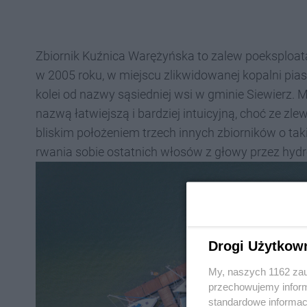
Zbiornik Kuźnica Warężyńska to zalew poeksploa
w 2005 roku, w miejscu zlikwidowanej kopalni pia
kolei od nazwy sąsiedniej wsi w gminie Siewierz. M
nazwą łatwiejszą i bardziej intuicyjną, choć ze zle
bliskim położeniem trzech innych zbiorników o taki
rwania sobie ostatnich włosów z głowy przez hydr
Drogi Użytkow
My, naszych 1162 zau
przechowujemy informa
standardowe informac