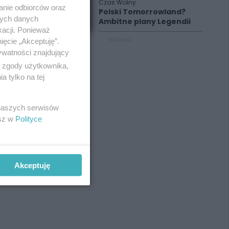
Czas Wolny
anie odbiorców oraz
Polski Tomorrowland?
nych danych
Ambitne plany Legendii
kacji. Ponieważ
ięcie „Akceptuję”.
REKLAMA
ywatności znajdujący
ą zgody użytkownika,
 tylko na tej
 naszych serwisów
esz w
Polityce
Akceptuję