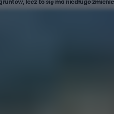
runtów, lecz to się ma niedługo zmienić