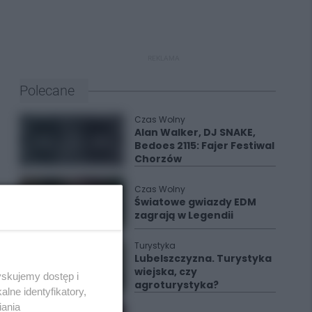
REKLAMA
Polecane
Czas Wolny
Alan Walker, DJ SNAKE,
Bedoes 2115: Fajer Festiwal
Chorzów
Czas Wolny
Światowe gwiazdy EDM
zagrają w Legendii
Turystyka
Lubelszczyzna. Turystyka
wiejska, czy
yskujemy dostęp i
agroturystyka?
lne identyfikatory,
iania