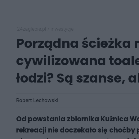
24zaglebie.pl
/
inwestycje
Porządna ścieżka 
cywilizowana toal
łodzi? Są szanse, a
Robert Lechowski
Od powstania zbiornika Kuźnica War
rekreacji nie doczekało się choćby