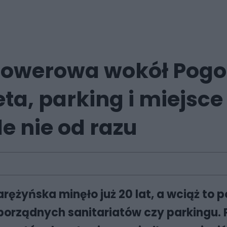
rowerowa wokół Pogori
eta, parking i miejs
le nie od razu
ężyńska minęło już 20 lat, a wciąż to 
 porządnych sanitariatów czy parkingu. 