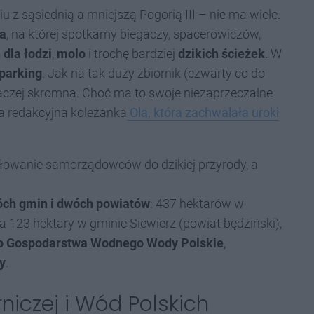
iu z sąsiednią a mniejszą Pogorią III – nie ma wiele.
ka
, na której spotkamy biegaczy, spacerowiczów,
 dla łodzi
,
molo
i trochę bardziej
dzikich ścieżek
. W
 parking
. Jak na tak duży zbiornik (czwarty co do
 raczej skromna. Choć ma to swoje niezaprzeczalne
yła redakcyjna koleżanka
Ola, która zachwalała uroki
iłowanie samorządowców do dzikiej przyrody, a
wóch gmin i dwóch powiatów
: 437 hektarów w
 123 hektary w gminie Siewierz (powiat będziński),
go Gospodarstwa Wodnego Wody Polskie
,
y
.
niczej i Wód Polskich