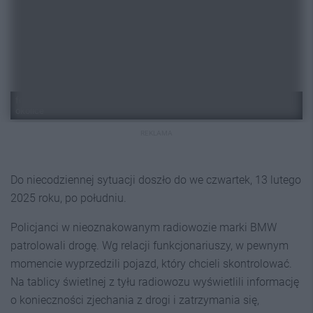
fot.: Mariusz Grzegorz @ Facebook, grupa: Informacje Drogowe Śląsk i
okolice
REKLAMA
Do niecodziennej sytuacji doszło do we czwartek, 13 lutego
2025 roku, po południu.
Policjanci w nieoznakowanym radiowozie marki BMW
patrolowali drogę. Wg relacji funkcjonariuszy, w pewnym
momencie wyprzedzili pojazd, który chcieli skontrolować.
Na tablicy świetlnej z tyłu radiowozu wyświetlili informację
o konieczności zjechania z drogi i zatrzymania się,