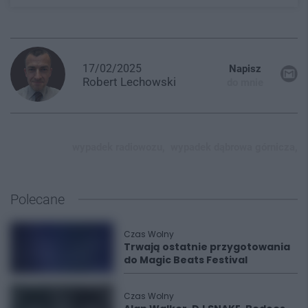
17/02/2025
Napisz
Robert
Lechowski
do mnie
wypadek radiowozu,
wypadek dąbrowa górnicza,
Polecane
Czas Wolny
Trwają ostatnie przygotowania
do Magic Beats Festival
Czas Wolny