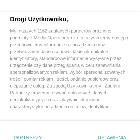
Drogi Użytkowniku,
My, naszych 1162 zaufanych partnerów oraz inne
Wydawca mediów
lokalnych
podmioty z Media Operator sp z.o.o. uzyskujemy dostęp i
przechowujemy informacje na urządzeniu oraz
przetwarzamy dane osobowe, takie jak unikalne
identyfikatory, standardowe informacje wysyłane przez
urządzenie czy dane przeglądania w celu zapewniania
spersonalizowanych reklam, wybór spersonalizowanych
Nie zapomnij
treści, pomiar reklam i treści, badanie odbiorców oraz
zapoznać się z:
polityką prywatności
ulepszanie usług. Za zgodą Użytkownika my i Zaufani
Twoje
miasto
Skontakuj się
z nami
Partnerzy możemy używać dokładnych danych
Piekary Śląskie
Kontakt
geolokalizacyjnych oraz aktywnie skanować
Chorzów
Redakcja
charakterystykę urządzenia do celów identyfikacji.
Tarnowskie Góry
Newsletter
Ruda Śląska
Reklama
Ponieważ cenimy Twoją prywatność, prosimy o zgodę na
Świętochłowice
korzystanie z tych technologii poprzez kliknięcie
Tychy
„Akceptuję”. Zgoda jest dobrowolna i zawsze możesz ją
Bytom
Katowice
zmienić/wycofać klikając przycisk ustawień prywatności
PARTNERZY
USTAWIENIA
Gliwice