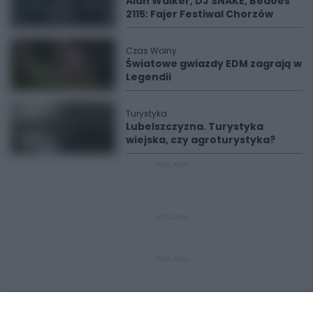
Alan Walker, DJ SNAKE, Bedoes
2115: Fajer Festiwal Chorzów
Czas Wolny
Światowe gwiazdy EDM zagrają w
Legendii
Turystyka
Lubelszczyzna. Turystyka
wiejska, czy agroturystyka?
REKLAMA
REKLAMA
REKLAMA