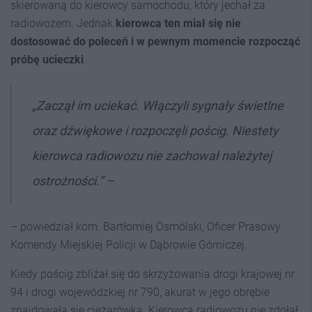
skierowaną do kierowcy samochodu, który jechał za
radiowozem. Jednak
kierowca ten miał się nie
dostosować do poleceń i w pewnym momencie rozpocząć
próbę ucieczki
.
„Zaczął im uciekać. Włączyli sygnały świetlne
oraz dźwiękowe i rozpoczęli pościg. Niestety
kierowca radiowozu nie zachował należytej
ostrożności.” –
– powiedział kom. Bartłomiej Osmólski, Oficer Prasowy
Komendy Miejskiej Policji w Dąbrowie Górniczej.
Kiedy pościg zbliżał się do skrzyżowania drogi krajowej nr
94 i drogi wojewódzkiej nr 790, akurat w jego obrębie
znajdowała się ciężarówka. Kierowca radiowozu nie zdołał