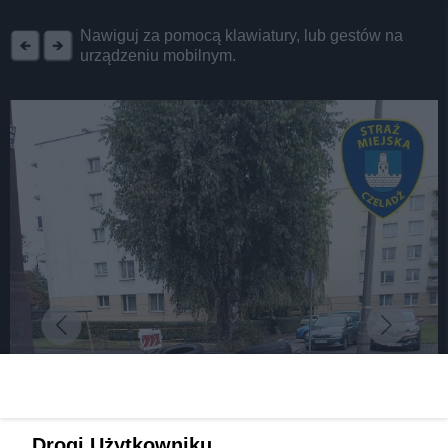
REKLAMA
Nawiguj za pomocą klawiatury, lub gestów na
urządzeniu mobilnym.
Drogi Użytkowniku,