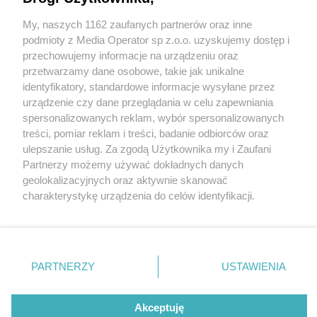
My, naszych 1162 zaufanych partnerów oraz inne
Wydawca mediów
lokalnych
podmioty z Media Operator sp z.o.o. uzyskujemy dostęp i
przechowujemy informacje na urządzeniu oraz
przetwarzamy dane osobowe, takie jak unikalne
identyfikatory, standardowe informacje wysyłane przez
urządzenie czy dane przeglądania w celu zapewniania
spersonalizowanych reklam, wybór spersonalizowanych
Nie zapomnij
treści, pomiar reklam i treści, badanie odbiorców oraz
zapoznać się z:
polityką prywatności
fot: źródło: Straż Miejska w Czeladzi
ulepszanie usług. Za zgodą Użytkownika my i Zaufani
Twoje
miasto
Skontakuj się
z nami
Partnerzy możemy używać dokładnych danych
Piekary Śląskie
Kontakt
geolokalizacyjnych oraz aktywnie skanować
Nie sprzątasz swojego placu? Straż Miejska się za
Chorzów
Redakcja
charakterystykę urządzenia do celów identyfikacji.
ciebie weźmie, a sąd ukarze
Tarnowskie Góry
Newsletter
Ruda Śląska
Reklama
Ponieważ cenimy Twoją prywatność, prosimy o zgodę na
Świętochłowice
korzystanie z tych technologii poprzez kliknięcie
4 / 8
Tychy
„Akceptuję”. Zgoda jest dobrowolna i zawsze możesz ją
Bytom
Czeladź. Ul. Zwycięstwa 22.
Katowice
zmienić/wycofać klikając przycisk ustawień prywatności
PARTNERZY
USTAWIENIA
Gliwice
znajdujący się w lewym dolnym rogu strony
. Niektóre
Zabrze
Odpady pozostawione na
Zagłębie
rodzaje przetwarzania danych nie wymagają zgody
użytkownika, ale masz prawo sprzeciwić się takiemu
Akceptuję