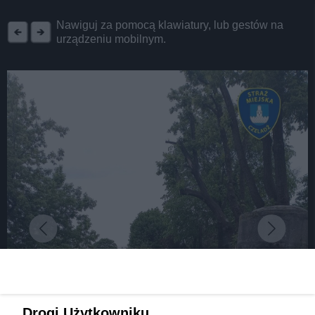
REKLAMA
Nawiguj za pomocą klawiatury, lub gestów na
urządzeniu mobilnym.
Drogi Użytkowniku,