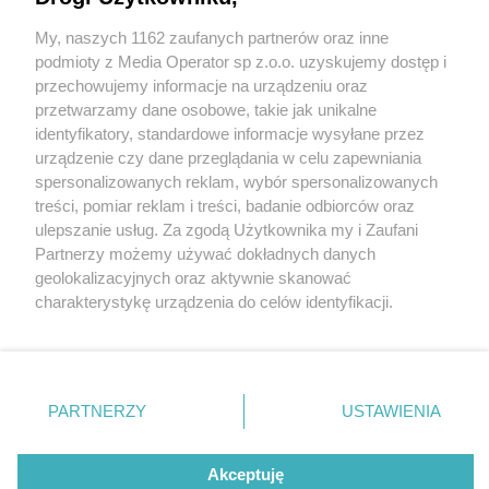
My, naszych 1162 zaufanych partnerów oraz inne
Wydawca mediów
lokalnych
podmioty z Media Operator sp z.o.o. uzyskujemy dostęp i
przechowujemy informacje na urządzeniu oraz
przetwarzamy dane osobowe, takie jak unikalne
identyfikatory, standardowe informacje wysyłane przez
urządzenie czy dane przeglądania w celu zapewniania
spersonalizowanych reklam, wybór spersonalizowanych
Nie zapomnij
treści, pomiar reklam i treści, badanie odbiorców oraz
zapoznać się z:
polityką prywatności
fot: źródło: Straż Miejska w Czeladzi
ulepszanie usług. Za zgodą Użytkownika my i Zaufani
Twoje
miasto
Skontakuj się
z nami
Partnerzy możemy używać dokładnych danych
Piekary Śląskie
Kontakt
geolokalizacyjnych oraz aktywnie skanować
Nie sprzątasz swojego placu? Straż Miejska się za
Chorzów
Redakcja
charakterystykę urządzenia do celów identyfikacji.
ciebie weźmie, a sąd ukarze
Tarnowskie Góry
Newsletter
Ruda Śląska
Reklama
Ponieważ cenimy Twoją prywatność, prosimy o zgodę na
Świętochłowice
korzystanie z tych technologii poprzez kliknięcie
3 / 8
Tychy
„Akceptuję”. Zgoda jest dobrowolna i zawsze możesz ją
Bytom
Czeladź. Ul. Kamienna.
Katowice
zmienić/wycofać klikając przycisk ustawień prywatności
PARTNERZY
USTAWIENIA
Gliwice
znajdujący się w lewym dolnym rogu strony
. Niektóre
Zabrze
Niesprzątana nieruchomość
Zagłębie
rodzaje przetwarzania danych nie wymagają zgody
użytkownika, ale masz prawo sprzeciwić się takiemu
Akceptuję