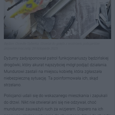
Będzin. Osiedle Syberka. Strzelał do gołębi z wiatrówki, policjantów
przywitał maczetą. 29 listopada 2025.
Dyżurny zadysponował patrol funkcjonariuszy będzińskiej
drogówki, który akurat najszybciej mógł podjąć działania.
Mundurowi zastali na miejscu kobietę, która zgłaszała
niebezpieczną sytuację. Ta poinformowała ich, skąd
strzelano.
Policjanci udali się do wskazanego mieszkania i zapukali
do drzwi. Nikt nie otwierał ani się nie odzywał, choć
mundurowi zauważyli ruch za wizjerem. Dopiero na ich