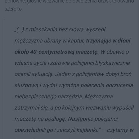
ponowne, głośne wezwanie do otworzenia drzwi, te otwarto
szeroko.
„(…) z mieszkania bez słowa wyszedł
mężczyzna ubrany w kaptur,
trzymając w dłoni
około 40-centymetrową maczetę
. W obawie o
własne życie i zdrowie policjanci błyskawicznie
ocenili sytuację. Jeden z policjantów dobył broń
służbową i wydał wyraźne polecenia odrzucenia
niebezpiecznego narzędzia. Mężczyzna
zatrzymał się, a po kolejnym wezwaniu wypuścił
maczetę na podłogę. Następnie policjanci
obezwładnili go i założyli kajdanki.” — czytamy
w