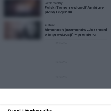
Czas Wolny
Polski Tomorrowland? Ambitne
plany Legendii
Kultura
Almanach jazzmanów „Jazzmani
o improwizacji" – premiera
REKLAMA
REKLAMA
REKLAMA