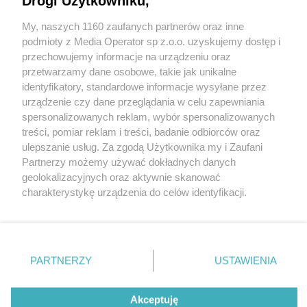
Drogi Użytkowniku,
My, naszych 1160 zaufanych partnerów oraz inne
Wydawca mediów
lokalnych
podmioty z Media Operator sp z.o.o. uzyskujemy dostęp i
przechowujemy informacje na urządzeniu oraz
przetwarzamy dane osobowe, takie jak unikalne
identyfikatory, standardowe informacje wysyłane przez
urządzenie czy dane przeglądania w celu zapewniania
spersonalizowanych reklam, wybór spersonalizowanych
Nie zapomnij
treści, pomiar reklam i treści, badanie odbiorców oraz
zapoznać się z:
polityką prywatności
ulepszanie usług. Za zgodą Użytkownika my i Zaufani
Twoje
miasto
Skontakuj się
z nami
Partnerzy możemy używać dokładnych danych
Piekary Śląskie
Kontakt
geolokalizacyjnych oraz aktywnie skanować
Chorzów
Redakcja
charakterystykę urządzenia do celów identyfikacji.
Tarnowskie Góry
Newsletter
Ruda Śląska
Reklama
Ponieważ cenimy Twoją prywatność, prosimy o zgodę na
Świętochłowice
korzystanie z tych technologii poprzez kliknięcie
Tychy
„Akceptuję”. Zgoda jest dobrowolna i zawsze możesz ją
Bytom
Katowice
zmienić/wycofać klikając przycisk ustawień prywatności
PARTNERZY
USTAWIENIA
Gliwice
znajdujący się w lewym dolnym rogu strony
. Niektóre
Zabrze
Zagłębie
rodzaje przetwarzania danych nie wymagają zgody
Akceptuję
użytkownika, ale masz prawo sprzeciwić się takiemu