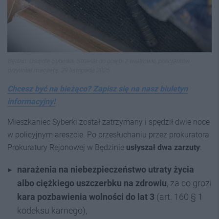
Będzin. Osiedle Syberka. Strzelał do gołębi z wiatrówki, policjantów
przywitał maczetą. 29 listopada 2025.
Chcesz być na bieżąco? Zapisz się na nasz biuletyn
informacyjny!
Mieszkaniec Syberki został zatrzymany i spędził dwie noce
w policyjnym areszcie. Po przesłuchaniu przez prokuratora
Prokuratury Rejonowej w Będzinie
usłyszał dwa zarzuty
:
narażenia na niebezpieczeństwo utraty życia
albo ciężkiego uszczerbku na zdrowiu
, za co grozi
kara pozbawienia wolności do lat 3
(art. 160 § 1
kodeksu karnego),