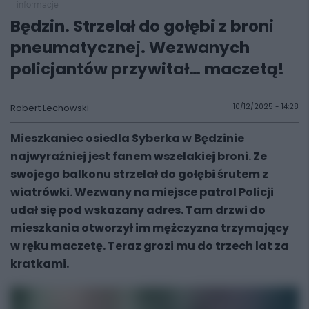
informacje
Będzin. Strzelał do gołębi z broni
pneumatycznej. Wezwanych
policjantów przywitał… maczetą!
Robert Lechowski
10/12/2025 - 14:28
Mieszkaniec osiedla Syberka w Będzinie
najwyraźniej jest fanem wszelakiej broni. Ze
swojego balkonu strzelał do gołębi śrutem z
wiatrówki. Wezwany na miejsce patrol Policji
udał się pod wskazany adres. Tam drzwi do
mieszkania otworzył im mężczyzna trzymający
w ręku maczetę. Teraz grozi mu do trzech lat za
kratkami.