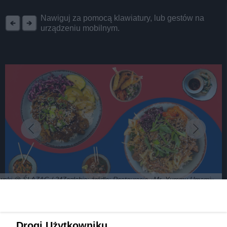
REKLAMA
Nawiguj za pomocą klawiatury, lub gestów na
urządzeniu mobilnym.
chowski @ ŚLĄZAG / 24Zagłębie; źródło: Restauracja «Mr. Yummy Umami»
Koreańskie jedzenie w Będzinie – nie tylko dla
Drogi Użytkowniku,