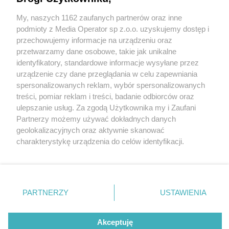
fanów K-pop. Pierwsza restauracja działa już w
Dąbrowie Górniczej
My, naszych 1162 zaufanych partnerów oraz inne
Wydawca mediów
lokalnych
podmioty z Media Operator sp z.o.o. uzyskujemy dostęp i
przechowujemy informacje na urządzeniu oraz
przetwarzamy dane osobowe, takie jak unikalne
1 / 10
identyfikatory, standardowe informacje wysyłane przez
urządzenie czy dane przeglądania w celu zapewniania
Będzin. Otwarcie restauracji
spersonalizowanych reklam, wybór spersonalizowanych
Nie zapomnij
«Mr. Yummy Umami».
treści, pomiar reklam i treści, badanie odbiorców oraz
zapoznać się z:
polityką prywatności
ulepszanie usług. Za zgodą Użytkownika my i Zaufani
Twoje
miasto
Skontakuj się
z nami
Ilustracja – dania
Partnerzy możemy używać dokładnych danych
Piekary Śląskie
Kontakt
geolokalizacyjnych oraz aktywnie skanować
Chorzów
Redakcja
koreańskie. 9 grudnia 2025.
charakterystykę urządzenia do celów identyfikacji.
Tarnowskie Góry
Newsletter
Ruda Śląska
Reklama
Ponieważ cenimy Twoją prywatność, prosimy o zgodę na
Świętochłowice
korzystanie z tych technologii poprzez kliknięcie
Tychy
„Akceptuję”. Zgoda jest dobrowolna i zawsze możesz ją
Bytom
Katowice
zmienić/wycofać klikając przycisk ustawień prywatności
REKLAMA
PARTNERZY
USTAWIENIA
Gliwice
znajdujący się w lewym dolnym rogu strony
. Niektóre
Zabrze
Zagłębie
rodzaje przetwarzania danych nie wymagają zgody
użytkownika, ale masz prawo sprzeciwić się takiemu
Akceptuję