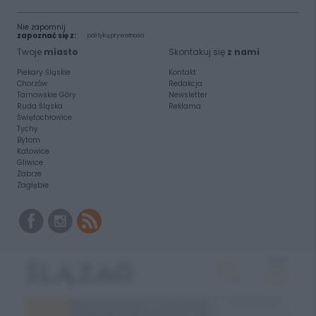
Nie zapomnij
zapoznać się z:
polityką prywatności
Twoje
miasto
Skontakuj się
z nami
Piekary Śląskie
Kontakt
Chorzów
Redakcja
Tarnowskie Góry
Newsletter
Ruda Śląska
Reklama
Świętochłowice
Tychy
Bytom
Katowice
Gliwice
Zabrze
Zagłębie