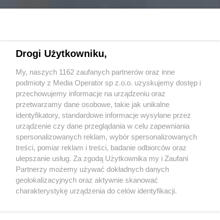
Drogi Użytkowniku,
My, naszych 1162 zaufanych partnerów oraz inne
podmioty z Media Operator sp z.o.o. uzyskujemy dostęp i
przechowujemy informacje na urządzeniu oraz
Wróć do strony głównej
przetwarzamy dane osobowe, takie jak unikalne
identyfikatory, standardowe informacje wysyłane przez
ślązag.pl
urządzenie czy dane przeglądania w celu zapewniania
spersonalizowanych reklam, wybór spersonalizowanych
treści, pomiar reklam i treści, badanie odbiorców oraz
0
%
ulepszanie usług. Za zgodą Użytkownika my i Zaufani
Partnerzy możemy używać dokładnych danych
geolokalizacyjnych oraz aktywnie skanować
charakterystykę urządzenia do celów identyfikacji.
Ponieważ cenimy Twoją prywatność, prosimy o zgodę na
korzystanie z tych technologii poprzez kliknięcie