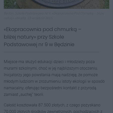
Będzin. Szkoła Podstawowa Nr 9. «Ekopracownia Pod Chmurką – bliżej
natury» otwarta. 23 września 2025.
«Ekopracownia pod chmurką –
bliżej natury» przy Szkole
Podstawowej nr 9 w Będzinie
Miejsce ma służyć edukacji dzieci i młodzieży poza
murami szkolnymi, choć w jej najbliższym otoczeniu.
Inicjatorzy jego powstania mają nadzieję, że pomoże
młodym ludziom w zrozumieniu istoty ekologii w sposób
namacalny, oferując bezpośredni kontakt z przyrodą
zamiast „suchej” teorii.
Całość kosztowała 87.500 złotych, z czego pozyskano
70.000 złotych środków zewnętrznych, pochodzących z