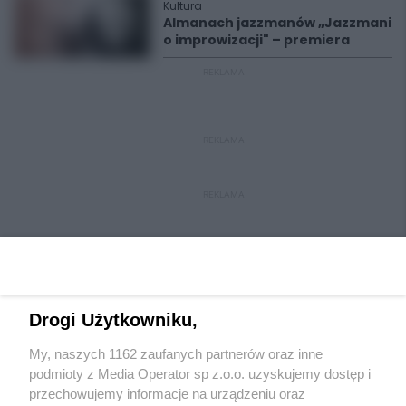
Kultura
Almanach jazzmanów „Jazzmani
o improwizacji" – premiera
REKLAMA
REKLAMA
REKLAMA
Drogi Użytkowniku,
My, naszych 1162 zaufanych partnerów oraz inne
Wydawca mediów
lokalnych
podmioty z Media Operator sp z.o.o. uzyskujemy dostęp i
przechowujemy informacje na urządzeniu oraz