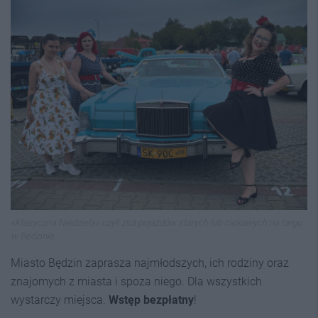
«Klasyczna Niedziela» czyli zlot pojazdów starych lub ciekawych na targu
w Będzinie.
Miasto Będzin zaprasza najmłodszych, ich rodziny oraz
znajomych z miasta i spoza niego. Dla wszystkich
wystarczy miejsca.
Wstęp bezpłatny
!