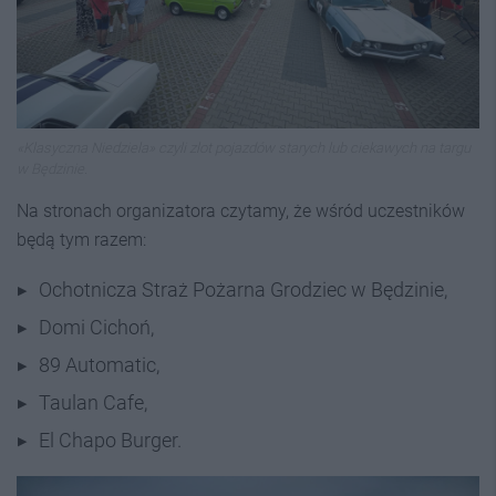
«Klasyczna Niedziela» czyli zlot pojazdów starych lub ciekawych na targu
w Będzinie.
Na stronach organizatora czytamy, że wśród uczestników
będą tym razem:
Ochotnicza Straż Pożarna Grodziec w Będzinie,
Domi Cichoń,
89 Automatic,
Taulan Cafe,
El Chapo Burger.