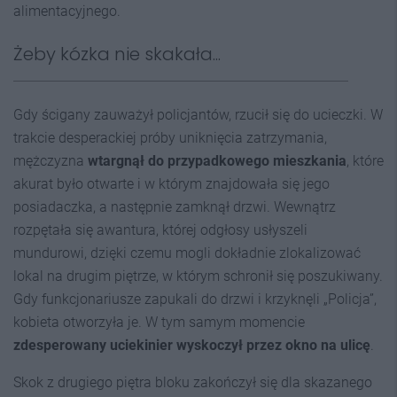
alimentacyjnego.
Żeby kózka nie skakała...
Gdy ścigany zauważył policjantów, rzucił się do ucieczki. W
trakcie desperackiej próby uniknięcia zatrzymania,
mężczyzna
wtargnął do przypadkowego mieszkania
, które
akurat było otwarte i w którym znajdowała się jego
posiadaczka, a następnie zamknął drzwi. Wewnątrz
rozpętała się awantura, której odgłosy usłyszeli
mundurowi, dzięki czemu mogli dokładnie zlokalizować
lokal na drugim piętrze, w którym schronił się poszukiwany.
Gdy funkcjonariusze zapukali do drzwi i krzyknęli „Policja”,
kobieta otworzyła je. W tym samym momencie
zdesperowany uciekinier wyskoczył przez okno na ulicę
.
Skok z drugiego piętra bloku zakończył się dla skazanego