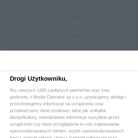
REKLAMA
REKLAMA
Drogi Użytkowniku,
My, naszych 1160 zaufanych partnerów oraz inne
Wydawca mediów
lokalnych
podmioty z Media Operator sp z.o.o. uzyskujemy dostęp i
przechowujemy informacje na urządzeniu oraz
przetwarzamy dane osobowe, takie jak unikalne
identyfikatory, standardowe informacje wysyłane przez
urządzenie czy dane przeglądania w celu zapewniania
spersonalizowanych reklam, wybór spersonalizowanych
Nie zapomnij
treści, pomiar reklam i treści, badanie odbiorców oraz