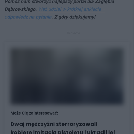
Pomóż nam stworzyć najlepszy p
ortal dla Zagłębia
Dąbrowskiego.
Weź udział w krótkiej ankiecie –
o
dpowiedz na pytania
. Z góry dziękujemy!
REKLAMA
Może Cię zainteresować:
Dwaj mężczyźni sterroryzowali
kobietę imitacją pistoletu i ukradli jej