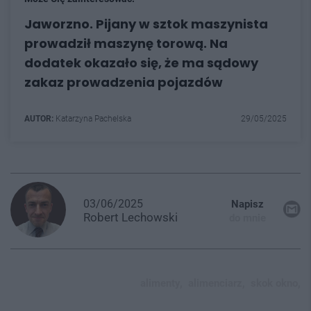
Jaworzno. Pijany w sztok maszynista
prowadził maszynę torową. Na
dodatek okazało się, że ma sądowy
zakaz prowadzenia pojazdów
AUTOR:
Katarzyna Pachelska
29/05/2025
03/06/2025
Napisz
Robert
Lechowski
do mnie
alimenty,
alimenciarz,
skok okno,