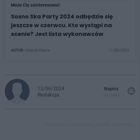
Może Cię zainteresować:
Sosno Ska Party 2024 odbędzie się
jeszcze w czerwcu. Kto wystąpi na
scenie? Jest lista wykonawców
AUTOR:
Urszula Ważna
11/06/2024
12/06/2024
Napisz
Redakcja
do mnie
loteria pit w sosnowcu,
podatki sosnowiec,