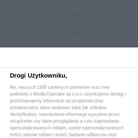
REKLAMA
REKLAMA
Drogi Użytkowniku,
My, naszych 1160 zaufanych partnerów oraz inne
Wydawca mediów
lokalnych
podmioty z Media Operator sp z.o.o. uzyskujemy dostęp i
przechowujemy informacje na urządzeniu oraz
przetwarzamy dane osobowe, takie jak unikalne
identyfikatory, standardowe informacje wysyłane przez
urządzenie czy dane przeglądania w celu zapewniania
spersonalizowanych reklam, wybór spersonalizowanych
Nie zapomnij
treści, pomiar reklam i treści, badanie odbiorców oraz
zapoznać się z:
polityką prywatności