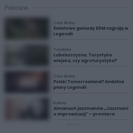
Polecane
Czas Wolny
Światowe gwiazdy EDM zagrają w
Legendii
Turystyka
Lubelszczyzna. Turystyka
wiejska, czy agroturystyka?
Czas Wolny
Polski Tomorrowland? Ambitne
plany Legendii
Kultura
Almanach jazzmanów „Jazzmani
o improwizacji" – premiera
REKLAMA