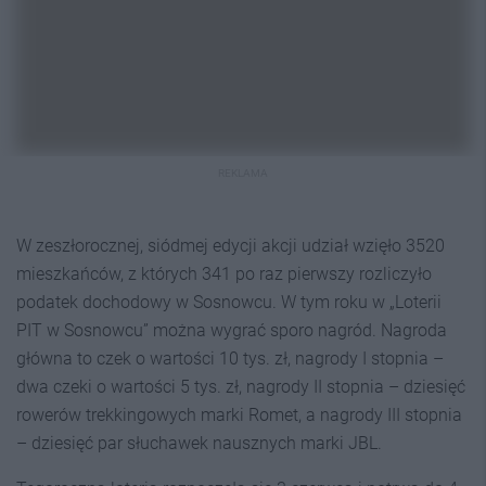
REKLAMA
W zeszłorocznej, siódmej edycji akcji udział wzięło 3520
mieszkańców, z których 341 po raz pierwszy rozliczyło
podatek dochodowy w Sosnowcu. W tym roku w „Loterii
PIT w Sosnowcu” można wygrać sporo nagród. Nagroda
główna to czek o wartości 10 tys. zł, nagrody I stopnia –
dwa czeki o wartości 5 tys. zł, nagrody II stopnia – dziesięć
rowerów trekkingowych marki Romet, a nagrody III stopnia
– dziesięć par słuchawek nausznych marki JBL.