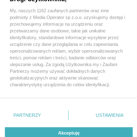
15-latka poleciała za chłopakiem jak w ogień –
wpadła pod samochód. Świadkiem był policjant
My, naszych 1162 zaufanych partnerów oraz inne
Wydawca mediów
lokalnych
podmioty z Media Operator sp z.o.o. uzyskujemy dostęp i
przechowujemy informacje na urządzeniu oraz
3 / 3
przetwarzamy dane osobowe, takie jak unikalne
identyfikatory, standardowe informacje wysyłane przez
Czeladź. Ul. Katowicka.
urządzenie czy dane przeglądania w celu zapewniania
spersonalizowanych reklam, wybór spersonalizowanych
Potrącenie 15-latki. 6
Nie zapomnij
treści, pomiar reklam i treści, badanie odbiorców oraz
zapoznać się z:
polityką prywatności
sierpnia 2025.
ulepszanie usług. Za zgodą Użytkownika my i Zaufani
Twoje
miasto
Skontakuj się
z nami
Partnerzy możemy używać dokładnych danych
Piekary Śląskie
Kontakt
geolokalizacyjnych oraz aktywnie skanować
Chorzów
Redakcja
charakterystykę urządzenia do celów identyfikacji.
Wróć do artykułu:
Tarnowskie Góry
Newsletter
Ruda Śląska
Reklama
Ponieważ cenimy Twoją prywatność, prosimy o zgodę na
15-latka poleciała za chłopakiem jak w ogień –
Świętochłowice
korzystanie z tych technologii poprzez kliknięcie
wpadła pod samochód. Świadkiem był policjant
Tychy
„Akceptuję”. Zgoda jest dobrowolna i zawsze możesz ją
Bytom
Katowice
zmienić/wycofać klikając przycisk ustawień prywatności
PARTNERZY
USTAWIENIA
Gliwice
REKLAMA
znajdujący się w lewym dolnym rogu strony
. Niektóre
Zabrze
Zagłębie
rodzaje przetwarzania danych nie wymagają zgody
użytkownika, ale masz prawo sprzeciwić się takiemu
Akceptuję