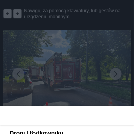
REKLAMA
Nawiguj za pomocą klawiatury, lub gestów na
urządzeniu mobilnym.
fot: fot.: Marcin Szopa
Drogi Użytkowniku,