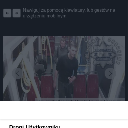
REKLAMA
Nawiguj za pomocą klawiatury, lub gestów na
urządzeniu mobilnym.
fot: źródło: Komenda Miejska Policji w Sosnowcu
Zniszczyli 8 samochodów oraz pergolę.
Drogi Użytkowniku,