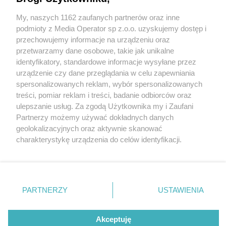
Rozpoznajecie podejrzewanych?
My, naszych 1162 zaufanych partnerów oraz inne
Wydawca mediów
lokalnych
podmioty z Media Operator sp z.o.o. uzyskujemy dostęp i
przechowujemy informacje na urządzeniu oraz
przetwarzamy dane osobowe, takie jak unikalne
1 / 2
identyfikatory, standardowe informacje wysyłane przez
urządzenie czy dane przeglądania w celu zapewniania
Sosnowiec. Poszukiwani za
spersonalizowanych reklam, wybór spersonalizowanych
Nie zapomnij
treści, pomiar reklam i treści, badanie odbiorców oraz
zniszczenie 8 samochodów i
zapoznać się z:
polityką prywatności
ulepszanie usług. Za zgodą Użytkownika my i Zaufani
Twoje
miasto
Skontakuj się
z nami
Partnerzy możemy używać dokładnych danych
pergoli. 14 maja 2025.
Piekary Śląskie
Kontakt
geolokalizacyjnych oraz aktywnie skanować
Chorzów
Redakcja
charakterystykę urządzenia do celów identyfikacji.
Tarnowskie Góry
Newsletter
Ruda Śląska
Reklama
Ponieważ cenimy Twoją prywatność, prosimy o zgodę na
Świętochłowice
korzystanie z tych technologii poprzez kliknięcie
Tychy
„Akceptuję”. Zgoda jest dobrowolna i zawsze możesz ją
Bytom
Katowice
zmienić/wycofać klikając przycisk ustawień prywatności
REKLAMA
PARTNERZY
USTAWIENIA
Gliwice
znajdujący się w lewym dolnym rogu strony
. Niektóre
Zabrze
Zagłębie
rodzaje przetwarzania danych nie wymagają zgody
użytkownika, ale masz prawo sprzeciwić się takiemu
Akceptuję