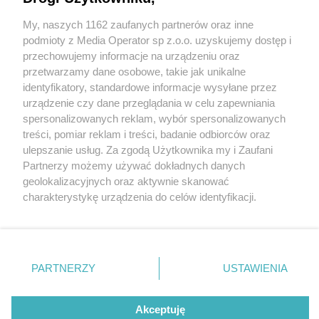
My, naszych 1162 zaufanych partnerów oraz inne
Wydawca mediów
lokalnych
podmioty z Media Operator sp z.o.o. uzyskujemy dostęp i
przechowujemy informacje na urządzeniu oraz
przetwarzamy dane osobowe, takie jak unikalne
identyfikatory, standardowe informacje wysyłane przez
urządzenie czy dane przeglądania w celu zapewniania
1 / 0
spersonalizowanych reklam, wybór spersonalizowanych
Nie zapomnij
treści, pomiar reklam i treści, badanie odbiorców oraz
zapoznać się z:
polityką prywatności
ulepszanie usług. Za zgodą Użytkownika my i Zaufani
Twoje
miasto
Skontakuj się
z nami
Partnerzy możemy używać dokładnych danych
Piekary Śląskie
Kontakt
geolokalizacyjnych oraz aktywnie skanować
Chorzów
Redakcja
charakterystykę urządzenia do celów identyfikacji.
Tarnowskie Góry
Newsletter
Ruda Śląska
Reklama
Ponieważ cenimy Twoją prywatność, prosimy o zgodę na
Świętochłowice
korzystanie z tych technologii poprzez kliknięcie
Tychy
„Akceptuję”. Zgoda jest dobrowolna i zawsze możesz ją
Bytom
Katowice
zmienić/wycofać klikając przycisk ustawień prywatności
REKLAMA
PARTNERZY
USTAWIENIA
Gliwice
znajdujący się w lewym dolnym rogu strony
. Niektóre
Zabrze
Zagłębie
rodzaje przetwarzania danych nie wymagają zgody
użytkownika, ale masz prawo sprzeciwić się takiemu
Akceptuję