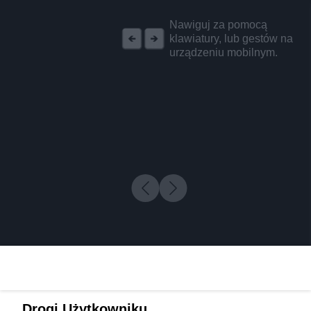
REKLAMA
Nawiguj za pomocą
klawiatury, lub gestów na
urządzeniu mobilnym.
Drogi Użytkowniku,