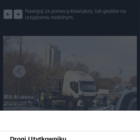
REKLAMA
Nawiguj za pomocą klawiatury, lub gestów na
urządzeniu mobilnym.
fot: Informacje Drogowe Śląsk i Okolice
Zderzenie samochodu ciężarowego i osobowego
Drogi Użytkowniku,