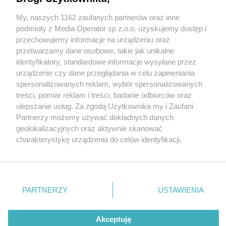
na DK94. Jedna osoba została ranna
My, naszych 1162 zaufanych partnerów oraz inne
Wydawca mediów
2 / 2
lokalnych
podmioty z Media Operator sp z.o.o. uzyskujemy dostęp i
przechowujemy informacje na urządzeniu oraz
Wypadek DK94 w Sosnowcu
przetwarzamy dane osobowe, takie jak unikalne
identyfikatory, standardowe informacje wysyłane przez
urządzenie czy dane przeglądania w celu zapewniania
Na DK94 w stronę Dąbrowy Górniczej doszło do
spersonalizowanych reklam, wybór spersonalizowanych
zderzenia samochodu osobowego z ciężarówką.
Nie zapomnij
treści, pomiar reklam i treści, badanie odbiorców oraz
zapoznać się z:
polityką prywatności
ulepszanie usług. Za zgodą Użytkownika my i Zaufani
Kierowca osobówki w stanie ciężkim został
Twoje
miasto
Skontakuj się
z nami
Partnerzy możemy używać dokładnych danych
przewieziony do szpitala. Wskutek odniesionych
Piekary Śląskie
Kontakt
geolokalizacyjnych oraz aktywnie skanować
Chorzów
Redakcja
obrażeń mężczyzna zmarł. Policjanci ustalają przebieg
charakterystykę urządzenia do celów identyfikacji.
Tarnowskie Góry
Newsletter
Ruda Śląska
Reklama
Ponieważ cenimy Twoją prywatność, prosimy o zgodę na
i przyczyny zdarzenia.
Świętochłowice
korzystanie z tych technologii poprzez kliknięcie
Tychy
„Akceptuję”. Zgoda jest dobrowolna i zawsze możesz ją
Bytom
Wróć do artykułu:
Katowice
zmienić/wycofać klikając przycisk ustawień prywatności
PARTNERZY
USTAWIENIA
Gliwice
Zderzenie samochodu ciężarowego i osobowego
znajdujący się w lewym dolnym rogu strony
. Niektóre
Zabrze
na DK94. Jedna osoba została ranna
Zagłębie
rodzaje przetwarzania danych nie wymagają zgody
użytkownika, ale masz prawo sprzeciwić się takiemu
Akceptuję