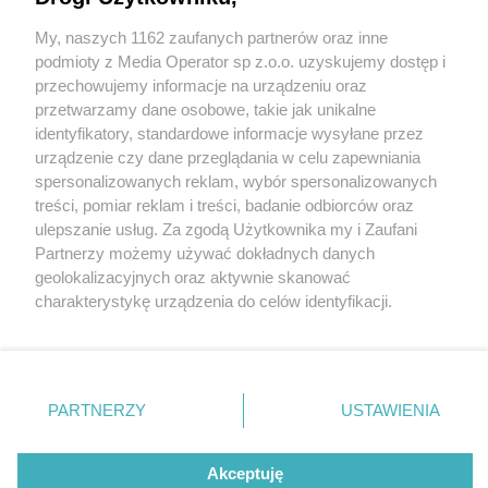
«Brama Jury» w Zawierciu otwiera się już w
piątek. Ma ponad 16 tys. metrów kwadratowych
My, naszych 1162 zaufanych partnerów oraz inne
Wydawca mediów
lokalnych
podmioty z Media Operator sp z.o.o. uzyskujemy dostęp i
przechowujemy informacje na urządzeniu oraz
przetwarzamy dane osobowe, takie jak unikalne
identyfikatory, standardowe informacje wysyłane przez
urządzenie czy dane przeglądania w celu zapewniania
3 / 12
spersonalizowanych reklam, wybór spersonalizowanych
Nie zapomnij
Zawiercie. Centrum
treści, pomiar reklam i treści, badanie odbiorców oraz
zapoznać się z:
polityką prywatności
ulepszanie usług. Za zgodą Użytkownika my i Zaufani
Twoje
miasto
Skontakuj się
z nami
Handlowe «Brama Jury».
Partnerzy możemy używać dokładnych danych
Piekary Śląskie
Kontakt
geolokalizacyjnych oraz aktywnie skanować
Chorzów
Redakcja
charakterystykę urządzenia do celów identyfikacji.
Tarnowskie Góry
Newsletter
Ruda Śląska
Reklama
Ponieważ cenimy Twoją prywatność, prosimy o zgodę na
Świętochłowice
korzystanie z tych technologii poprzez kliknięcie
Tychy
„Akceptuję”. Zgoda jest dobrowolna i zawsze możesz ją
Bytom
Katowice
zmienić/wycofać klikając przycisk ustawień prywatności
REKLAMA
PARTNERZY
USTAWIENIA
Gliwice
znajdujący się w lewym dolnym rogu strony
. Niektóre
Zabrze
Zagłębie
rodzaje przetwarzania danych nie wymagają zgody
użytkownika, ale masz prawo sprzeciwić się takiemu
Akceptuję