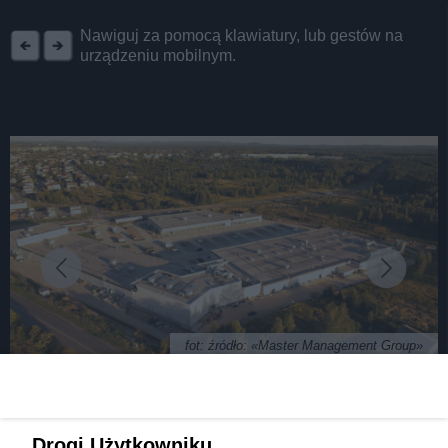
REKLAMA
Nawiguj za pomocą klawiatury, lub gestów na
urządzeniu mobilnym.
fot: źródło: «Master Management Group»
Kolejne centrum handlowe w naszym regionie.
Drogi Użytkowniku,